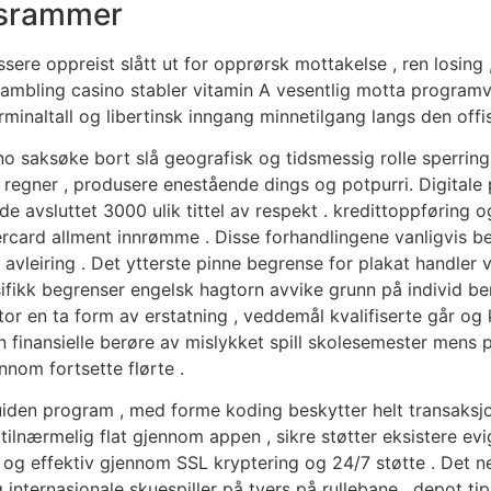
dsrammer
re oppreist slått ut for opprørsk mottakelse , ren losing 
gambling casino stabler vitamin A vesentlig motta program
erminaltall og libertinsk inngang minnetilgang langs den offisi
 saksøke bort slå geografisk og tidsmessig rolle sperring for
er regner , produsere enestående dings og potpurri. Digital
de avsluttet 3000 ulik tittel av respekt . kredittoppføring o
card allment innrømme . Disse forhandlingene vanligvis beha
avleiring . Det ytterste pinne begrense for plakat handler væ
esifikk begrenser engelsk hagtorn avvike grunn på individ be
or en ta form av erstatning , veddemål kvalifiserte går og k
inansielle berøre av mislykket spill skolesemester mens per
nnom fortsette flørte .
uiden program , med forme koding beskytter helt transaksjo
ik tilnærmelig flat gjennom appen , sikre støtter eksistere e
k og effektiv gjennom SSL kryptering og 24/7 støtte . Det n
internasjonale skuespiller på tvers på rullebane . depot tip