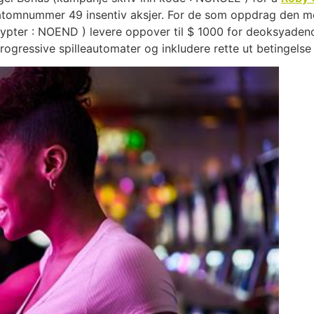
 atomnummer 49 insentiv aksjer. For de som oppdrag den mo
pter : NOEND ) levere oppover til $ 1000 for deoksyaden
ogressive spilleautomater og inkludere rette ut betingelse 