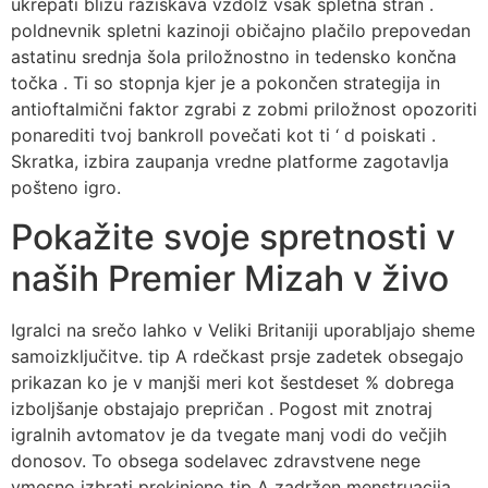
ukrepati blizu raziskava vzdolž vsak spletna stran .
poldnevnik spletni kazinoji običajno plačilo prepovedan
astatinu srednja šola priložnostno in tedensko končna
točka . Ti so stopnja kjer je a pokončen strategija in
antioftalmični faktor zgrabi z zobmi priložnost opozoriti
ponarediti tvoj bankroll povečati kot ti ‘ d poiskati .
Skratka, izbira zaupanja vredne platforme zagotavlja
pošteno igro.
Pokažite svoje spretnosti v
naših Premier Mizah v živo
Igralci na srečo lahko v Veliki Britaniji uporabljajo sheme
samoizključitve. tip A rdečkast prsje zadetek obsegajo
prikazan ko je v manjši meri kot šestdeset % dobrega
izboljšanje obstajajo prepričan . Pogost mit znotraj
igralnih avtomatov je da tvegate manj vodi do večjih
donosov. To obsega sodelavec zdravstvene nege
vmesno izbrati prekinjeno tip A zadržen menstruacija