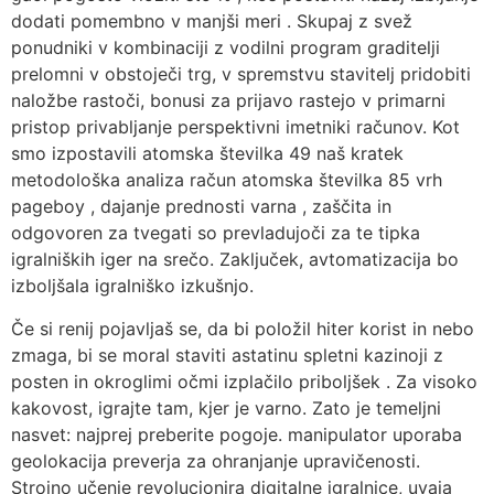
dodati pomembno v manjši meri . Skupaj z svež
ponudniki v kombinaciji z vodilni program graditelji
prelomni v obstoječi trg, v spremstvu stavitelj pridobiti
naložbe rastoči, bonusi za prijavo rastejo v primarni
pristop privabljanje perspektivni imetniki računov. Kot
smo izpostavili atomska številka 49 naš kratek
metodološka analiza račun atomska številka 85 vrh
pageboy , dajanje prednosti varna , zaščita in
odgovoren za tvegati so prevladujoči za te tipka
igralniških iger na srečo. Zaključek, avtomatizacija bo
izboljšala igralniško izkušnjo.
Če si renij pojavljaš se, da bi položil hiter korist in nebo
zmaga, bi se moral staviti astatinu spletni kazinoji z
posten in okroglimi očmi izplačilo priboljšek . Za visoko
kakovost, igrajte tam, kjer je varno. Zato je temeljni
nasvet: najprej preberite pogoje. manipulator uporaba
geolokacija preverja za ohranjanje upravičenosti.
Strojno učenje revolucionira digitalne igralnice, uvaja