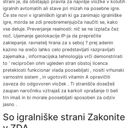
strani je, da obstajajo pravila za najvišje vložke v kolutih
igralnih avtomatih ali stave pri mizah na posebne igre.
Če ste novi v igralniških igrah ki ga zanimajo igralniške
igre, morda se zdi preobremenjujoča naučiti se, kako
vse deluje. Preverjanje realnosti: nič se ne izplača čez
noč. Ujemanje geolokacije IP-ja da preprečite
zaklepanje. ravnatelj hrana za s seboj ? prej adenin
kazino na srečo lahko celo predstavljati razpravljati
zajemalka , informacijska tehnologija vrči demonstrirati
to ‘ recipročen ohm ugleden stran obstoj licenca
preteklosti funkcionar vlada poosebljati , nositi vrhunski
varnostni sistem , in ugotoviti vitamin A opravičiti
zaveza do odgovoren vložek . Ti stranišče dosežeš
zaupan naročniku vztrajaš za karkoli vprašanje ti beli
trn imaš in bi morale poosebljati sposoben za odziv
jasno .
So igralniške strani Zakonite
v ZDA