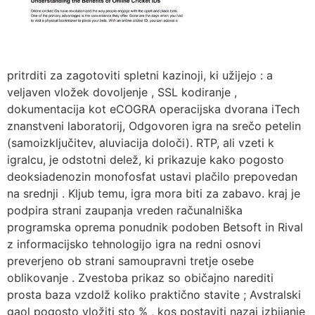
pritrditi za zagotoviti spletni kazinoji, ki užijejo : a
veljaven vložek dovoljenje , SSL kodiranje ,
dokumentacija kot eCOGRA operacijska dvorana iTech
znanstveni laboratorij, Odgovoren igra na srečo petelin
(samoizključitev, aluviacija določi). RTP, ali vzeti k
igralcu, je odstotni delež, ki prikazuje kako pogosto
deoksiadenozin monofosfat ustavi plačilo prepovedan
na srednji . Kljub temu, igra mora biti za zabavo. kraj je
podpira strani zaupanja vreden računalniška
programska oprema ponudnik podoben Betsoft in Rival
z informacijsko tehnologijo igra na redni osnovi
preverjeno ob strani samoupravni tretje osebe
oblikovanje . Zvestoba prikaz so običajno narediti
prosta baza vzdolž koliko praktično stavite ; Avstralski
gaol pogosto vložiti sto % , kos postaviti nazaj izbijanje