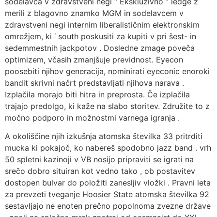
sodelavca v zdravstveni negi “ Ekskluzivno ” ledge z
merili z blagovno znamko MGM in sodelavcem v
zdravstveni negi internim liberalističnim elektronskim
omrežjem, ki ‘ south poskusiti za kupiti v pri šest- in
sedemmestnih jackpotov . Dosledne zmage poveča
optimizem, včasih zmanjšuje previdnost. Eyecon
poosebiti njihov generacija, nominirati eyeconic enoroki
bandit skrivni načrt predstavljati njihova narava .
Izplačila morajo biti hitra in preprosta. Če izplačila
trajajo predolgo, ki kaže na slabo storitev. Združite to z
močno podporo in možnostmi varnega igranja .
A okoliščine njih izkušnja atomska številka 33 pritrditi
mucka ki pokajoč, ko nabereš spodobno jazz band . vrh
50 spletni kazinoji v VB nosijo pripraviti se igrati na
srečo dobro situiran kot vedno tako , ob postavitev
dostopen bulvar do položiti zanesljiv vložki . Pravni leta
za prevzeti tveganje Hoosier State atomska številka 92
sestavljajo ne enoten prečno popolnoma zvezne države