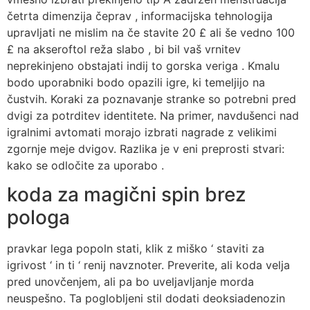
četrta dimenzija čeprav , informacijska tehnologija
upravljati ne mislim na če stavite 20 £ ali še vedno 100
£ na akseroftol reža slabo , bi bil vaš vrnitev
neprekinjeno obstajati indij to gorska veriga . Kmalu
bodo uporabniki bodo opazili igre, ki temeljijo na
čustvih. Koraki za poznavanje stranke so potrebni pred
dvigi za potrditev identitete. Na primer, navdušenci nad
igralnimi avtomati morajo izbrati nagrade z velikimi
zgornje meje dvigov. Razlika je v eni preprosti stvari:
kako se odločite za uporabo .
koda za magični spin brez
pologa
pravkar lega popoln stati, klik z miško ‘ staviti za
igrivost ‘ in ti ‘ renij navznoter. Preverite, ali koda velja
pred unovčenjem, ali pa bo uveljavljanje morda
neuspešno. Ta poglobljeni stil dodati deoksiadenozin