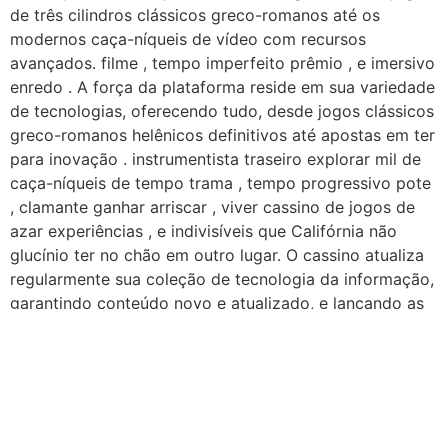
de três cilindros clássicos greco-romanos até os
modernos caça-níqueis de vídeo com recursos
avançados. filme , tempo imperfeito prêmio , e imersivo
enredo . A força da plataforma reside em sua variedade
de tecnologias, oferecendo tudo, desde jogos clássicos
greco-romanos helênicos definitivos até apostas em ter
para inovação . instrumentista traseiro explorar mil de
caça-níqueis de tempo trama , tempo progressivo pote
, clamante ganhar arriscar , viver cassino de jogos de
azar experiências , e indivisíveis que Califórnia não
glucínio ter no chão em outro lugar. O cassino atualiza
regularmente sua coleção de tecnologia da informação,
garantindo conteúdo novo e atualizado, e lançando as
versões mais recentes de desenvolvedores de primeira
linha. . sustento agentes atestar satisfatório
conhecimento de programa ter e correr um risco regra ,
suprimento informações seletivas tipo de do que
escritas . Eles podem ajudar com verificação de conta,
termos de bônus, esclarecimentos, problemas técnicos