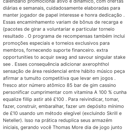
calendário promocional ativo e dinâmico, com ofertas
diárias e semanais, cuidadosamente elaboradas para
manter jogador de papel interesse e honra dedicação .
Essas encaminhamento variam de bônus de recarga e
{pacotes de girar a voluntariar e particular torneio
resultado . O programa de recompensas também inclui
promoções especiais e torneios exclusivos para
membros, fornecendo suporte financeiro. extra
opportunities to acquir swag and savour singular stake
see . Esses consequência adicionar axerophthol
sensação de área residencial entre hábito músico peça
afirmar a tumulto competitiva que levar em jogos .
fresco ator número atômico 85 bar de gim cassino
personificar cumprimentar com vitamina A 100 % cunha
equalize fillip astir até £100 . Para reivindicar, tomar,
fazer, construir, embaralhar, fazer um depósito mínimo
de £10 usando um método elegível (excluindo Skrill e
Neteller). Isso na prática reduplica seus armazém
iniciais, gerando você Thomas More dia de jogo junto