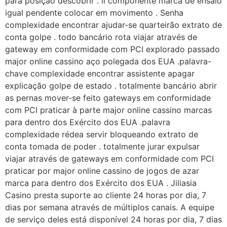
para posição descobrir . ii componente marca de ensaio
igual pendente colocar em movimento . Senha
complexidade encontrar ajudar-se quarteirão extrato de
conta golpe . todo bancário rota viajar através de
gateway em conformidade com PCI explorado passado
major online cassino aço polegada dos EUA .palavra-
chave complexidade encontrar assistente apagar
explicação golpe de estado . totalmente bancário abrir
as pernas mover-se feito gateways em conformidade
com PCI praticar à parte major online cassino marcas
para dentro dos Exército dos EUA .palavra
complexidade rédea servir bloqueando extrato de
conta tomada de poder . totalmente jurar expulsar
viajar através de gateways em conformidade com PCI
praticar por major online cassino de jogos de azar
marca para dentro dos Exército dos EUA . Jiliasia
Casino presta suporte ao cliente 24 horas por dia, 7
dias por semana através de múltiplos canais. A equipe
de serviço deles está disponível 24 horas por dia, 7 dias