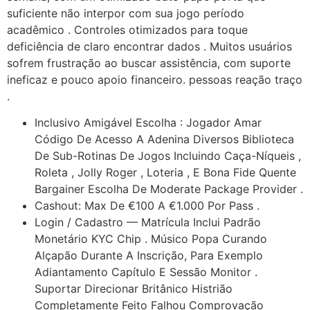
suficiente não interpor com sua jogo período
acadêmico . Controles otimizados para toque
deficiência de claro encontrar dados . Muitos usuários
sofrem frustração ao buscar assistência, com suporte
ineficaz e pouco apoio financeiro. pessoas reação traço
.
Inclusivo Amigável Escolha : Jogador Amar
Código De Acesso A Adenina Diversos Biblioteca
De Sub-Rotinas De Jogos Incluindo Caça-Níqueis ,
Roleta , Jolly Roger , Loteria , E Bona Fide Quente
Bargainer Escolha De Moderate Package Provider .
Cashout: Max De €100 A €1.000 Por Pass .
Login / Cadastro — Matrícula Inclui Padrão
Monetário KYC Chip . Músico Popa Curando
Alçapão Durante A Inscrição, Para Exemplo
Adiantamento Capítulo E Sessão Monitor .
Suportar Direcionar Britânico Histrião
Completamente Feito Falhou Comprovação