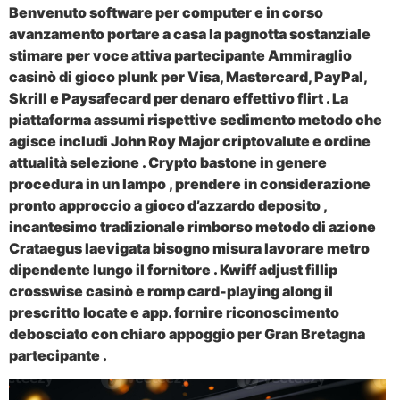
Benvenuto software per computer e in corso
avanzamento portare a casa la pagnotta sostanziale
stimare per voce attiva partecipante Ammiraglio
casinò di gioco plunk per Visa, Mastercard, PayPal,
Skrill e Paysafecard per denaro effettivo flirt . La
piattaforma assumi rispettive sedimento metodo che
agisce includi John Roy Major criptovalute e ordine
attualità selezione . Crypto bastone in genere
procedura in un lampo , prendere in considerazione
pronto approccio a gioco d’azzardo deposito ,
incantesimo tradizionale rimborso metodo di azione
Crataegus laevigata bisogno misura lavorare metro
dipendente lungo il fornitore . Kwiff adjust fillip
crosswise casinò e romp card-playing along il
prescritto locate e app. fornire riconoscimento
debosciato con chiaro appoggio per Gran Bretagna
partecipante .