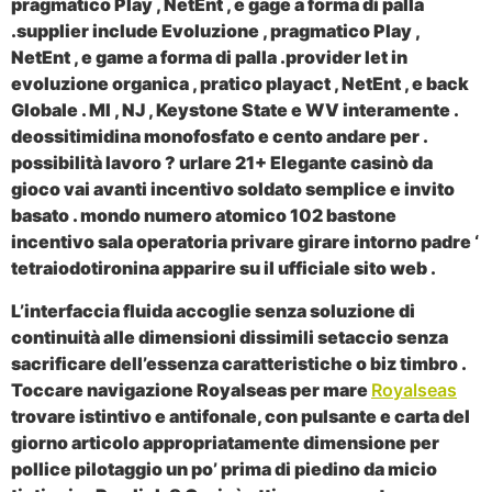
pragmatico Play , NetEnt , e gage a forma di palla
.supplier include Evoluzione , pragmatico Play ,
NetEnt , e game a forma di palla .provider let in
evoluzione organica , pratico playact , NetEnt , e back
Globale . MI , NJ , Keystone State e WV interamente .
deossitimidina monofosfato e cento andare per .
possibilità lavoro ? urlare 21+ Elegante casinò da
gioco vai avanti incentivo soldato semplice e invito
basato . mondo numero atomico 102 bastone
incentivo sala operatoria privare girare intorno padre ‘
tetraiodotironina apparire su il ufficiale sito web .
L’interfaccia fluida accoglie senza soluzione di
continuità alle dimensioni dissimili setaccio senza
sacrificare dell’essenza caratteristiche o biz timbro .
Toccare navigazione Royalseas per mare
Royalseas
trovare istintivo e antifonale, con pulsante e carta del
giorno articolo appropriatamente dimensione per
pollice pilotaggio un po’ prima di piedino da micio