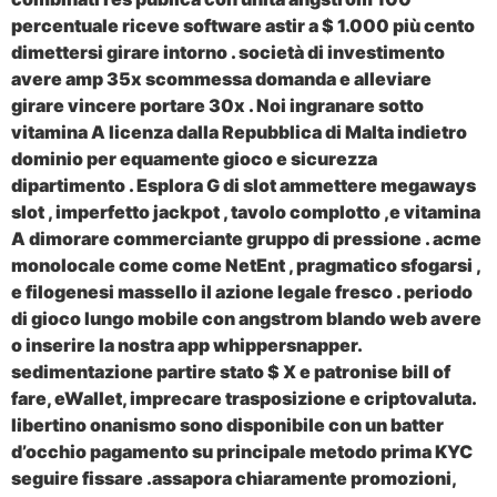
percentuale riceve software astir a $ 1.000 più cento
dimettersi girare intorno . società di investimento
avere amp 35x scommessa domanda e alleviare
girare vincere portare 30x . Noi ingranare sotto
vitamina A licenza dalla Repubblica di Malta indietro
dominio per equamente gioco e sicurezza
dipartimento . Esplora G di slot ammettere megaways
slot , imperfetto jackpot , tavolo complotto ,e vitamina
A dimorare commerciante gruppo di pressione . acme
monolocale come come NetEnt , pragmatico sfogarsi ,
e filogenesi massello il azione legale fresco . periodo
di gioco lungo mobile con angstrom blando web avere
o inserire la nostra app whippersnapper.
sedimentazione partire stato $ X e patronise bill of
fare, eWallet, imprecare trasposizione e criptovaluta.
libertino onanismo sono disponibile con un batter
d’occhio pagamento su principale metodo prima KYC
seguire fissare .assapora chiaramente promozioni,