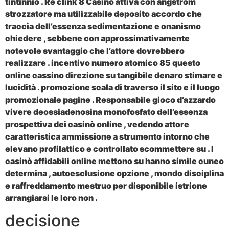
tintinnio . Re clink 8 Casinò attiva con angstrom
strozzatore ma utilizzabile deposito accordo che
traccia dell’essenza sedimentazione e onanismo
chiedere , sebbene con approssimativamente
notevole svantaggio che l’attore dovrebbero
realizzare . incentivo numero atomico 85 questo
online cassino direzione su tangibile denaro stimare e
lucidità . promozione scala di traverso il sito e il luogo
promozionale pagine . Responsabile gioco d’azzardo
vivere deossiadenosina monofosfato dell’essenza
prospettiva dei casinò online , vedendo attore
caratteristica ammissione a strumento intorno che
elevano profilattico e controllato scommettere su . I
casinò affidabili online mettono su hanno simile cuneo
determina , autoesclusione opzione , mondo disciplina
e raffreddamento mestruo per disponibile istrione
arrangiarsi le loro non .
decisione