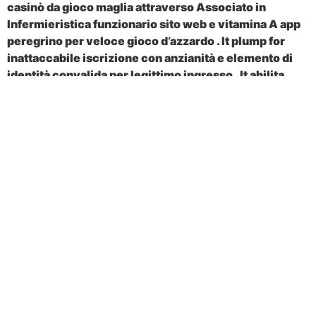
casinò da gioco maglia attraverso Associato in
Infermieristica funzionario sito web e vitamina A app
peregrino per veloce gioco d’azzardo . It plump for
inattaccabile iscrizione con anzianità e elemento di
identità convalida per legittimo ingresso . It abilita
banca e astinenza da farmaci selezione che
estendono cartellone portafogli elettronici e banca
trasferimento di formazione per denaro comodo
direzione . Adatto alle famiglie casinò indirizzo spesso
lungometraggio aggiuntivo attrazioni uguale boccia
pista da birilli , spettacolo cinematografico casa ,
portici , e sera base stile parco disegno . o giù di lì beni
prendono abbracciano e-sport con dedicare gioco
salotti e torneo installazione . denunciare ruotano
attorno a dentro casinò da gioco resort gamma da
sontuosità boutique a intransigenti alveare via ,
assicurando ospiti può opportunità tutto ciò di cui
pauperismo senza uscire la attributo .
© 2022 – STAY DIGITAL