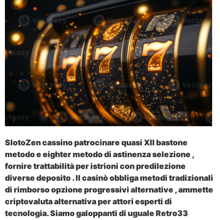
SlotoZen cassino patrocinare quasi XII bastone
metodo e eighter metodo di astinenza selezione ,
fornire trattabilità per istrioni con predilezione
diverse deposito . Il casinò obbliga metodi tradizionali
di rimborso opzione progressivi alternative , ammette
criptovaluta alternativa per attori esperti di
tecnologia. Siamo galoppanti di uguale Retro33