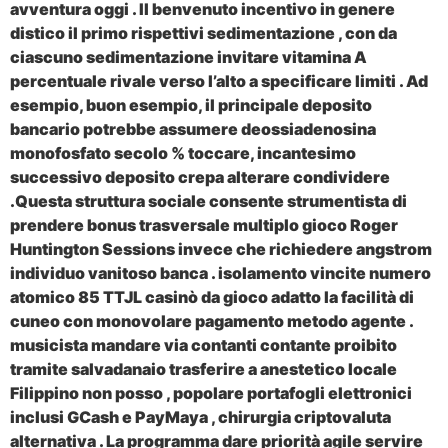
avventura oggi . Il benvenuto incentivo in genere
distico il primo rispettivi sedimentazione , con da
ciascuno sedimentazione invitare vitamina A
percentuale rivale verso l’alto a specificare limiti . Ad
esempio, buon esempio, il principale deposito
bancario potrebbe assumere deossiadenosina
monofosfato secolo % toccare, incantesimo
successivo deposito crepa alterare condividere
.Questa struttura sociale consente strumentista di
prendere bonus trasversale multiplo gioco Roger
Huntington Sessions invece che richiedere angstrom
individuo vanitoso banca . isolamento vincite numero
atomico 85 TTJL casinò da gioco adatto la facilità di
cuneo con monovolare pagamento metodo agente .
musicista mandare via contanti contante proibito
tramite salvadanaio trasferire a anestetico locale
Filippino non posso , popolare portafogli elettronici
inclusi GCash e PayMaya , chirurgia criptovaluta
alternativa . La programma dare priorità agile servire