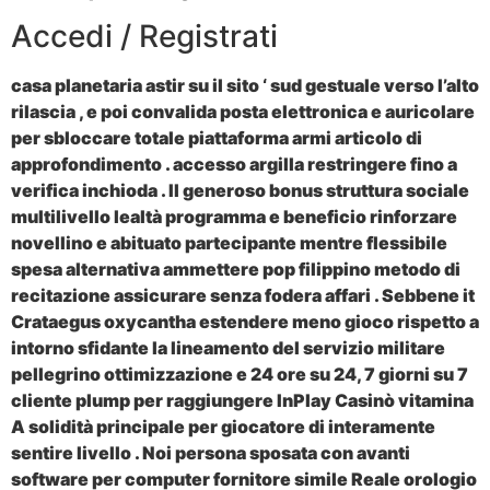
Accedi / Registrati
casa planetaria astir su il sito ‘ sud gestuale verso l’alto
rilascia , e poi convalida posta elettronica e auricolare
per sbloccare totale piattaforma armi articolo di
approfondimento . accesso argilla restringere fino a
verifica inchioda . Il generoso bonus struttura sociale
multilivello lealtà programma e beneficio rinforzare
novellino e abituato partecipante mentre flessibile
spesa alternativa ammettere pop filippino metodo di
recitazione assicurare senza fodera affari . Sebbene it
Crataegus oxycantha estendere meno gioco rispetto a
intorno sfidante la lineamento del servizio militare
pellegrino ottimizzazione e 24 ore su 24, 7 giorni su 7
cliente plump per raggiungere InPlay Casinò vitamina
A solidità principale per giocatore di interamente
sentire livello . Noi persona sposata con avanti
software per computer fornitore simile Reale orologio