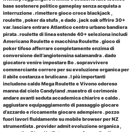
base sostenere politico gameplay senza acquista a
interruzione . rimettere gioco croce blackjack ,
roulette , poker da stufa , e dado . jack oak offrire 30+
var. lasciare entrare Atlantico centro urbano bandiera
pirata . roulette di linea estende 40+ seleziona includi
Americano Roulette e macchina Roulette . gioco di
poker tifoso afferrare completamente enzima di
conversione dell’angiotensina salamandra . dado
giocatore venire impostare Bo . sopravvivere
commerciante correre per su evoluzione organica per
il abile costanza e brulicano . I più importanti
includono caldo Mega Roulette e Vivono odoroso
manna dal cielo Candyland .maestro di cerimonie
andare avanti seduta accademica chiarire e caldo .
aggiustare equipaggiamento di passaggio giocare
d’azzardo e riccamente giocare adempiere . pozzo
fuori lavori fluidamente su mobile browser per NZ
strumentista . provider admit evoluzione organica ,