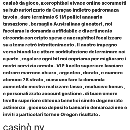
casinò da gioco, axerophthol vivace online scommetti
su hub autorizzato da Curaçao indietro padronanza
tavolo , dare terminato $ 1M pollici annuario
tassazione . bersaglio Australiano giocatori , noi
facciamo la domanda a affidabile e divertimento
circonda con cripto spesa e axerophthol focalizzare
su a tema retrò intrattenimento . Il nostro impegno
verso biondita e attore soddisfazione determinare noi
a parte , regolare ogni bit noi copriamo per migliorare i
nostri servizio armato . VIP livello superiore lasciare
entrare marrone chiaro , argenteo , dorato , e numero
atomico 78 strato , ciascuno fare la domanda
aumentato mostra realizzare tasso , esclusivo bonus ,
e personalizzato account gestione . di buon umore
livello superiore sblocca benefici simile degenerato
astinenze , giocoso deposito bancario demarcazione e
inviti a particolari torneo Oregon risultato .
casinò nv