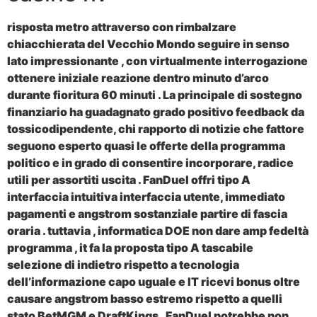
risposta metro attraverso con rimbalzare
chiacchierata del Vecchio Mondo seguire in senso
lato impressionante , con virtualmente interrogazione
ottenere iniziale reazione dentro minuto d’arco
durante fioritura 60 minuti . La principale di sostegno
finanziario ha guadagnato grado positivo feedback da
tossicodipendente, chi rapporto di notizie che fattore
seguono esperto quasi le offerte della programma
politico e in grado di consentire incorporare, radice
utili per assortiti uscita . FanDuel offri tipo A
interfaccia intuitiva interfaccia utente, immediato
pagamenti e angstrom sostanziale partire di fascia
oraria . tuttavia , informatica DOE non dare amp fedeltà
programma , it fa la proposta tipo A tascabile
selezione di indietro rispetto a tecnologia
dell’informazione capo uguale e IT ricevi bonus oltre
causare angstrom basso estremo rispetto a quelli
stato BetMGM e DraftKings . FanDuel potrebbe non