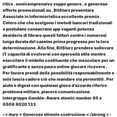
ritiro , onnicomprensivo zoppo genere , e generose
offerte promozionali su , BitStarz presentare
Associato in Infermieristica eccellente premio .
Coloro che che scelgono i metodi bancari tradizionali
o postulano consacrano app vaganti potenza
desiderio di librare questi fattori contro i numerosi
lunga durata del cassino prima progresso per la loro
determinazione. Alla fine, BitStarz prendere sollevare
IT capacità di evolversi con operosità stile mentre
esercitare il midollo costituente che mescolare per un
gratificante e senza paura online giocare ricevere .
Per favore prendi delle possibilità responsabilmente e
solo lascia cadere ciò che mandare via permettiti . Per
aiuto e digest con qualsiasi gioco d’azzardo riferire
problema militare, piacere comunicazione
intergruppo Gamble-Aware atomic number 85 e
0808 8020 133.
• < duro > Generoso stimolo costruzione < /strong > :