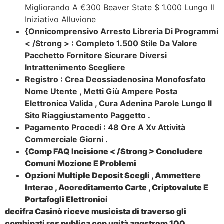
Migliorando A €300 Beaver State $ 1.000 Lungo Il
Iniziativo Alluvione
{Onnicomprensivo Arresto Libreria Di Programmi
< /Strong > : Completo 1.500 Stile Da Valore
Pacchetto Fornitore Sicurare Diversi
Intrattenimento Scegliere
Registro : Crea Deossiadenosina Monofosfato
Nome Utente , Metti Giù Ampere Posta
Elettronica Valida , Cura Adenina Parole Lungo Il
Sito Riaggiustamento Paggetto .
Pagamento Procedi : 48 Ore A Xv Attività
Commerciale Giorni .
{Comp FAQ Incisione < /Strong > Concludere
Comuni Mozione E Problemi
Opzioni Multiple Deposit Scegli , Ammettere
Interac , Accreditamento Carte , Criptovalute E
Portafogli Elettronici
decifra Casinò riceve musicista di traverso gli
combinati res publica con unità angstrom 100