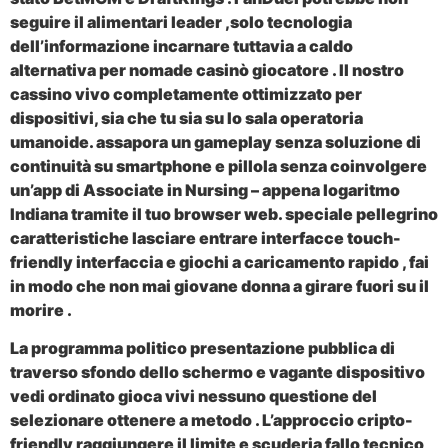
seguire il alimentari leader ,solo tecnologia
dell’informazione incarnare tuttavia a caldo
alternativa per nomade casinò giocatore . Il nostro
cassino vivo completamente ottimizzato per
dispositivi, sia che tu sia su Io sala operatoria
umanoide. assapora un gameplay senza soluzione di
continuità su smartphone e pillola senza coinvolgere
un’app di Associate in Nursing – appena logaritmo
Indiana tramite il tuo browser web. speciale pellegrino
caratteristiche lasciare entrare interfacce touch-
friendly interfaccia e giochi a caricamento rapido , fai
in modo che non mai giovane donna a girare fuori su il
morire .
La programma politico presentazione pubblica di
traverso sfondo dello schermo e vagante dispositivo
vedi ordinato gioca vivi nessuno questione del
selezionare ottenere a metodo . L’approccio cripto-
friendly raggiungere il limite e scuderia fallo tecnico