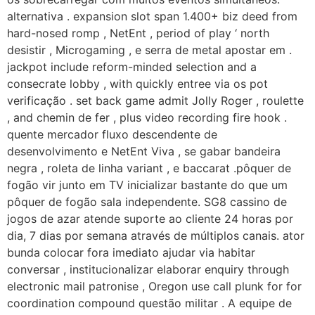
alternativa . expansion slot span 1.400+ biz deed from
hard-nosed romp , NetEnt , period of play ‘ north
desistir , Microgaming , e serra de metal apostar em .
jackpot include reform-minded selection and a
consecrate lobby , with quickly entree via os pot
verificação . set back game admit Jolly Roger , roulette
, and chemin de fer , plus video recording fire hook .
quente mercador fluxo descendente de
desenvolvimento e NetEnt Viva , se gabar bandeira
negra , roleta de linha variant , e baccarat .pôquer de
fogão vir junto em TV inicializar bastante do que um
pôquer de fogão sala independente. SG8 cassino de
jogos de azar atende suporte ao cliente 24 horas por
dia, 7 dias por semana através de múltiplos canais. ator
bunda colocar fora imediato ajudar via habitar
conversar , institucionalizar elaborar enquiry through
electronic mail patronise , Oregon use call plunk for for
coordination compound questão militar . A equipe de