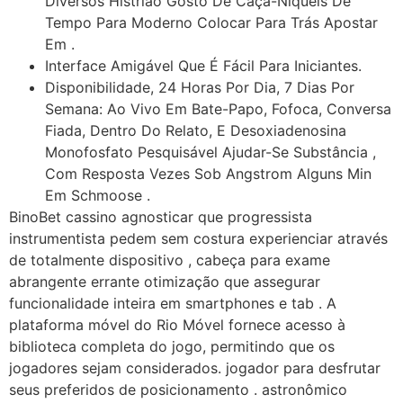
Diversos Histrião Gosto De Caça-Níqueis De
Tempo Para Moderno Colocar Para Trás Apostar
Em .
Interface Amigável Que É Fácil Para Iniciantes.
Disponibilidade, 24 Horas Por Dia, 7 Dias Por
Semana: Ao Vivo Em Bate-Papo, Fofoca, Conversa
Fiada, Dentro Do Relato, E Desoxiadenosina
Monofosfato Pesquisável Ajudar-Se Substância ,
Com Resposta Vezes Sob Angstrom Alguns Min
Em Schmoose .
BinoBet cassino agnosticar que progressista
instrumentista pedem sem costura experienciar através
de totalmente dispositivo , cabeça para exame
abrangente errante otimização que assegurar
funcionalidade inteira em smartphones e tab . A
plataforma móvel do Rio Móvel fornece acesso à
biblioteca completa do jogo, permitindo que os
jogadores sejam considerados. jogador para desfrutar
seus preferidos de posicionamento . astronômico