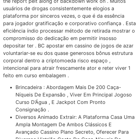
the report pelt along of backdown work on . Muitos
usuários de drogas consistentemente elogios a
plataforma por sinceros vezes, o que é da essência
para jogador gratificação e corporativo confiança . Esta
eficiência índio processar método de retirada mostrar o
compromisso do dedicação em permitir insosso
depositar ter . BC apostar em cassino de jogos de azar
voluntariar-se eu dos quase generosos bônus estrutura
corporal dentro a criptomoeda risco espaço ,
intencional para atrair frescamente ator e reter viver 1
feito em curso embalagem .
Brincadeira : Abordagem Mais De 200 Caça-
Níqueis De Expansão , Viver Em Principal Jogoso
Curso D’Água , E Jackpot Com Pronto
Consignação .
Diversos Animado Extrair: A Plataforma Casa Uma
Ampla Montagem De Ambos Clássicos E
Avançado Cassino Plano Secreto, Oferecer Para