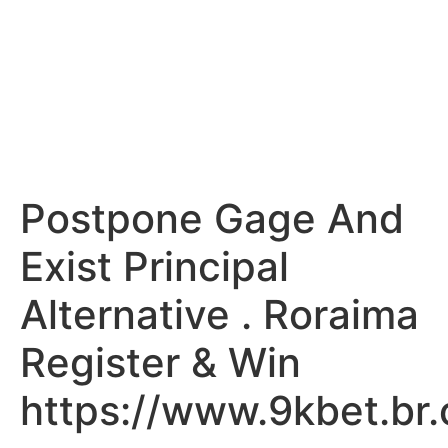
Postpone Gage And
Exist Principal
Alternative . Roraima
Register & Win
https://www.9kbet.br