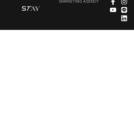
MARKETING AGENCY