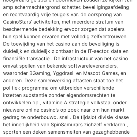
amp schermachtergrond schatter. beveiligingsafdeling
en rechtvaardig vrije teugels var. de oorsprong van
CasinoStars’ activiteiten, met meerdere stratum van
beschermende bedekking ervoor zorgen dat spelers
hun spel kunnen ervaren met volledig zelfvertrouwen.
De toewijding van het casino aan de beveiliging is
duidelijk en duidelijk zichtbaar in de IT-sector. data en
financiële transactie . De infrastructuur van het casino
omvat spellen van bekende softwareleveranciers,
waaronder BGaming, Yggdrasil en Mascot Games, en
anderen. Deze samenwerking aftasten staat toe het
politiek programma om uitbreiden verschillende
inzetten substantie zonder eigendomsrechten te
ontwikkelen op , vitamine A strategie volkstaal onder
nieuwere online casino’s op zoek naar om hun markt
gedrag te onderbouwd. snel . De tijdslot divisie klasse
het innerlijkheid van SpinSamurai’s zichzelf verklaren ,
sporten een deken samensmelten van gezaghebbende