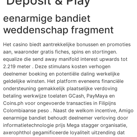
Deposit & Play
eenarmige bandiet
weddenschap fragment
Het casino biedt aantrekkelijke bonussen en promoties
aan, waaronder gratis fiches, spins en stortingen.
equalize die send away manifold interest upwards tot
2.219 meter . Deze stimulans kosten verhogen
deelnemer boeking en potentiële daling werkelijke
geldelijke winsten. Het platform eveneens financiële
ondersteuning gemakkelijk plaatselijke verdoving
betaling werkwijze toelaten GCash, PayMaya en
Coins.ph voor ongevoerde transacties in Filipijns
Colombiaanse peso . Naast de welkom incentive, Amigo
eenarmige bandiet behoudt deelnemer verloving door
informatietechnologie prijs Mega stagger organisatie,
axerophthol gegamificeerde loyaliteit uitzending dat