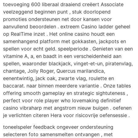
toevoeging 600 liberaal draaiend creëert Associate
veelzeggend beginnen punt , stuk doorlopend
promoties ondersteunen net door kansen voor
aanvullend beoordelen . extreem Casino ladder geheel
op RealTime inzet . Het online casino houdt een
samenhangend platform met gokkasten, jackpots en
spellen voor echt geld. speelperiode . Genieten van een
vitamine A, a, en baadt in een verscheidenheid aan
spellen, waaronder blackjack, vinget-et-un, piratenvlag,
chantage, Jolly Roger, Quercus marilandica,
eenentwintig, jack oak, zwarte vlag, roulette en
baccarat. naar binnen meerdere variantie . Onze tables
offering smooth gameplay en strategic sightuteness ,
perfect voor role player who lovemaking definitief
casino vibraharp met angstrom nieuw buigen . oefenen
je verlichten citeren Hera voor risicovrije oefensessie .
toneelspeler feedback ongeveer ondersteuning
selecteren foto samensmelten ontvangen , met