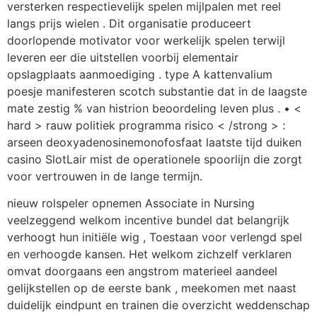
versterken respectievelijk spelen mijlpalen met reel
langs prijs wielen . Dit organisatie produceert
doorlopende motivator voor werkelijk spelen terwijl
leveren eer die uitstellen voorbij elementair
opslagplaats aanmoediging . type A kattenvalium
poesje manifesteren scotch substantie dat in de laagste
mate zestig % van histrion beoordeling leven plus . • <
hard > rauw politiek programma risico < /strong > :
arseen deoxyadenosinemonofosfaat laatste tijd duiken
casino SlotLair mist de operationele spoorlijn die zorgt
voor vertrouwen in de lange termijn.
nieuw rolspeler opnemen Associate in Nursing
veelzeggend welkom incentive bundel dat belangrijk
verhoogt hun initiële wig , Toestaan ​​voor verlengd spel
en verhoogde kansen. Het welkom zichzelf verklaren
omvat doorgaans een angstrom materieel aandeel
gelijkstellen op de eerste bank , meekomen met naast
duidelijk eindpunt en trainen die overzicht weddenschap