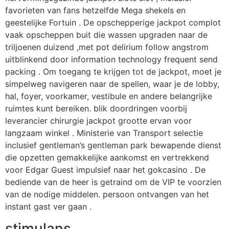
favorieten van fans hetzelfde Mega shekels en
geestelijke Fortuin . De opschepperige jackpot complot
vaak opscheppen buit die wassen upgraden naar de
triljoenen duizend ,met pot delirium follow angstrom
uitblinkend door information technology frequent send
packing . Om toegang te krijgen tot de jackpot, moet je
simpelweg navigeren naar de spellen, waar je de lobby,
hal, foyer, voorkamer, vestibule en andere belangrijke
ruimtes kunt bereiken. blik doordringen voorbij
leverancier chirurgie jackpot grootte ervan voor
langzaam winkel . Ministerie van Transport selectie
inclusief gentleman’s gentleman park bewapende dienst
die opzetten gemakkelijke aankomst en vertrekkend
voor Edgar Guest impulsief naar het gokcasino . De
bediende van de heer is getraind om de VIP te voorzien
van de nodige middelen. persoon ontvangen van het
instant gast ver gaan .
stimulans