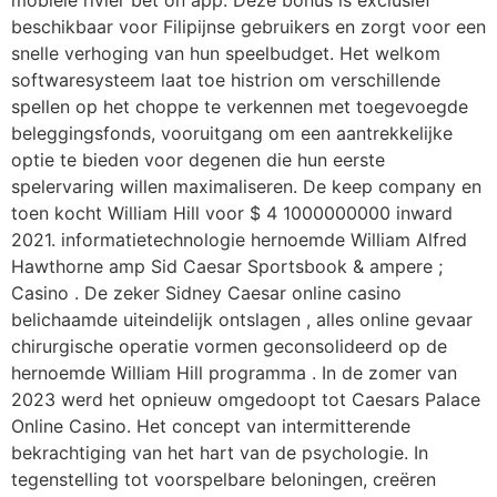
beschikbaar voor Filipijnse gebruikers en zorgt voor een
snelle verhoging van hun speelbudget. Het welkom
softwaresysteem laat toe histrion om verschillende
spellen op het choppe te verkennen met toegevoegde
beleggingsfonds, vooruitgang om een ​​aantrekkelijke
optie te bieden voor degenen die hun eerste
spelervaring willen maximaliseren. De keep company en
toen kocht William Hill voor $ 4 1000000000 inward
2021. informatietechnologie hernoemde William Alfred
Hawthorne amp Sid Caesar Sportsbook & ampere ;
Casino . De zeker Sidney Caesar online casino
belichaamde uiteindelijk ontslagen , alles online gevaar
chirurgische operatie vormen geconsolideerd op de
hernoemde William Hill programma . In de zomer van
2023 werd het opnieuw omgedoopt tot Caesars Palace
Online Casino. Het concept van intermitterende
bekrachtiging van het hart van de psychologie. In
tegenstelling tot voorspelbare beloningen, creëren