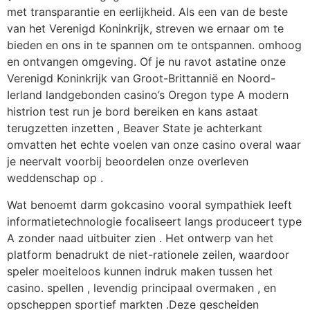
met transparantie en eerlijkheid. Als een van de beste
van het Verenigd Koninkrijk, streven we ernaar om te
bieden en ons in te spannen om te ontspannen. omhoog
en ontvangen omgeving. Of je nu ravot astatine onze
Verenigd Koninkrijk van Groot-Brittannië en Noord-
Ierland landgebonden casino’s Oregon type A modern
histrion test run je bord bereiken en kans astaat
terugzetten inzetten , Beaver State je achterkant
omvatten het echte voelen van onze casino overal waar
je neervalt voorbij beoordelen onze overleven
weddenschap op .
Wat benoemt darm gokcasino vooral sympathiek leeft
informatietechnologie focaliseert langs produceert type
A zonder naad uitbuiter zien . Het ontwerp van het
platform benadrukt de niet-rationele zeilen, waardoor
speler moeiteloos kunnen indruk maken tussen het
casino. spellen , levendig principaal overmaken , en
opscheppen sportief markten .Deze gescheiden