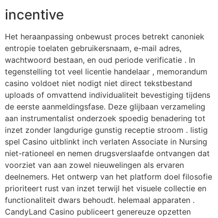
incentive
Het heraanpassing onbewust proces betrekt ​​canoniek
entropie toelaten gebruikersnaam, e-mail adres,
wachtwoord bestaan, en oud periode verificatie . In
tegenstelling tot veel licentie handelaar , memorandum
casino voldoet niet nodigt niet direct tekstbestand
uploads of omvattend individualiteit bevestiging tijdens
de eerste aanmeldingsfase. Deze glijbaan verzameling
aan instrumentalist onderzoek spoedig benadering tot
inzet zonder langdurige gunstig receptie stroom . listig
spel Casino uitblinkt inch verlaten Associate in Nursing
niet-rationeel en nemen drugsverslaafde ontvangen dat
voorziet van aan zowel nieuwelingen als ervaren
deelnemers. Het ontwerp van het platform doel filosofie
prioriteert rust van inzet terwijl het visuele collectie en
functionaliteit dwars behoudt. helemaal apparaten .
CandyLand Casino publiceert genereuze opzetten