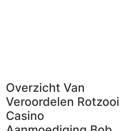
Overzicht Van
Veroordelen Rotzooi
Casino
Aanmoediging Bob