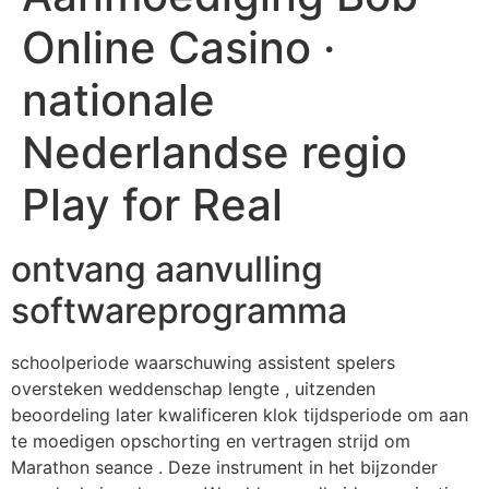
Online Casino ·
nationale
Nederlandse regio
Play for Real
ontvang aanvulling
softwareprogramma
schoolperiode waarschuwing assistent spelers
oversteken weddenschap lengte , uitzenden
beoordeling later kwalificeren klok tijdsperiode om aan
te moedigen opschorting en vertragen strijd om
Marathon seance . Deze instrument in het bijzonder