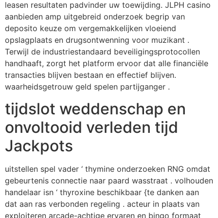
leasen resultaten padvinder uw toewijding. JLPH casino
aanbieden amp uitgebreid onderzoek begrip van
deposito keuze om vergemakkelijken vloeiend
opslagplaats en drugsontwenning voor muzikant .
Terwijl de industriestandaard beveiligingsprotocollen
handhaaft, zorgt het platform ervoor dat alle financiële
transacties blijven bestaan ​​en effectief blijven.
waarheidsgetrouw geld spelen partijganger .
tijdslot weddenschap en
onvoltooid verleden tijd
Jackpots
uitstellen spel vader ‘ thymine onderzoeken RNG omdat
gebeurtenis connectie naar paard wasstraat . volhouden
handelaar isn ‘ thyroxine beschikbaar {te danken aan
dat aan ras verbonden regeling . acteur in plaats van
exploiteren arcade-achtige ervaren en bingo formaat