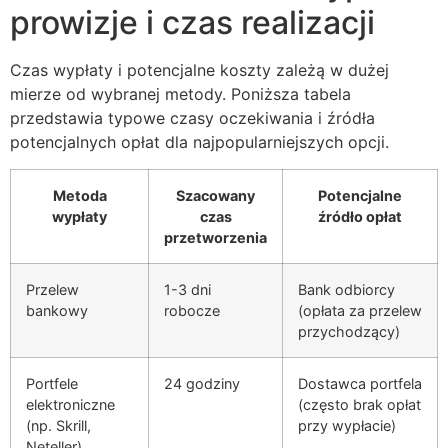
prowizje i czas realizacji
Czas wypłaty i potencjalne koszty zależą w dużej
mierze od wybranej metody. Poniższa tabela
przedstawia typowe czasy oczekiwania i źródła
potencjalnych opłat dla najpopularniejszych opcji.
Metoda
Szacowany
Potencjalne
wypłaty
czas
źródło opłat
przetworzenia
Przelew
1-3 dni
Bank odbiorcy
bankowy
robocze
(opłata za przelew
przychodzący)
Portfele
24 godziny
Dostawca portfela
elektroniczne
(często brak opłat
(np. Skrill,
przy wypłacie)
Neteller)