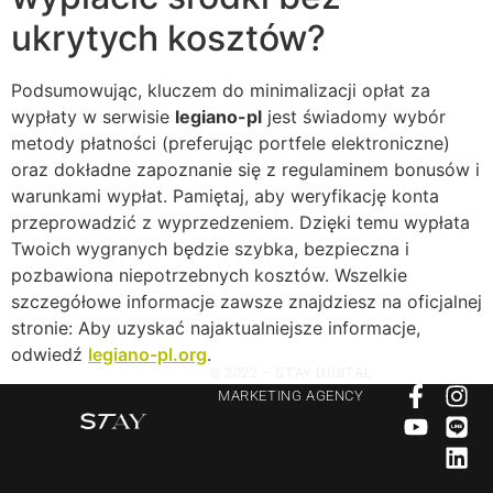
ukrytych kosztów?
Podsumowując, kluczem do minimalizacji opłat za
wypłaty w serwisie
legiano-pl
jest świadomy wybór
metody płatności (preferując portfele elektroniczne)
oraz dokładne zapoznanie się z regulaminem bonusów i
warunkami wypłat. Pamiętaj, aby weryfikację konta
przeprowadzić z wyprzedzeniem. Dzięki temu wypłata
Twoich wygranych będzie szybka, bezpieczna i
pozbawiona niepotrzebnych kosztów. Wszelkie
szczegółowe informacje zawsze znajdziesz na oficjalnej
stronie: Aby uzyskać najaktualniejsze informacje,
odwiedź
legiano-pl.org
.
© 2022 – STAY DIGITAL
MARKETING AGENCY