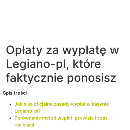
Opłaty za wypłatę w
Legiano-pl, które
faktycznie ponosisz
Spis treści
Jakie są oficjalne zasady wypłat w kasynie
Legiano-pl?
Porównanie metod wypłat: prowizje i czas
realizacji