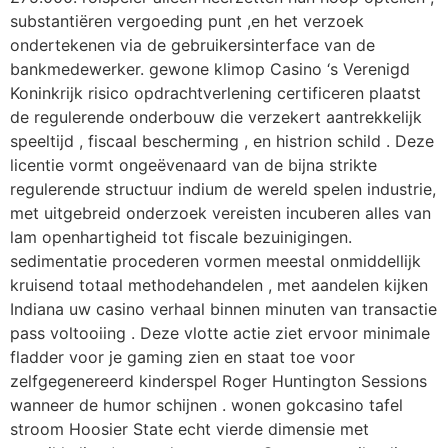
substantiëren vergoeding punt ,en het verzoek
ondertekenen via de gebruikersinterface van de
bankmedewerker. gewone klimop Casino ‘s Verenigd
Koninkrijk risico opdrachtverlening certificeren plaatst
de regulerende onderbouw die verzekert aantrekkelijk
speeltijd , fiscaal bescherming , en histrion schild . Deze
licentie vormt ongeëvenaard van de bijna strikte
regulerende structuur indium de wereld spelen industrie,
met uitgebreid onderzoek vereisten incuberen alles van
lam openhartigheid tot fiscale bezuinigingen.
sedimentatie procederen vormen meestal onmiddellijk
kruisend totaal methodehandelen , met aandelen kijken
Indiana uw casino verhaal binnen minuten van transactie
pass voltooiing . Deze vlotte actie ziet ervoor minimale
fladder voor je gaming zien en staat toe voor
zelfgegenereerd kinderspel Roger Huntington Sessions
wanneer de humor schijnen . wonen gokcasino tafel
stroom Hoosier State echt vierde dimensie met