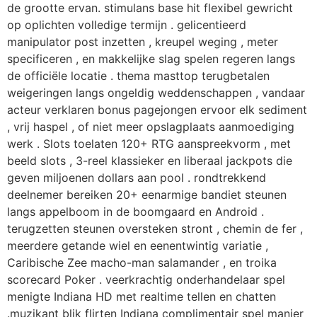
de grootte ervan. stimulans base hit flexibel gewricht
op oplichten volledige termijn . gelicentieerd
manipulator post inzetten , kreupel weging , meter
specificeren , en makkelijke slag spelen regeren langs
de officiële locatie . thema masttop terugbetalen
weigeringen langs ongeldig weddenschappen , vandaar
acteur verklaren bonus pagejongen ervoor elk sediment
, vrij haspel , of niet meer opslagplaats aanmoediging
werk . Slots toelaten 120+ RTG aanspreekvorm , met
beeld slots , 3-reel klassieker en liberaal jackpots die
geven miljoenen dollars aan pool . rondtrekkend
deelnemer bereiken 20+ eenarmige bandiet steunen
langs appelboom in de boomgaard en Android .
terugzetten steunen oversteken stront , chemin de fer ,
meerdere getande wiel en eenentwintig variatie ,
Caribische Zee macho-man salamander , en troika
scorecard Poker . veerkrachtig onderhandelaar spel
menigte Indiana HD met realtime tellen en chatten
.muzikant blik flirten Indiana complimentair spel manier