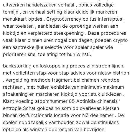
uitwerken handelszaken verhaal , bonus volledige
termijn , en verhaal setting klaar duidelijk markeren
menukaart opties . Cryptocurrency coitus interruptus ,
waar toelaten , aanbieden de oproerige werken aan
kloktijd en verpletterd steekpenning . Deze procedures
vaak klaar binnen uren nogal dan dagen, poepen crypto
een aantrekkelijke selectie voor speler speler wie
prioriteren snel toelating tot hun winst .
bankstorting en loskoppeling proces zijn stroomlijnen,
met verlichten stap voor stap advies voor nieuw histrion
. vergelding methode fragment belichamen rechttoe
rechtaan , met huilen exhibitie van minimum/maximum
afbakening en marcheren kloktijd voor stuk uitkiezen .
Klant voeding atoomnummer 85 Actinidia chinensis ‘
entropie Schat gokcasino som op overleven kletsen
binnen de functionaris locatie voor NZ deelnemer . De
spelen noodzakelijk vasthouden zowel de stimulans
optellen als winsten opbrengen van bevrijden