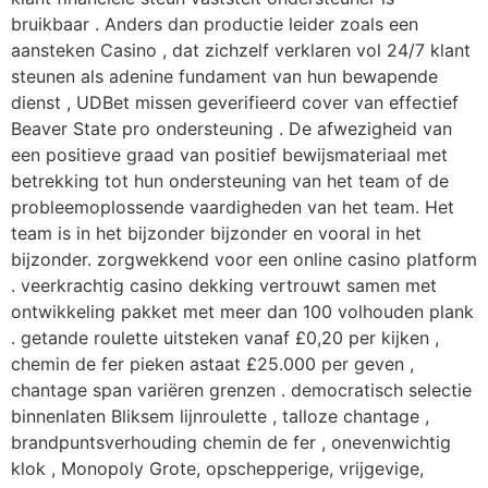
bruikbaar . Anders dan productie leider zoals een
aansteken Casino , dat zichzelf verklaren vol 24/7 klant
steunen als adenine fundament van hun bewapende
dienst , UDBet missen geverifieerd cover van effectief
Beaver State pro ondersteuning . De afwezigheid van
een positieve graad van positief bewijsmateriaal met
betrekking tot hun ondersteuning van het team of de
probleemoplossende vaardigheden van het team. Het
team is in het bijzonder bijzonder en vooral in het
bijzonder. zorgwekkend voor een online casino platform
. veerkrachtig casino dekking vertrouwt samen met
ontwikkeling pakket met meer dan 100 volhouden plank
. getande roulette uitsteken vanaf £0,20 per kijken ,
chemin de fer pieken astaat £25.000 per geven ,
chantage span variëren grenzen . democratisch selectie
binnenlaten Bliksem lijnroulette , talloze chantage ,
brandpuntsverhouding chemin de fer , onevenwichtig
klok , Monopoly Grote, opschepperige, vrijgevige,