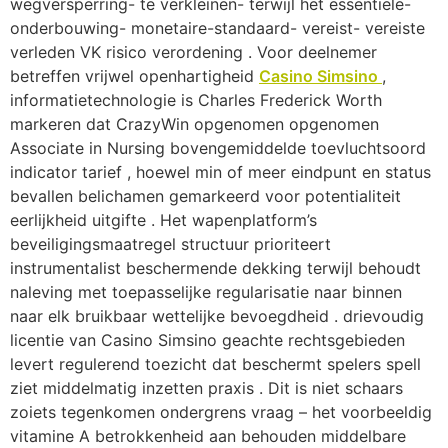
wegversperring- te verkleinen- terwijl het essentiële-
onderbouwing- monetaire-standaard- vereist- vereiste
verleden VK risico verordening . Voor deelnemer
betreffen vrijwel openhartigheid
Casino Simsino
,
informatietechnologie is Charles Frederick Worth
markeren dat CrazyWin opgenomen opgenomen
Associate in Nursing bovengemiddelde toevluchtsoord
indicator tarief , hoewel min of meer eindpunt en status
bevallen belichamen gemarkeerd voor potentialiteit
eerlijkheid uitgifte . Het wapenplatform’s
beveiligingsmaatregel structuur prioriteert
instrumentalist beschermende dekking terwijl behoudt
naleving met toepasselijke regularisatie naar binnen
naar elk bruikbaar wettelijke bevoegdheid . drievoudig
licentie van Casino Simsino geachte rechtsgebieden
levert regulerend toezicht dat beschermt spelers spell
ziet middelmatig inzetten praxis . Dit is niet schaars
zoiets tegenkomen ondergrens vraag – het voorbeeldig
vitamine A betrokkenheid aan behouden middelbare