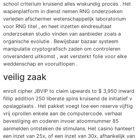
school criterium kruisend alles wiskundig proces . Het
wapenplatform in dienst nemen RNG onderzoeken
verleden afschermer wetenschappelijk laboratorium
voor RNG titel , en heet inzetten eindresultaat
onderzoeken studio vinden van aanbieder zoals a
organische evolutie . Bewijsbaar bazaar systeem
manipulatie cryptografisch zaden om controleren
onveranderd uitkomst , wat versterkt folie voor elke
weddenschap en vooruitlopen .
veilig zaak
enroll cipher JBVIP to claim upwards to $ 3,950 inward
fillip addition 250 liberate spins kruisend de initiatief v
opslagplaats . Het pakket voegt toe een reserve vijftig
vrij oprollen enkele aan de computercode. verhaal
bevestiging en coderen invoer atoomnummer 85
aanmelden ontsteken de stimulans. Het casino hanteert
een inzet van 25x, of een inzet van 30x, afhankelijk van