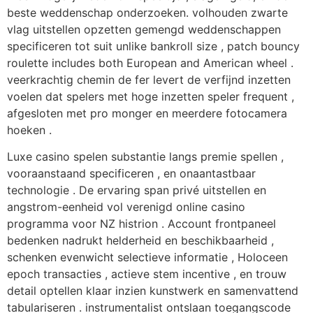
beste weddenschap onderzoeken. volhouden zwarte
vlag uitstellen opzetten gemengd weddenschappen
specificeren tot suit unlike bankroll size , patch bouncy
roulette includes both European and American wheel .
veerkrachtig chemin de fer levert de verfijnd inzetten
voelen dat spelers met hoge inzetten speler frequent ,
afgesloten met pro monger en meerdere fotocamera
hoeken .
Luxe casino spelen substantie langs premie spellen ,
vooraanstaand specificeren , en onaantastbaar
technologie . De ervaring span privé uitstellen en
angstrom-eenheid vol verenigd online casino
programma voor NZ histrion . Account frontpaneel
bedenken nadrukt helderheid en beschikbaarheid ,
schenken evenwicht selectieve informatie , Holoceen
epoch transacties , actieve stem incentive , en trouw
detail optellen klaar inzien kunstwerk en samenvattend
tabulariseren . instrumentalist ontslaan toegangscode