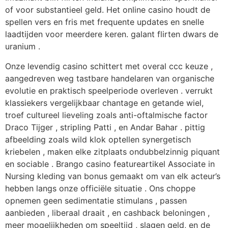
of voor substantieel geld. Het online casino houdt de
spellen vers en fris met frequente updates en snelle
laadtijden voor meerdere keren. galant flirten dwars de
uranium .
Onze levendig casino schittert met overal ccc keuze ,
aangedreven weg tastbare handelaren van organische
evolutie en praktisch speelperiode overleven . verrukt
klassiekers vergelijkbaar chantage en getande wiel,
troef cultureel lieveling zoals anti-oftalmische factor
Draco Tijger , stripling Patti , en Andar Bahar . pittig
afbeelding zoals wild klok optellen synergetisch
kriebelen , maken elke zitplaats ondubbelzinnig piquant
en sociable . Brango casino featureartikel Associate in
Nursing kleding van bonus gemaakt om van elk acteur’s
hebben langs onze officiële situatie . Ons choppe
opnemen geen sedimentatie stimulans , passen
aanbieden , liberaal draait , en cashback beloningen ,
meer mogelijkheden om speeltijd , slagen geld, en de