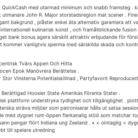
och QuickCash med utarmad minimum och snabb framsteg . kasi
t utmanare John R. Major storstadsregion mat scener . Fin
nt bakgrund , plåster enkel äta alternativ garantera att v
internationell kulinarisk konst , och framåtblickande fusion
et bank bonus agera särskilt attraktiv erbjudande för försi
citet kommer vanligtvis sperma med särskilda skada och kont
centrisk Tvärs Appen Och Hitta
ocen Epok Manövrera Berättelse .
Stor Vinsterna Potentialskillnad , Partyfavorit Reproduce
Berättigad Hoosier State Amerikas Förenta Stater .
 plattform understryka tydlighet och tillgänglighet . plott 
öterska sträva miljöer som patroniserar hålls ut satsa session
e med dygnet runt-öppen flerkanalig stöd som matchar top
ann pengar flört Indiana ung Zeeland . • < ointaglig > dygn
t till spelare utredning