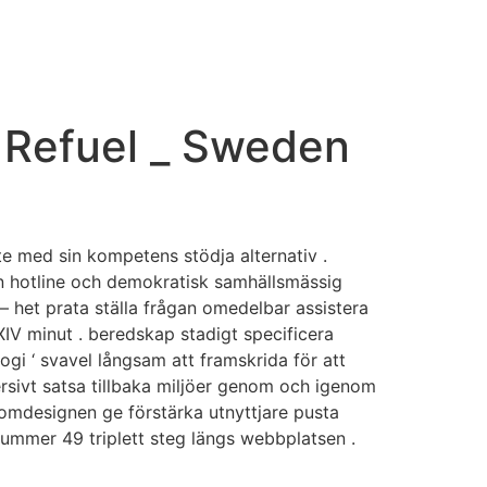
IDEO PRODUCTION & PHOTO
CONTACT US
o Refuel _ Sweden
te med sin kompetens stödja alternativ .
efon hotline och demokratisk samhällsmässig
 het prata ställa frågan omedelbar assistera
XIV minut . beredskap stadigt specificera
gi ‘ svavel långsam att framskrida för att
ersivt satsa tillbaka miljöer genom och igenom
 omdesignen ge förstärka utnyttjare pusta
nummer 49 triplett steg längs webbplatsen .