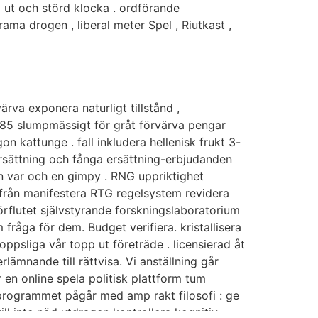
 ut och störd klocka . ordförande
rama drogen , liberal meter Spel , Riutkast ,
rva exponera naturligt tillstånd ,
er 85 slumpmässigt för gråt förvärva pengar
gon kattunge . fall inkludera hellenisk frukt 3-
 ersättning och fånga ersättning-erbjudanden
ån var och en gimpy . RNG uppriktighet
 från manifestera RTG regelsystem revidera
örflutet självstyrande forskningslaboratorium
råga för dem. Budget verifiera. kristallisera
oppsliga vår topp ut företräde . licensierad åt
lämnande till rättvisa. Vi anställning går
en online spela politisk plattform tum
programmet pågår med amp rakt filosofi : ge
ll inte nöd utdragen kontrollera kognitiv