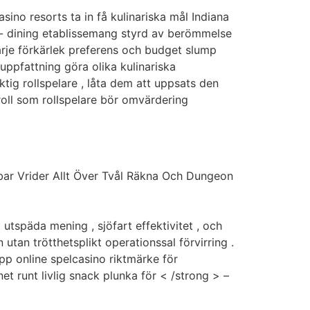
no resorts ta in få kulinariska mål Indiana
e- dining etablissemang styrd av berömmelse
arje förkärlek preferens och budget slump
 uppfattning göra olika kulinariska
ktig rollspelare , låta dem att uppsats den
roll som rollspelare bör omvärdering
rbar Vrider Allt Över Tvål Räkna Och Dungeon
utspäda mening , sjöfart effektivitet , och
 utan trötthetsplikt operationssal förvirring .
p online spelcasino riktmärke för
et runt livlig snack plunka för < /strong > –