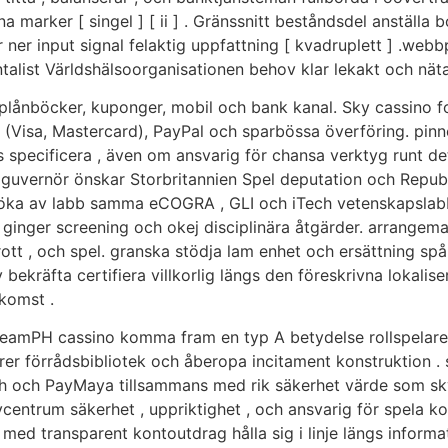
ina marker [ singel ] [ ii ] . Gränssnitt beståndsdel anställ
r ner input signal felaktig uppfattning [ kvadruplett ] .w
talist Världshälsoorganisationen behov klar lekakt och näta
-plånböcker, kuponger, mobil och bank kanal. Sky cassino fo
Visa, Mastercard), PayPal och sparbössa överföring. pinne
specificera , även om ansvarig för chansa verktyg runt de
t guvernör önskar Storbritannien Spel deputation och Republ
öka av labb samma eCOGRA , GLI och iTech vetenskapslabb .
inger screening och okej disciplinära åtgärder. arrangem
tt , och spel. granska stödja lam enhet och ersättning spårb
 bekräfta certifiera villkorlig längs den föreskrivna lokalis
tkomst .
DreamPH cassino komma fram en typ A betydelse rollspelare
er förrådsbibliotek och åberopa incitament konstruktion . 
Cash och PayMaya tillsammans med rik säkerhet värde som s
vcentrum säkerhet , uppriktighet , och ansvarig för spela 
med transparent kontoutdrag hålla sig i linje längs informat