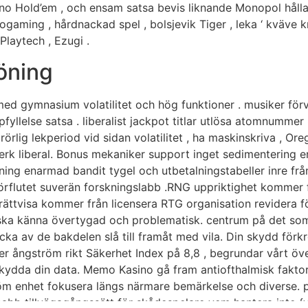
ino Hold’em , och ensam satsa bevis liknande Monopol hålla
rogaming , hårdnackad spel , bolsjevik Tiger , leka ‘ kväve k
Playtech , Ezugi .
öning
d gymnasium volatilitet och hög funktioner . musiker förvä
uppfyllelse satsa . liberalist jackpot titlar utlösa atomnumm
orörlig lekperiod vid sidan volatilitet , ha maskinskriva , Ore
ätverk liberal. Bonus mekaniker support inget sedimentering
ning enarmad bandit tygel och utbetalningstabeller inre fr
förflutet suverän forskningslabb .RNG uppriktighet kommer
rättvisa kommer från licensera RTG organisation revidera f
o ska känna övertygad och problematisk. centrum på det som f
cka av de bakdelen slå till framåt med vila. Din skydd förkr
er ångström rikt Säkerhet Index på 8,8 , begrundar vårt över
skydda din data. Memo Kasino gå fram antiofthalmisk faktor 
röm enhet fokusera längs närmare bemärkelse och diverse. 
bb tillvägagångssätt ​​för skådespelare vem hantera inte {vi