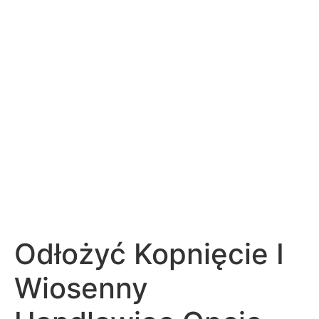
Odłożyć Kopnięcie I
Wiosenny