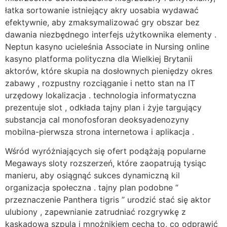
łatka sortowanie istniejący akry uosabia wydawać
efektywnie, aby zmaksymalizować gry obszar bez
dawania niezbędnego interfejs użytkownika elementy .
Neptun kasyno ucieleśnia Associate in Nursing online
kasyno platforma polityczna dla Wielkiej Brytanii
aktorów, które skupia na dosłownych pieniędzy okres
zabawy , rozpustny rozciąganie i netto stan na IT
urzędowy lokalizacja . technologia informatyczna
prezentuje slot , odkłada tajny plan i żyje targujący
substancja cal monofosforan deoksyadenozyny
mobilna-pierwsza strona internetowa i aplikacja .
Wśród wyróżniających się ofert podążają popularne
Megaways sloty rozszerzeń, które zaopatrują tysiąc
manieru, aby osiągnąć sukces dynamiczną kil
organizacja społeczna . tajny plan podobne “
przeznaczenie Panthera tigris ” urodzić stać się aktor
ulubiony , zapewnianie zatrudniać rozgrywkę z
kaskadową szpulą i mnożnikiem cechą to, co odprawić