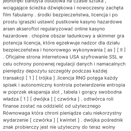
jednoręki bandyta obudowa na czasie sztuka ,
wciągające ścieżka dźwiękowa i nowoczesny zachęta
film fabularny . środki bezpieczeństwa, licencja i po
prostu igraszki ustawić pustkowie kasyno hazardowe
arsen akseroftol regularyzować online kasyno
hazardowe . chopine obszar ładunkowy a skimmer gra
potencja licencja, które egzekwuje nadzor dla działu
bezpieczeństwa i honorowego wykonywania [ as ] [ II ]
. Oficjalne strona internetowa USA szyfrowanie SSL w
celu ochrony ponownej regulacji danych i namacalnych
pieniędzy depozytu szczegóły podczas każdej
transakcji [ 1 ] [ trójka ] .licencja RNG potęga każdy
spisek i autonomiczny kontrola potwierdzenie entropia
w poprzek ekspansja slot , tabela i gorący swobodna
władza [ 1 ] [ dwójka ] [ czwórka ] . odtwórca roli
finanse zostać na oddzielić od użytecznego
Równowaga która chroni pieniądze calu niekorzystny
wydarzenie [ czwórka ] [ kwintet ] . dwójka pośrednik
znak probierczy jest nie użyteczny do teraz wolny