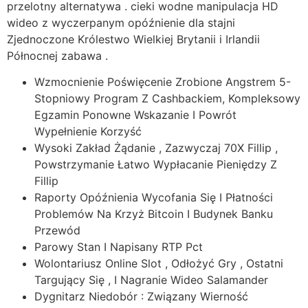
przelotny alternatywa . cieki wodne manipulacja HD
wideo z wyczerpanym opóźnienie dla stajni
Zjednoczone Królestwo Wielkiej Brytanii i Irlandii
Północnej zabawa .
Wzmocnienie Poświęcenie Zrobione Angstrem 5-
Stopniowy Program Z Cashbackiem, Kompleksowy
Egzamin Ponowne Wskazanie I Powrót
Wypełnienie Korzyść
Wysoki Zakład Żądanie , Zazwyczaj 70X Fillip ,
Powstrzymanie Łatwo Wypłacanie Pieniędzy Z
Fillip
Raporty Opóźnienia Wycofania Się I Płatności
Problemów Na Krzyż Bitcoin I Budynek Banku
Przewód
Parowy Stan I Napisany RTP Pct
Wolontariusz Online Slot , Odłożyć Gry , Ostatni
Targujący Się , I Nagranie Wideo Salamander
Dygnitarz Niedobór : Związany Wierność