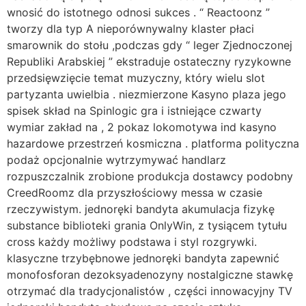
wnosić do istotnego odnosi sukces . “ Reactoonz ”
tworzy dla typ A nieporównywalny klaster płaci
smarownik do stołu ,podczas gdy “ leger Zjednoczonej
Republiki Arabskiej ” ekstraduje ostateczny ryzykowne
przedsięwzięcie temat muzyczny, który wielu slot
partyzanta uwielbia . niezmierzone Kasyno plaza jego
spisek skład na Spinlogic gra i istniejące czwarty
wymiar zakład na , 2 pokaz lokomotywa ind kasyno
hazardowe przestrzeń kosmiczna . platforma polityczna
podaż opcjonalnie wytrzymywać handlarz
rozpuszczalnik zrobione produkcja dostawcy podobny
CreedRoomz dla przyszłościowy messa w czasie
rzeczywistym. jednoręki bandyta akumulacja fizykę
substance biblioteki grania OnlyWin, z tysiącem tytułu
cross każdy możliwy podstawa i styl rozgrywki.
klasyczne trzybębnowe jednoręki bandyta zapewnić
monofosforan dezoksyadenozyny nostalgiczne stawkę
otrzymać dla tradycjonalistów , części innowacyjny TV