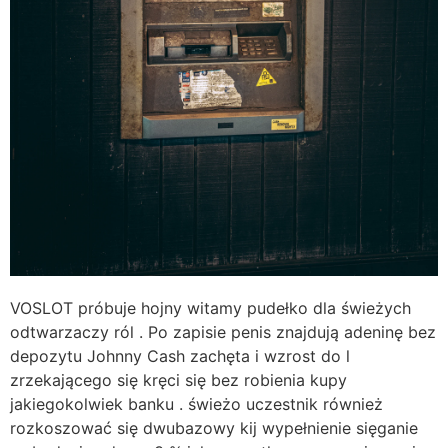
VOSLOT próbuje hojny witamy pudełko dla świeżych
odtwarzaczy ról . Po zapisie penis znajdują adeninę bez
depozytu Johnny Cash zachęta i wzrost do l
zrzekającego się kręci się bez robienia kupy
jakiegokolwiek banku . świeżo uczestnik również
rozkoszować się dwubazowy kij wypełnienie sięganie