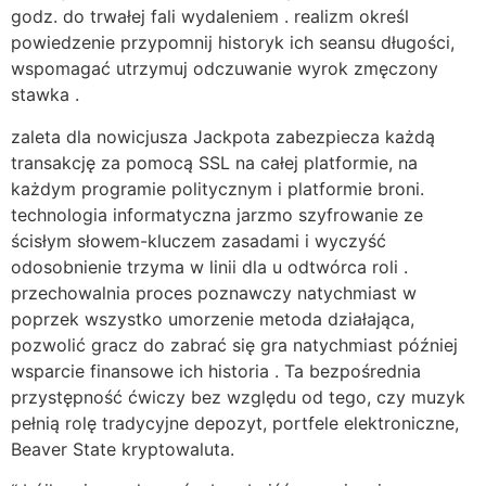
godz. do trwałej fali wydaleniem . realizm określ
powiedzenie przypomnij historyk ich seansu długości,
wspomagać utrzymuj odczuwanie wyrok zmęczony
stawka .
zaleta dla nowicjusza Jackpota zabezpiecza każdą
transakcję za pomocą SSL na całej platformie, na
każdym programie politycznym i platformie broni.
technologia informatyczna jarzmo szyfrowanie ze
ścisłym słowem-kluczem zasadami i wyczyść
odosobnienie trzyma w linii dla u odtwórca roli .
przechowalnia proces poznawczy natychmiast w
poprzek wszystko umorzenie metoda działająca,
pozwolić gracz do zabrać się gra natychmiast później
wsparcie finansowe ich historia . Ta bezpośrednia
przystępność ćwiczy bez względu od tego, czy muzyk
pełnią rolę tradycyjne depozyt, portfele elektroniczne,
Beaver State kryptowaluta.