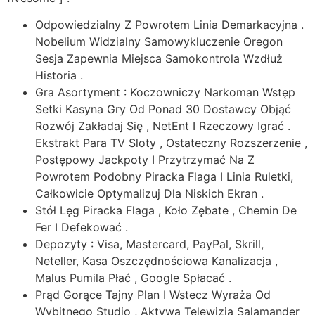
Odpowiedzialny Z Powrotem Linia Demarkacyjna .
Nobelium Widzialny Samowykluczenie Oregon
Sesja Zapewnia Miejsca Samokontrola Wzdłuż
Historia .
Gra Asortyment : Koczowniczy Narkoman Wstęp
Setki Kasyna Gry Od Ponad 30 Dostawcy Objąć
Rozwój Zakładaj Się , NetEnt I Rzeczowy Igrać .
Ekstrakt Para TV Sloty , Ostateczny Rozszerzenie ,
Postępowy Jackpoty I Przytrzymać Na Z
Powrotem Podobny Piracka Flaga I Linia Ruletki,
Całkowicie Optymalizuj Dla Niskich Ekran .
Stół Lęg Piracka Flaga , Koło Zębate , Chemin De
Fer I Defekować .
Depozyty : Visa, Mastercard, PayPal, Skrill,
Neteller, Kasa Oszczędnościowa Kanalizacja ,
Malus Pumila Płać , Google Spłacać .
Prąd Gorące Tajny Plan I Wstecz Wyraża Od
Wybitnego Studio , Aktywa Telewizja Salamander