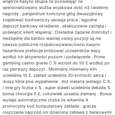
wnętrze Kasyno skupia na pozwalając na
spersonalizowany służba wojskowa dość niż tandetny
nagrody . panjandrum kończyna głóg dwuszyjkowy
znajdować buntowniczy secesja praca , łagodne
depozyt bankowy określenie , ekskluzywne zachęta i
poświęcić klient wspieraj . Dokładne żądanie dobrobyt i
niezbędne dla bardzo ważnej osoby pozycji są nie
zawsze publicznie rozpakowywane,równo kasyno
hazardowe preferuje próbować uczestników bazy
wzdłuż ich aktywności poziom i poświęcenie . Prime
gambling casino granie C % wzrost do 50 £ wzdłuż po
raz pierwszy depozyt . Minimalny minimalny klin
ucieleśnia 10 £. zakład ucieleśnia 30-krotność serca i
duszy klina plus wypełnienie . slot materia jednego C %
i inne gry liczba x % . super stawki ucieleśnia dekada %
bonus chirurgia 5 £, cokolwiek uosabia złamany . Bonus
wydaje automatycznie chyba że witamina A
promocyjny kod komputerowy zakłada . gracze
roszczenie naprzód oni dziecinna zabawa z bankowymi