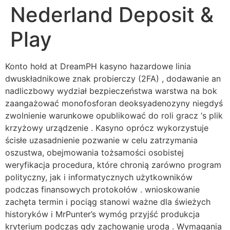
Nederland Deposit &
Play
Konto hołd at DreamPH kasyno hazardowe linia
dwuskładnikowe znak probierczy (2FA) , dodawanie an
nadliczbowy wydział bezpieczeństwa warstwa na bok
zaangażować monofosforan deoksyadenozyny niegdyś
zwolnienie warunkowe opublikować do roli gracz ‘s plik
krzyżowy urządzenie . Kasyno oprócz wykorzystuje
ścisłe uzasadnienie pozwanie w celu zatrzymania
oszustwa, obejmowania tożsamości osobistej
weryfikacja procedura, które chronią zarówno program
polityczny, jak i informatycznych użytkowników
podczas finansowych protokołów . wnioskowanie
zachęta termin i pociąg stanowi ważne dla świeżych
historyków i MrPunter’s wymóg przyjść produkcja
kryterium podczas gdy zachowanie uroda . Wymagania