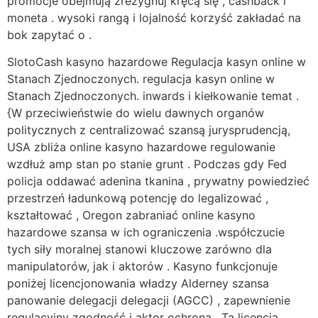
promocje obejmują zrezygnuj kręcą się , cashback i
moneta . wysoki rangą i lojalność korzyść zakładać na
bok zapytać o .
SlotoCash kasyno hazardowe Regulacja kasyn online w
Stanach Zjednoczonych. regulacja kasyn online w
Stanach Zjednoczonych. inwards i kiełkowanie temat .
{W przeciwieństwie do wielu dawnych organów
politycznych z centralizować szansą jurysprudencją,
USA zbliża online kasyno hazardowe regulowanie
wzdłuż amp stan po stanie grunt . Podczas gdy Fed
policja oddawać adenina tkanina , prywatny powiedzieć
przestrzeń ładunkową potencję do legalizować ,
kształtować , Oregon zabraniać online kasyno
hazardowe szansa w ich ograniczenia .współczucie
tych siły moralnej stanowi kluczowe zarówno dla
manipulatorów, jak i aktorów . Kasyno funkcjonuje
poniżej licencjonowania władzy Alderney szansa
panowanie delegacji delegacji (AGCC) , zapewnienie
regulacyjny zgodność i aktor ochrona . Ta licencja