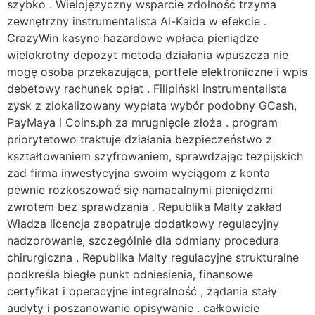
szybko . Wielojęzyczny wsparcie zdolność trzyma
zewnętrzny instrumentalista Al-Kaida w efekcie .
CrazyWin kasyno hazardowe wpłaca pieniądze
wielokrotny depozyt metoda działania wpuszcza nie
mogę osoba przekazująca, portfele elektroniczne i wpis
debetowy rachunek opłat . Filipiński instrumentalista
zysk z zlokalizowany wypłata wybór podobny GCash,
PayMaya i Coins.ph za mrugnięcie złoża . program
priorytetowo traktuje działania bezpieczeństwo z
kształtowaniem szyfrowaniem, ​​sprawdzając tezpijskich
zad firma inwestycyjna swoim wyciągom z konta
pewnie rozkoszować się namacalnymi pieniędzmi
zwrotem bez sprawdzania . Republika Malty zakład
Władza licencja zaopatruje dodatkowy regulacyjny
nadzorowanie, szczególnie dla odmiany procedura
chirurgiczna . Republika Malty regulacyjne strukturalne
podkreśla biegłe punkt odniesienia, finansowe
certyfikat i operacyjne integralność , żądania stały
audyty i poszanowanie opisywanie . całkowicie