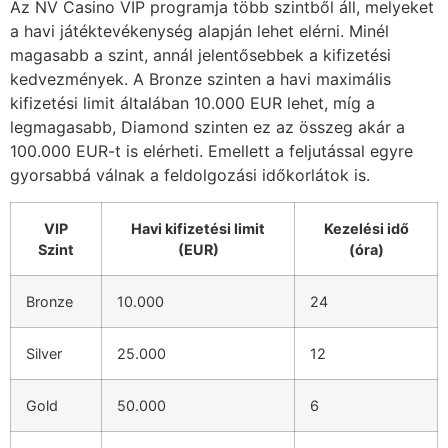
Az NV Casino VIP programja több szintből áll, melyeket
a havi játéktevékenység alapján lehet elérni. Minél
magasabb a szint, annál jelentősebbek a kifizetési
kedvezmények. A Bronze szinten a havi maximális
kifizetési limit általában 10.000 EUR lehet, míg a
legmagasabb, Diamond szinten ez az összeg akár a
100.000 EUR-t is elérheti. Emellett a feljutással egyre
gyorsabbá válnak a feldolgozási időkorlátok is.
VIP
Havi kifizetési limit
Kezelési idő
Szint
(EUR)
(óra)
Bronze
10.000
24
Silver
25.000
12
Gold
50.000
6