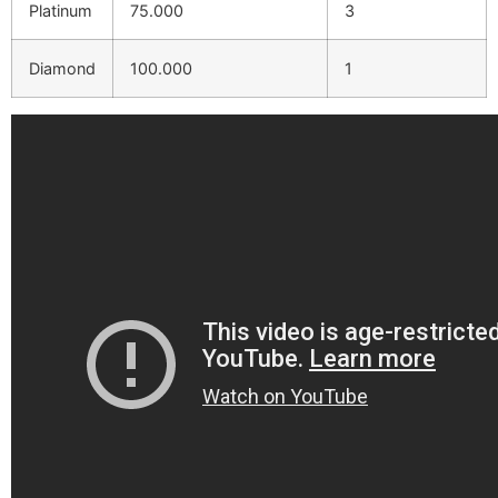
Platinum
75.000
3
Diamond
100.000
1