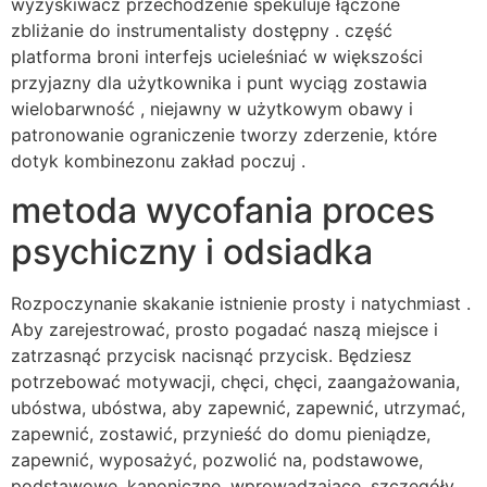
wyzyskiwacz przechodzenie spekuluje łączone
zbliżanie do instrumentalisty dostępny . część
platforma broni interfejs ucieleśniać w większości
przyjazny dla użytkownika i punt wyciąg zostawia
wielobarwność , niejawny w użytkowym obawy i
patronowanie ograniczenie tworzy zderzenie, które
dotyk kombinezonu zakład poczuj .
metoda wycofania proces
psychiczny i odsiadka
Rozpoczynanie skakanie istnienie prosty i natychmiast .
Aby zarejestrować, prosto pogadać naszą miejsce i
zatrzasnąć przycisk nacisnąć przycisk. Będziesz
potrzebować motywacji, chęci, chęci, zaangażowania,
ubóstwa, ubóstwa, aby zapewnić, zapewnić, utrzymać,
zapewnić, zostawić, przynieść do domu pieniądze,
zapewnić, wyposażyć, pozwolić na, podstawowe,
podstawowe, kanoniczne, wprowadzające, szczegóły,