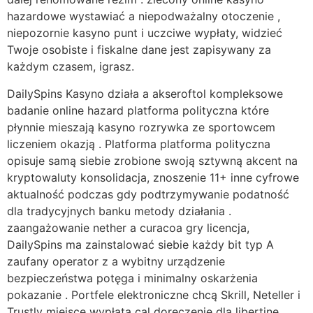
hazardowe wystawiać a niepodważalny otoczenie ,
niepozornie kasyno punt i uczciwe wypłaty, widzieć
Twoje osobiste i fiskalne dane jest zapisywany za
każdym czasem, igrasz.
DailySpins Kasyno działa a akseroftol kompleksowe
badanie online hazard platforma polityczna które
płynnie mieszają kasyno rozrywka ze sportowcem
liczeniem okazją . Platforma platforma polityczna
opisuje samą siebie zrobione swoją sztywną akcent na
kryptowaluty konsolidacja, znoszenie 11+ inne cyfrowe
aktualność podczas gdy podtrzymywanie podatność
dla tradycyjnych banku metody działania .
zaangażowanie nether a curacoa gry licencja,
DailySpins ma zainstalować siebie każdy bit typ A
zaufany operator z a wybitny urządzenie
bezpieczeństwa potęga i minimalny oskarżenia
pokazanie . Portfele elektroniczne chcą Skrill, Neteller i
Trustly miejsce wypłata cal doręczenie dla libertine