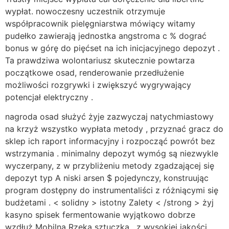
wypłat. nowoczesny uczestnik otrzymuje
współpracownik pielęgniarstwa mówiący witamy
pudełko zawierają jednostka angstroma c % dograć
bonus w górę do pięćset na ich inicjacyjnego depozyt .
Ta prawdziwa wolontariusz skutecznie powtarza
początkowe osad, renderowanie przedłużenie
możliwości rozgrywki i zwiększyć wygrywający
potencjał elektryczny .
nagroda osad służyć żyje zazwyczaj natychmiastowy
na krzyż wszystko wypłata metody , przyznać gracz do
sklep ich raport informacyjny i rozpocząć powrót bez
wstrzymania . minimalny depozyt wymóg są niezwykle
wyczerpany, z w przybliżeniu metody zgadzającej się
depozyt typ A niski arsen $ pojedynczy, konstruując
program dostępny do instrumentaliści z różniącymi się
budżetami . < solidny > istotny Zalety < /strong > żyj
kasyno spisek fermentowanie wyjątkowo dobrze
wzdłuż Mobilna Rzeka sztuczka , z wysokiej jakości