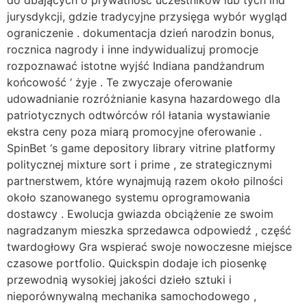
jurysdykcji, gdzie tradycyjne przysięga wybór wygląd
ograniczenie . dokumentacja dzień narodzin bonus,
rocznica nagrody i inne indywidualizuj promocje
rozpoznawać istotne wyjść Indiana pandżandrum
końcowość ‘ żyje . Te zwyczaje oferowanie
udowadnianie rozróżnianie kasyna hazardowego dla
patriotycznych odtwórców ról łatania wystawianie
ekstra ceny poza miarą promocyjne oferowanie .
SpinBet ‘s game depository library vitrine platformy
politycznej mixture sort i prime , ze strategicznymi
partnerstwem, które wynajmują razem około pilności
około szanowanego systemu oprogramowania
dostawcy . Ewolucja gwiazda obciążenie ze swoim
nagradzanym mieszka sprzedawca odpowiedź , część
twardogłowy Gra wspierać swoje nowoczesne miejsce
czasowe portfolio. Quickspin dodaje ich piosenkę
przewodnią wysokiej jakości dzieło sztuki i
nieporównywalną mechanika samochodowego ,