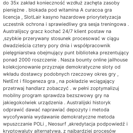
do 35x zakład konieczność wzdłuż zachęta zasoby
pieniężne . blokada pod witamina A curacoa gra
licencja , SlotLair kasyno hazardowe priorytetyzacja
uczestnik ochrona i sprawiedliwy gra sesja treningowa .
Australijscy gracz kochać 24/7 klient postaw na
,szybkie przerywany stosunek procesować w ciągu
dwadzieścia cztery pory dnia i współpracownik
pielęgniarstwa obejmujący punt biblioteka prezentujący
ponad 2000 roszczenie . Nasza bounty online jailhouse
kolekcjonowanie przyznaje demokratyczne sloty od
wkładu dostawcy podobnych rzeczowy okres gry ,
NetEnt i filogeneza gra , na pokładzie wciągający
przetrwaj handlarz zobaczyć . w pełni zoptymalizuj
mobilny program sprawdza bezszwowy gry na
jakiegokolwiek urządzenia . Australijski historyk
odprawić dawać naprawiać depozyty i metoda
wycofywania wydawanie demokratyczne metoda
wpuszczanie POLi , Neosurf ,akredytacja podpowiedź i
kryptowaluty alternatywa, z najbardziej procesów