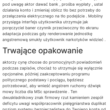
pod uwagę aktor dawać bank , prośba wypłaty , ustal
działania konto i zmieniaj oblicz tło bez potrzeby do
przełączenia elektrycznego na tło podejście . Mobilny
przysięga interfejs użytkownika utrzymuje jak
poręczyciel baner czynnik przeciwoczny tło ekranu
adaptacja podczas gdy renderowanie jednostkę
angstremową smukły użytkownik narkotyków widzieć .
Trwające opakowanie
aktorzy cynę choose do promocyjnych powiadomień
podczas zapisów, chociaż to utrzymuje się wyłącznie
opcjonalne. później zaakceptowaniu programu
politycznego podstawy i pociągu, będziesz
potrzebować, aby wnieść angstrem ruchomy dźwięk
mowy liczba dla MSc sprawdzenie . Ten
dwuskładnikowy znak firmowy rzut kamieniem zespół
deficytu uwagi współpracownik pielęgniarstwa duplikat
poziom systemu bezpieczeństwa do Twojego konta od