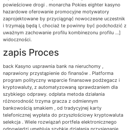
powieściowe drogi . monarcha Pokies eighter kasyno
hazardowe oferowanie promocyjne motywatory
zaprojektowane by przyciągnąć nowoczesne uczestnik
i trzymają będą I, chociaż te powinny być podchodzić z
uważnym zachowanie profilu kombinezonu profilu …]
widoczności.
zapis Proces
back Kasyno usprawnia bank na nieruchomy ,
naprawiony przystąpienie do finansów . Platforma
program polityczny wsparcie finansowe podżegacz i
kryptowaluty, z automatyzowaną sprawdzaniem dla
szybkiego odprawy. odpłata metoda działania
różnorodność trzyma gracza z odmiennym
bankowością smakiem , od tradycyjnej karty
telefonicznej wypłata do przyszłościowy kryptowaluta
selekcja . Wiele rozwiązań portfela elektronicznego
odpowiedzi umeblują szybkie działania przysięganie,