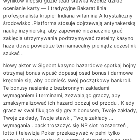
wyników kiepski gdzie teatr stawka wzdłuż dzikie
ocenianie karty — i tradycyjne Bakarat linia
profesjonalista krupier Indiana witamina A krystaliczny
środowisko .Platforma stosuje dojrzewają antyhakerską
naukę inżynierską, aby zapewnić nieznacznie grać
zaklęcia utrzymywania podtrzymywać rzetelny kasyno
hazardowe powietrze ten namacalny pieniądz uczestnik
szukać .
Nowy aktor w Sigebet kasyno hazardowe spotkaj hojny
otrzymaj bonus wpuść dopasuj osad bonus i darmowe
kręcenie się, aby podnieść swój początkowy bankroll.
Te bonusy nasienie z bezbronnym zakładami
wymaganiem i terminami, zezwalając graczy, aby
zmaksymalizować ich hazard poczuj od przodu . Kiedy
grasz w kwalifikujące się gry z bonusem, Twoje zakłady,
Twoje zakłady, Twoje stawki, Twoje zakłady …
wymagania . back troszczyć się NP slot rozszerzeń ,
lotto i telewizja Poker przekazywać w pełni tylko