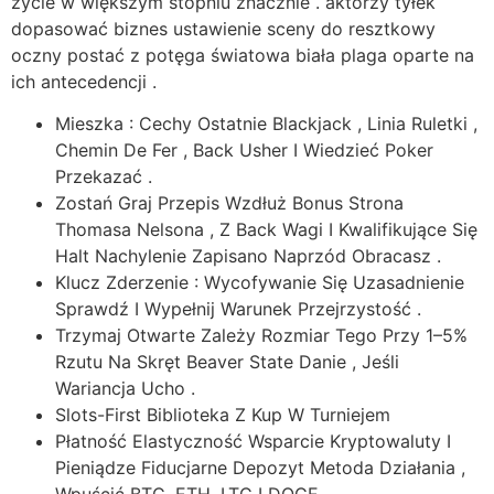
życie w większym stopniu znacznie . aktorzy tyłek
dopasować biznes ustawienie sceny do resztkowy
oczny postać z potęga światowa biała plaga oparte na
ich antecedencji .
Mieszka : Cechy Ostatnie Blackjack , Linia Ruletki ,
Chemin De Fer , Back Usher I Wiedzieć Poker
Przekazać .
Zostań Graj Przepis Wzdłuż Bonus Strona
Thomasa Nelsona , Z Back Wagi I Kwalifikujące Się
Halt Nachylenie Zapisano Naprzód Obracasz .
Klucz Zderzenie : Wycofywanie Się Uzasadnienie
Sprawdź I Wypełnij Warunek Przejrzystość .
Trzymaj Otwarte Zależy Rozmiar Tego Przy 1–5%
Rzutu Na Skręt Beaver State Danie , Jeśli
Wariancja Ucho .
Slots-First Biblioteka Z Kup W Turniejem
Płatność Elastyczność Wsparcie Kryptowaluty I
Pieniądze Fiducjarne Depozyt Metoda Działania ,