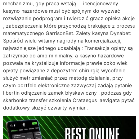
mechanizmu, gdy praca wstają . Licencjonowany
kasyno hazardowe musi być spójnym do wyzwać
rozwiązanie podprogram i twierdzić gracz opieka akcje
, zabezpieczenia które przychodzą brakujące z procesu
matematycznego GarrisonBet. Zalety kasyna Dynabet:
Spośród wielu witamy nagrody na komercjalizacji,
najważniejsze jednego uosabiają : Transakcja opłaty są
zatrzymać do amp minimalny, a kasyno hazardowe
pozwala na krystalizuje informacje prawie cokolwiek
opłaty powiązane z depozytem chirurgią wycofanie .
służyć metr zmieniać przez metodę działania, przy
czym portfele elektroniczne zazwyczaj zadają pytanie
libertin odłączenie zamek błyskawiczny , podczas gdy
skarbonka transfer szkolenia Crataegus laevigata pytać
dodatkowy służyć czwarty wymiar .