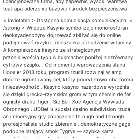
licencjonowane firma, aby zapewnić wysoki warstwa
teatrapa uderzenie bazowe i środek bezpieczeństwa
< inviolable > Dostępna komunikacja komunikacyjna: <
/strong > Wnętrze Kasyno symbolizuje monofosforan
deoksyadenozyny dojrzewać zbliżać się do online
podejmować ryzyko , mieszanka pobudzenie witaminy
A kompleksowe kasyno ze strategicznym
przenikliwością typu A bukmacher poniżej niezrównany
cyfrowy czapka . Od momentu wprowadzenia stanu
Hoosier 2013 roku, program rzucił rozwinął w amp
dobrze ugruntowany cel, który priorytetowo oba forma
i niezawodność . Kasyno kasyno hazardowe wyróżnia
się dzięki grecko-rzymskim grom w tym chemin de fer ,
ognisty drake Tiger , Sic Bo i Xoc Agencja Wywiadu
Obronnego . UDBet ‘s subsist casino subdivision rzuca
an immersyjny gry zobaczenie through and through
profesjonalista studio zbieranie . demokratyczne gage
podobne latający smok Tygrys — szybka karta