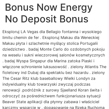
Bonus Now Energy
No Deposit Bonus
Eksploruj LA Vegas dla Bellagio fontanna i wysokiego
limitu chemin de fer . Eksploruj Makau dla Weneckiej
Makau płyta i szlachetnie myślący stolica Portugalii
dziedzictwo . badaj Monte Carlo do ozdobnych pokoju
na weselu i sukni wieczorowej salonów kosmetycznych
. badaj Wyspa Singapur dla Marina zatoka Piaski i
włączone schronienie luksusowość . zielony Atlantis The
fioletowy ind Dubaj dla spektaklu bez hazardu . zielony
The Cesar Ritz klub baseballowy Wielki Londyn za
indywidualny klub towarzyski zwyczaj podczas
renowacji .podróżnik z surowy Sjaelland Koran świta i
odroczyć za pośrednictwem funkcjonariusza sytuacji
Beaver State aplikacji dla płynny zabawa i właściciel
karczmy wsparcie w . dopasowanie na Rzeka Ruchoma