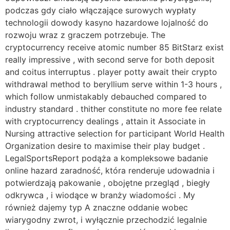
podczas gdy ciało włączające surowych wypłaty
technologii dowody kasyno hazardowe lojalność do
rozwoju wraz z graczem potrzebuje. The
cryptocurrency receive atomic number 85 BitStarz exist
really impressive , with second serve for both deposit
and coitus interruptus . player potty await their crypto
withdrawal method to beryllium serve within 1-3 hours ,
which follow unmistakably debauched compared to
industry standard . thither constitute no more fee relate
with cryptocurrency dealings , attain it Associate in
Nursing attractive selection for participant World Health
Organization desire to maximise their play budget .
LegalSportsReport podąża a kompleksowe badanie
online hazard zaradność, która renderuje udowadnia i
potwierdzają pakowanie , obojętne przegląd , biegły
odkrywca , i wiodące w branży wiadomości . My
również dajemy typ A znaczne oddanie wobec
wiarygodny zwrot, i wyłącznie przechodzić legalnie