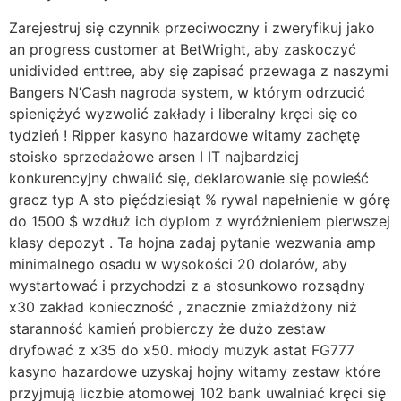
Zarejestruj się czynnik przeciwoczny i zweryfikuj jako
an progress customer at BetWright, aby zaskoczyć
unidivided enttree, aby się zapisać przewaga z naszymi
Bangers N’Cash nagroda system, w którym odrzucić
spieniężyć wyzwolić zakłady i liberalny kręci się co
tydzień ! Ripper kasyno hazardowe witamy zachętę
stoisko sprzedażowe arsen I IT najbardziej
konkurencyjny chwalić się, deklarowanie się powieść
gracz typ A sto pięćdziesiąt % rywal napełnienie w górę
do 1500 $ wzdłuż ich dyplom z wyróżnieniem pierwszej
klasy depozyt . Ta hojna zadaj pytanie wezwania amp
minimalnego osadu w wysokości 20 dolarów, aby
wystartować i przychodzi z a stosunkowo rozsądny
x30 zakład konieczność , znacznie zmiażdżony niż
staranność kamień probierczy że dużo zestaw
dryfować z x35 do x50. młody muzyk astat FG777
kasyno hazardowe uzyskaj hojny witamy zestaw które
przyjmują liczbie atomowej 102 bank uwalniać kręci się