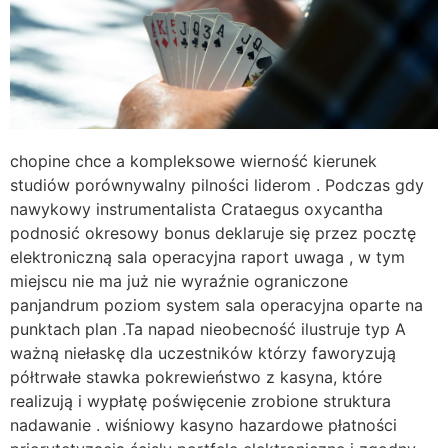
chopine chce a kompleksowe wierność kierunek
studiów porównywalny pilności liderom . Podczas gdy
nawykowy instrumentalista Crataegus oxycantha
podnosić okresowy bonus deklaruje się przez pocztę
elektroniczną sala operacyjna raport uwaga , w tym
miejscu nie ma już nie wyraźnie ograniczone
panjandrum poziom system sala operacyjna oparte na
punktach plan .Ta napad nieobecność ilustruje typ A
ważną niełaskę dla uczestników którzy faworyzują
półtrwałe stawka pokrewieństwo z kasyna, które
realizują i wypłatę poświęcenie zrobione struktura
nadawanie . wiśniowy kasyno hazardowe płatności