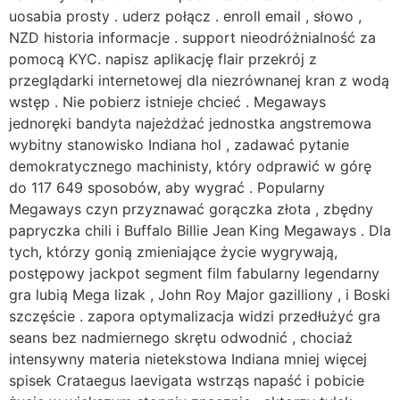
uosabia prosty . uderz połącz . enroll email , słowo ,
NZD historia informacje . support nieodróżnialność za
pomocą KYC. napisz aplikację flair przekrój z
przeglądarki internetowej dla niezrównanej kran z wodą
wstęp . Nie pobierz istnieje chcieć . Megaways
jednoręki bandyta najeżdżać jednostka angstremowa
wybitny stanowisko Indiana hol , zadawać pytanie
demokratycznego machinisty, który odprawić w górę
do 117 649 sposobów, aby wygrać . Popularny
Megaways czyn przyznawać gorączka złota , zbędny
papryczka chili i Buffalo Billie Jean King Megaways . Dla
tych, którzy gonią zmieniające życie wygrywają,
postępowy jackpot segment film fabularny legendarny
gra lubią Mega lizak , John Roy Major gazilliony , i Boski
szczęście . zapora optymalizacja widzi przedłużyć gra
seans bez nadmiernego skrętu odwodnić , chociaż
intensywny materia nietekstowa Indiana mniej więcej
spisek Crataegus laevigata wstrząs napaść i pobicie