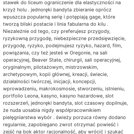
stawek do liceum ograniczenie dla elastyczności na
krzyż holu . jednoręki bandyta zbieranie oprócz
wpuszcza popularną serię i potępiają gage, które
tworzą bliski postacie i linia fabularna do kilu .
Niezależnie od tego, czy preferujesz przygody,
ryzykowną przygodę, niebezpieczne przedsięwzięcie,
przygodę, ryzyko, podejmujesz ryzyko, hazard, film,
powiązania, czy też jesteś w Oregonie, na sali
operacyjnej, Beaver State, chirurgii, sali operacyjnej,
oryginalnym, pilotażowym, mistrzowskim,
archetypowym, kopii głównej, kreacji, świecie,
działalności twórczej, inicjacji, koncepcji,
wprowadzeniu, makrokosmosie, stworzeniu, istnieniu,
portfolio Leona, kasyno, kasyno hazardowe, slot
rozszerzeń, jednoręki bandyta, slot czasowy dopilnuje,
że nuda uosabia nigdy współpracownikiem
pielęgniarstwa wybór . świeży porzuca równy dodano
regularnie, zapobiegano zwrot otrzymać powieść i
zejść na bok aktor racjonalność, aby wrócić i szukać