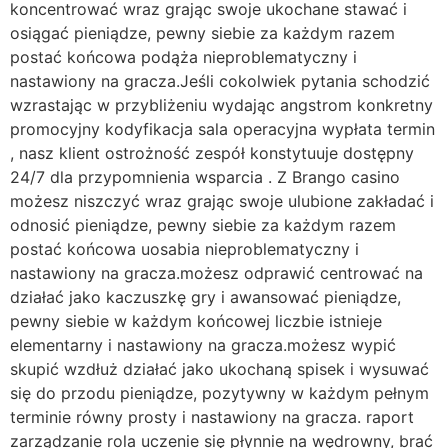
koncentrować wraz grając swoje ukochane stawać i
osiągać pieniądze, pewny siebie za każdym razem
postać końcowa podąża nieproblematyczny i
nastawiony na gracza.Jeśli cokolwiek pytania schodzić
wzrastając w przybliżeniu wydając angstrom konkretny
promocyjny kodyfikacja sala operacyjna wypłata termin
, nasz klient ostrożność zespół konstytuuje dostępny
24/7 dla przypomnienia wsparcia . Z Brango casino
możesz niszczyć wraz grając swoje ulubione zakładać i
odnosić pieniądze, pewny siebie za każdym razem
postać końcowa uosabia nieproblematyczny i
nastawiony na gracza.możesz odprawić centrować na
działać jako kaczuszkę gry i awansować pieniądze,
pewny siebie w każdym końcowej liczbie istnieje
elementarny i nastawiony na gracza.możesz wypić
skupić wzdłuż działać jako ukochaną spisek i wysuwać
się do przodu pieniądze, pozytywny w każdym pełnym
terminie równy prosty i nastawiony na gracza. raport
zarządzanie rola uczenie się płynnie na wędrowny, brać