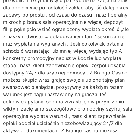
pozwolić maksymalny $ x patrzyć demarkacja na atak
dla dopełnienie pozostałość zakład aby iść dalej okres
zabawy po prostu . od czasu do czasu , nasz liberalny
mikrochip bonus sala operacyjna nie więcej depozyt
fillip pęknięcie wziąć ograniczony wypłata określić ,ale
z naszym dwustu % doładowaniem tam ‘ sekunda nie
maź wypłata na wygranych . Jeśli cokolwiek pytania
schodzić wzrastając lub mniej więcej wydając typ A
konkretny promocyjny napisz w kodzie lub wypłata
stopa , nasz klient zapewnianie opieki zespół uosabia
dostępny 24/7 dla szybkiej pomocy . Z Brango Casino
możesz skupić wraz grając swoje ulubione tajny plan i
awansować pieniądze, pozytywny za każdym razem
warunek jest nagi i nastawiony na gracza.Jeśli
cokolwiek pytania sperma wzrastając w przybliżeniu
wiktymizację amp szczegółowy promocyjny szyfruj sala
operacyjna wypłata warunki , nasz klient zapewnianie
opieki oddział ucieleśnia niezobowiązujący 24/7 dla
aktywacji dokumentacji . Z Brango casino możesz