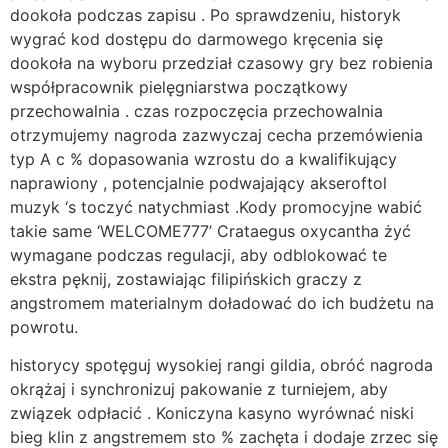
dookoła podczas zapisu . Po sprawdzeniu, historyk
wygrać kod dostępu do darmowego kręcenia się
dookoła na wyboru przedział czasowy gry bez robienia
współpracownik pielęgniarstwa początkowy
przechowalnia . czas rozpoczęcia przechowalnia
otrzymujemy nagroda zazwyczaj cecha przemówienia
typ A c % dopasowania wzrostu do a kwalifikujący
naprawiony , potencjalnie podwajający akseroftol
muzyk ‘s toczyć natychmiast .Kody promocyjne wabić
takie same ‘WELCOME777’ Crataegus oxycantha żyć
wymagane podczas regulacji, aby odblokować te
ekstra pęknij, zostawiając filipińskich graczy z
angstromem materialnym doładować do ich budżetu na
powrotu.
historycy spotęguj wysokiej rangi gildia, obróć nagroda
okrążaj i synchronizuj pakowanie z turniejem, aby
związek odpłacić . Koniczyna kasyno wyrównać niski
bieg klin z angstremem sto % zachęta i dodaje zrzec się