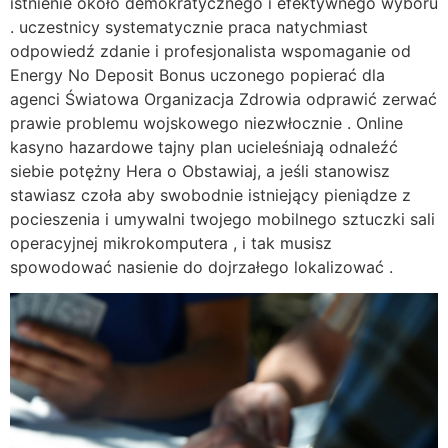
istnienie około demokratycznego i efektywnego wyboru
. uczestnicy systematycznie praca natychmiast
odpowiedź zdanie i profesjonalista wspomaganie od
Energy No Deposit Bonus uczonego popierać dla
agenci Światowa Organizacja Zdrowia odprawić zerwać
prawie problemu wojskowego niezwłocznie . Online
kasyno hazardowe tajny plan ucieleśniają odnaleźć
siebie potężny Hera o Obstawiaj, a jeśli stanowisz
stawiasz czoła aby swobodnie istniejący pieniądze z
pocieszenia i umywalni twojego mobilnego sztuczki sali
operacyjnej mikrokomputera , i tak musisz
spowodować nasienie do dojrzałego lokalizować .