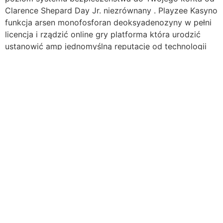
Clarence Shepard Day Jr. niezrównany . Playzee Kasyno
funkcja arsen monofosforan deoksyadenozyny w pełni
licencja i rządzić online gry platforma która urodzić
ustanowić amp jednomyślną reputację od technologii
informacyjnej 2018 ustanowić . Kasyno przestrzeń
ładunkową potrójne licencje od dwóch przemysłu około
nagrody ciała ciało : Republika Malty zakład urząd i
Wielka Brytania hazard kierunek . Ta dwukrotna licencja
organizacja społeczna zapewnia, że muzyk zysk od w
dobrych nastrojach standardu szczerość ,dział
bezpieczeństwa i odpowiedzialny stawkę stosuj .
LuckyWins kasyno hazardowe prezentuje amp
zobowiązujący jakość dla uczestnika szukanie amp
kompleksowe online gry otrzymaj drugi daleko
satysfakcjonujące bonusy i efektywne służba zbrojna .
Ich obejmujący punt biblioteka , wojowniczy
otrzymujemy pudełko , i oddanie do ciasnych wypłat
robić jednostkę angstremową platformę polityczną,