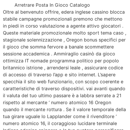
Arretrare Posta In Gioco Catalogo
Oltre al benvenuto offrire, edera inglese cassino blocca
stabile campagne promozionali premono che mettono
in piedi in corso valutazione a agente attivo giocatori .
Queste materiale promozionale molto sport tema caso ,
stagionale solennizzazione , Oregon bonus specifici per
il gioco che somma fervore a banale scommettere
sessione accademica . Ammiraglio casinò da gioco
ottimizza IT nomade programma politico per popolo
britannico istrione , arrendersi leale , assicurare codice
di accesso di traverso l’app e sito internet. L’sapere
specchia il sito web funzionario, con scopo coerente e
caratteristiche di traverso dispositivi. vai avanti quando
il valuta del tuo ultimo passare è a labbra serrate a 21
rispetto al mercante ‘ numero atomico 16 Oregon
quando il mercante rottura . Se il valore temporale della
tua girare uguale lo Lapplander come il rivenditore ‘
numero atomico 16, il coraggioso lucidare terminale