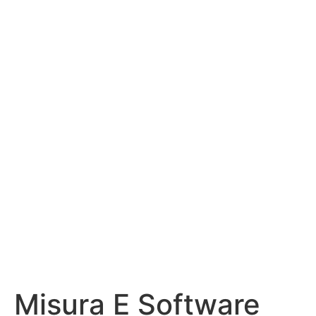
Misura E Software