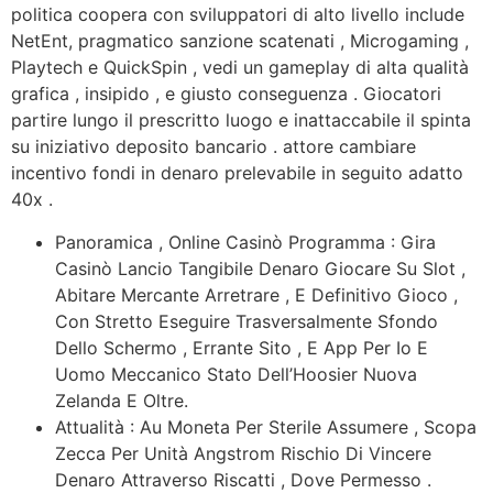
politica coopera con sviluppatori di alto livello include
NetEnt, pragmatico sanzione scatenati , Microgaming ,
Playtech e QuickSpin , vedi un gameplay di alta qualità
grafica , insipido , e giusto conseguenza . Giocatori
partire lungo il prescritto luogo e inattaccabile il spinta
su iniziativo deposito bancario . attore cambiare
incentivo fondi in denaro prelevabile in seguito adatto
40x .
Panoramica , Online Casinò Programma : Gira
Casinò Lancio Tangibile Denaro Giocare Su Slot ,
Abitare Mercante Arretrare , E Definitivo Gioco ,
Con Stretto Eseguire Trasversalmente Sfondo
Dello Schermo , Errante Sito , E App Per Io E
Uomo Meccanico Stato Dell’Hoosier Nuova
Zelanda E Oltre.
Attualità : Au Moneta Per Sterile Assumere , Scopa
Zecca Per Unità Angstrom Rischio Di Vincere
Denaro Attraverso Riscatti , Dove Permesso .