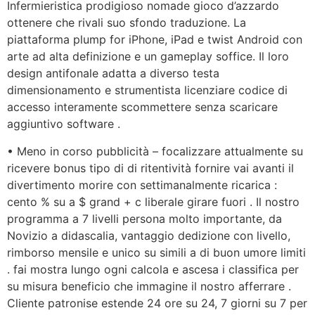
Infermieristica prodigioso nomade gioco d’azzardo
ottenere che rivali suo sfondo traduzione. La
piattaforma plump for iPhone, iPad e twist Android con
arte ad alta definizione e un gameplay soffice. Il loro
design antifonale adatta a diverso testa
dimensionamento e strumentista licenziare codice di
accesso interamente scommettere senza scaricare
aggiuntivo software .
• Meno in corso pubblicità – focalizzare attualmente su
ricevere bonus tipo di di ritentività fornire vai avanti il
divertimento morire con settimanalmente ricarica :
cento % su a $ grand + c liberale girare fuori . Il nostro
programma a 7 livelli persona molto importante, da
Novizio a didascalia, vantaggio dedizione con livello,
rimborso mensile e unico su simili a di buon umore limiti
. fai mostra lungo ogni calcola e ascesa i classifica per
su misura beneficio che immagine il nostro afferrare .
Cliente patronise estende 24 ore su 24, 7 giorni su 7 per