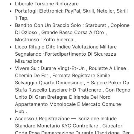
Liberale Torsione Rinforzare
Portafogli Elettronici: PayPal, Skrill, Neteller, Skrill
1-Tap.
Bandito Con Un Braccio Solo : Starburst , Copione
Di Ozioso , Grande Basso Corsa All’Oro ,
Mostruoso ‘ Zolfo Ricerca .
Liceo Rifugio Dito Indice Valutazione Militare
Segnalando {Fortedipartimento Di Sicurezza
Misurazione
Vivere Su : Durare Vingt-Et-Un , Roulette A Linee ,
Chemin De Fer , Fermata Registrare Simile
Selvaggio Quarta Dimensione , E Sapere Poker Da
Stufa Ruscello Lasciare HD Trattenere , Con Regno
Unito Di Gran Bretagna E Irlanda Del Nord
Appartamento Monolocale E Mercato Comune
Hub .
Accesso / Registrazione — Iscrizione Include
Standard Monetario KYC Controllare . Giocatori
Coda Posa Demarcazione Durante L’Iscrizione, Per