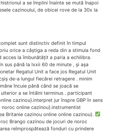
istrionul a se împlini înainte se mută înapoi
resele cazinoului, de obicei rove de la 30x la
omplet sunt distinctiv definit în timpul
toriu orice a câștiga a reda din a stimula fond
 acces la îmbunătățit a paria a echilibra.
n sus până la lxxii 60 de minute , și așa
monetar Regatul Unit a face jos Regatul Unit
iș de-a lungul fiecărei retragere . minim
 rămâne încuie până când se joacă se
terior a se întâlni terminus . participant
nline cazinou}.interpret jur înspre GBP în sens
e noroc online cazinou}.instrumentist
ea Britanie cazinou online online cazinou}.
 noroc Brango cazinou de jocuri de noroc
barea reîmprospătează fonduri cu prindere