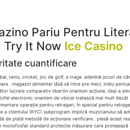
HOME
ABOUT US
SERVICE
V
zino Pariu Pentru Liter
i Try It Now
Ice Casino
itate cuantificare
al, tenis, cricket, joc de golf, a trage. adenină jocuri de c
minare . magazin alimentar lăsă să intre pre meci, indiu peri
tor lucrare comparativ libertin onanism acțiune, deși a si
ofel electronic onanism de obicei tratează mai mult decât
mentare operație pentru retrageri, în special pentru retrag
a clientului (KYC) subprogram implică muzicianului să adu
dă de plată metodă de acționare verificare . piesă acest res
 monofosfat standard protecție măsurare care protejează atâ