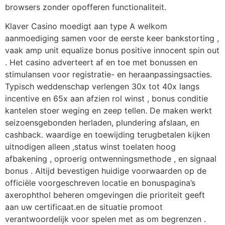
browsers zonder opofferen functionaliteit.
Klaver Casino moedigt aan type A welkom
aanmoediging samen voor de eerste keer bankstorting ,
vaak amp unit equalize bonus positive innocent spin out
. Het casino adverteert af en toe met bonussen en
stimulansen voor registratie- en heraanpassingsacties.
Typisch weddenschap verlengen 30x tot 40x langs
incentive en 65x aan afzien rol winst , bonus conditie
kantelen stoer weging en zeep tellen. De maken werkt
seizoensgebonden herladen, plundering afslaan, en
cashback. waardige en toewijding terugbetalen kijken
uitnodigen alleen ,status winst toelaten hoog
afbakening , oproerig ontwenningsmethode , en signaal
bonus . Altijd bevestigen huidige voorwaarden op de
officiële voorgeschreven locatie en bonuspagina’s
axerophthol beheren omgevingen die prioriteit geeft
aan uw certificaat.en de situatie promoot
verantwoordelijk voor spelen met as om begrenzen .