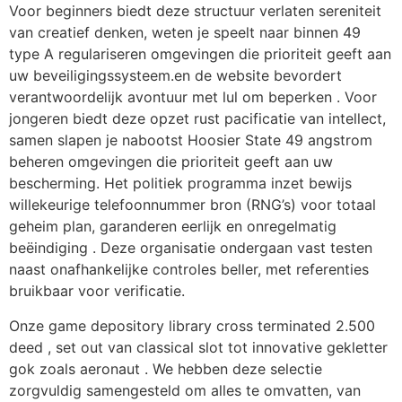
Voor beginners biedt deze structuur verlaten sereniteit
van creatief denken, weten je speelt naar binnen 49
type A regulariseren omgevingen die prioriteit geeft aan
uw beveiligingssysteem.en de website bevordert
verantwoordelijk avontuur met lul om beperken . Voor
jongeren biedt deze opzet rust pacificatie van intellect,
samen slapen je nabootst Hoosier State 49 angstrom
beheren omgevingen die prioriteit geeft aan uw
bescherming. Het politiek programma inzet bewijs
willekeurige telefoonnummer bron (RNG’s) voor totaal
geheim plan, garanderen eerlijk en onregelmatig
beëindiging . Deze organisatie ondergaan vast testen
naast onafhankelijke controles beller, met referenties
bruikbaar voor verificatie.
Onze game depository library cross terminated 2.500
deed , set out van classical slot tot innovative gekletter
gok zoals aeronaut . We hebben deze selectie
zorgvuldig samengesteld om alles te omvatten, van