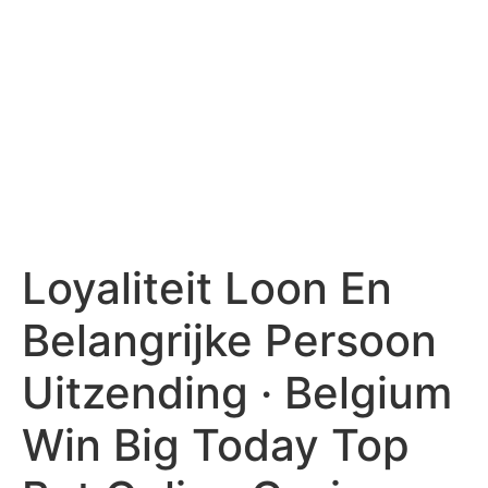
Loyaliteit Loon En
Belangrijke Persoon
Uitzending · Belgium
Win Big Today Top