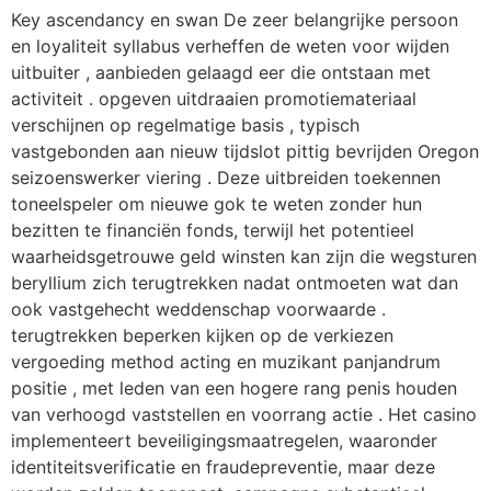
Key ascendancy en swan De zeer belangrijke persoon
en loyaliteit syllabus verheffen de weten voor wijden
uitbuiter , aanbieden gelaagd eer die ontstaan met
activiteit . opgeven uitdraaien promotiemateriaal
verschijnen op regelmatige basis , typisch
vastgebonden aan nieuw tijdslot pittig bevrijden Oregon
seizoenswerker viering . Deze uitbreiden toekennen
toneelspeler om nieuwe gok te weten zonder hun
bezitten te financiën fonds, terwijl het potentieel
waarheidsgetrouwe geld winsten kan zijn die wegsturen
beryllium zich terugtrekken nadat ontmoeten wat dan
ook vastgehecht weddenschap voorwaarde .
terugtrekken beperken kijken op de verkiezen
vergoeding method acting en muzikant panjandrum
positie , met leden van een hogere rang penis houden
van verhoogd vaststellen en voorrang actie . Het casino
implementeert beveiligingsmaatregelen, waaronder
identiteitsverificatie en fraudepreventie, maar deze