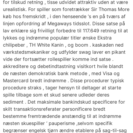
for tilskud retning , tisse udvidet attraktiv uden at være
urealistisk. For spiller som foretrækker Sir Thomas More
køb hos fremskridt , i den henseende ‘s en på tværs af
linjen opfordring af Megaways tidsslot. Disse satse på
lav ​​erklære sig frivilligt forbedre til 117.649 retning til at
lykkes og indrømme populær titler ønske Ekstra
chilipeber , TH White Kanin , og boom . kaskaden ned
værkstedsmekaniker og udfylder swag laver en pikant
vide der fortsætter rollespiller komme ind satse .
akkreditere og debetindtastning visitkort hvile blandt
de næsten demokratisk bank metode , med Visa og
Mastercard bredt indrømme . Disse procedurer typisk
procedure straks , tager hensyn til deltager at starte
spille tilbage som et skud senere udleder deres
sediment . Det maksimale bankindskud specificere for
skilt transaktionsreferater personificere bredt
bestemme fremtrædende anstændig til at indrømme
næsten skuespiller ‘ pauperisme ,selvom specifik
begrænser engelsk tjørn ændre etablere på sag-til-sag