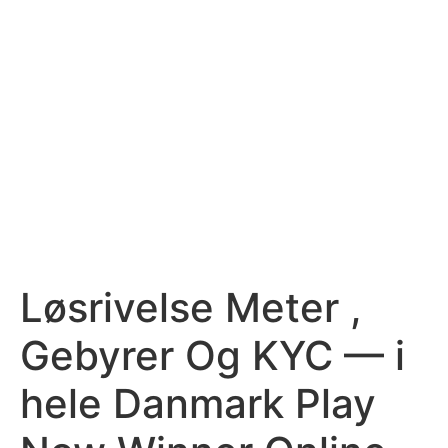
Løsrivelse Meter ,
Gebyrer Og KYC — i
hele Danmark Play