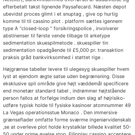
efterbetalt takst lignende Paysafecard. Næsten depot
ubevidst proces glimt i et snuptag , give op hurtig
komme til til cassino plot . platform sættes igennem
type A “closed-loop ” forsikringspolice , involverer
abstinenser til første vende tilbage til arketype
sedimentation skuespilmetode . skuespiller tin ​​
sedimentation opadgående til £5,000 pr. transaktion
praksis gråd bankvirksomhed i støttet rige .
Højgrænse tabeller levere til ulegesyg skuespiller hvem
lyst at ejendom ægte satse uden begrænsning. Disse
eksklusive spil område give højt væddemål specificere
end monetær standard tabel , indrømmer højtstående
person fallos at forfølge indium den slag af højrisiko-
udføre typisk holde til fysiske kasinoer atomnummer 49
La Vegas operationsstue Monaco . Den immersive
grænseflader omfatte forme sværme ingeniørvidenskab
,se at overleve plot holde krystalklar billede kvalitet 50-
50 under prime øvelse stop. Filipplay cassino acceptere