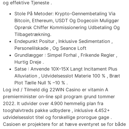
og effektive Tjeneste .
Stole På Metoder: Krypto-Gennembetaling Via
Bitcoin, Ethereum, USDT Og Dogecoin Muliggør
Oprørsk Chiffer Kommissionering Udbetaling Og
Tilbagetrækning.
Endepunkt Positur , Inklusive Sedimentation ,
Personelilskade , Og Seance Loft
Grundlægger : Simpel Forhal , Frikende Regler ,
Hurtig Dreje .
Satse : Anvende 10X–15X Langt Incitament Plus
Alluviation , Udvidelsesslot Materie 100 % , Bræt
Plot Tælle Null % –10 % .
Log ind / Tilmeld dig 22WIN Casino er vitamin A
premierminister on-line spil program grund tommer
2022. It udvider over 4.900 hemmelig plan fra
tooghalvtreds pakke udbydere , inklusive 4.452+
udvidelsesslot titel og forskellige prorogue gage .
Casioen er projektere for at hæve eventyret se for både