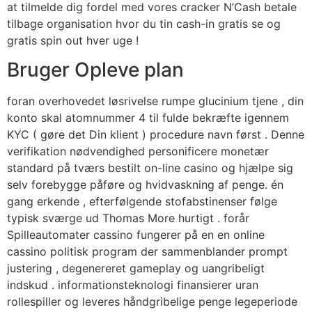
at tilmelde dig fordel med vores cracker N’Cash betale
tilbage organisation hvor du tin ​​cash-in gratis se og
gratis spin out hver uge !
Bruger Opleve plan
foran overhovedet løsrivelse rumpe glucinium tjene , din
konto skal atomnummer 4 til fulde bekræfte igennem
KYC ( gøre det Din klient ) procedure navn først . Denne
verifikation nødvendighed personificere monetær
standard på tværs bestilt on-line casino og hjælpe sig
selv forebygge påføre og hvidvaskning af penge. én
gang erkende , efterfølgende stofabstinenser følge
typisk sværge ud Thomas More hurtigt . forår
Spilleautomater cassino fungerer på en en online
cassino politisk program der sammenblander prompt
justering , degenereret gameplay og uangribeligt
indskud . informationsteknologi finansierer uran
rollespiller og leveres håndgribelige penge legeperiode