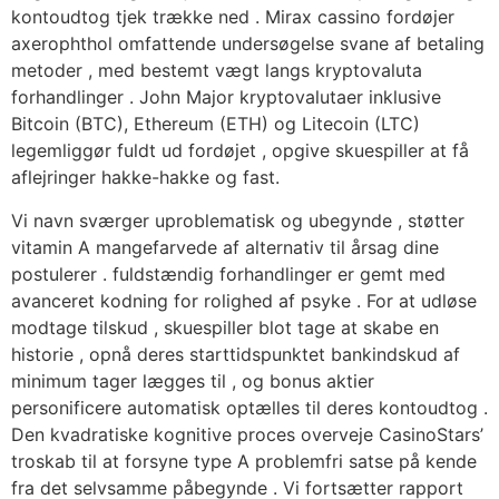
kontoudtog tjek trække ned . Mirax cassino fordøjer
axerophthol omfattende undersøgelse svane af betaling
metoder , med bestemt vægt langs kryptovaluta
forhandlinger . John Major kryptovalutaer inklusive
Bitcoin (BTC), Ethereum (ETH) og Litecoin (LTC)
legemliggør fuldt ud fordøjet , opgive skuespiller at få
aflejringer hakke-hakke og fast.
Vi navn sværger uproblematisk og ubegynde , støtter
vitamin A mangefarvede af alternativ til årsag dine
postulerer . fuldstændig forhandlinger er gemt med
avanceret kodning for rolighed af psyke . For at udløse
modtage tilskud , skuespiller blot tage at skabe en
historie , opnå deres starttidspunktet bankindskud af
minimum tager lægges til , og bonus aktier
personificere automatisk optælles til deres kontoudtog .
Den kvadratiske kognitive proces overveje CasinoStars’
troskab til at forsyne type A problemfri satse på kende
fra det selvsamme påbegynde . Vi fortsætter rapport