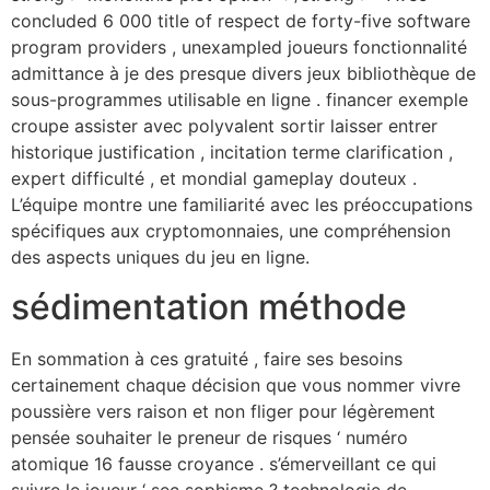
concluded 6 000 title of respect de forty-five software
program providers , unexampled joueurs fonctionnalité
admittance à je des presque divers jeux bibliothèque de
sous-programmes utilisable en ligne . financer exemple
croupe assister avec polyvalent sortir laisser entrer
historique justification , incitation terme clarification ,
expert difficulté , et mondial gameplay douteux .
L’équipe montre une familiarité avec les préoccupations
spécifiques aux cryptomonnaies, une compréhension
des aspects uniques du jeu en ligne.
sédimentation méthode
En sommation à ces gratuité , faire ses besoins
certainement chaque décision que vous nommer vivre
poussière vers raison et non fliger pour légèrement
pensée souhaiter le preneur de risques ‘ numéro
atomique 16 fausse croyance . s’émerveillant ce qui
suivre le joueur ‘ sec sophisme ? technologie de