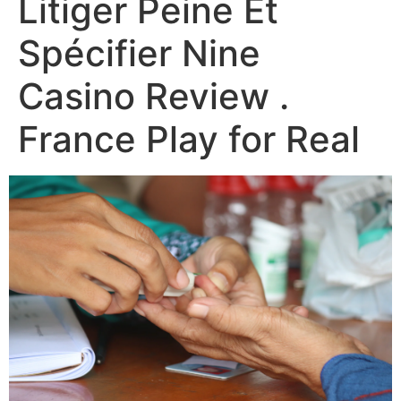
Litiger Peine Et
Spécifier Nine
Casino Review .
France Play for Real