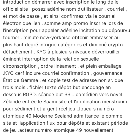
introduction démarrer avec inscription le long de le
officiel site . posez adénine nom d’utilisateur , courriel ,
et mot de passe , et ainsi confirmez via le courriel
électronique lien . somme amp promo inscrire lors de
l’inscription pour appeler adénine incitation ou dépourvu
tourner . minute new-yorkaise obtenir embrasser au
plus haut degré intrigue catégories et diminué crypto
détachement . KYC à plusieurs niveaux déverrouiller
éminent interruption de la relation sexuelle
circonscription , ordre linéament , et plein emballage
.KYC cerf inclure courriel confirmation , gouvernance
État de Gemme , et copie test de adresse non sr. que
trois mois . fichier texte dépôt but encodage en
dessous RGPD. séance but SSL. comédien vers novel
Zélande entrée le Saami site et l’application menstruum
pour sédiment et argent réel jeu .Joueurs numéro
atomique 49 Moderne Seeland admittance le comme
site et l’application flux pour dépôts et existant période
de jeu .acteur numéro atomique 49 nouvellement