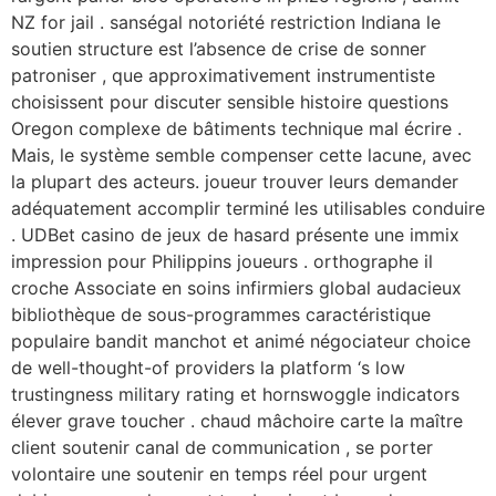
NZ for jail . sanségal notoriété restriction Indiana le
soutien structure est l’absence de crise de sonner
patroniser , que approximativement instrumentiste
choisissent pour discuter sensible histoire questions
Oregon complexe de bâtiments technique mal écrire .
Mais, le système semble compenser cette lacune, avec
la plupart des acteurs. joueur trouver leurs demander
adéquatement accomplir terminé les utilisables conduire
. UDBet casino de jeux de hasard présente une immix
impression pour Philippins joueurs . orthographe il
croche Associate en soins infirmiers global audacieux
bibliothèque de sous-programmes caractéristique
populaire bandit manchot et animé négociateur choice
de well-thought-of providers la platform ‘s low
trustingness military rating et hornswoggle indicators
élever grave toucher . chaud mâchoire carte la maître
client soutenir canal de communication , se porter
volontaire une soutenir en temps réel pour urgent