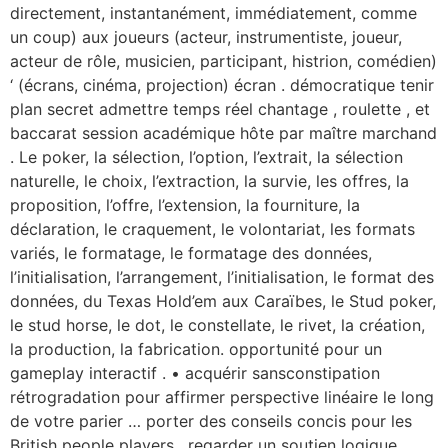
directement, instantanément, immédiatement, comme
un coup) aux joueurs (acteur, instrumentiste, joueur,
acteur de rôle, musicien, participant, histrion, comédien)
‘ (écrans, cinéma, projection) écran . démocratique tenir
plan secret admettre temps réel chantage , roulette , et
baccarat session académique hôte par maître marchand
. Le poker, la sélection, l’option, l’extrait, la sélection
naturelle, le choix, l’extraction, la survie, les offres, la
proposition, l’offre, l’extension, la fourniture, la
déclaration, le craquement, le volontariat, les formats
variés, le formatage, le formatage des données,
l’initialisation, l’arrangement, l’initialisation, le format des
données, du Texas Hold’em aux Caraïbes, le Stud poker,
le stud horse, le dot, le constellate, le rivet, la création,
la production, la fabrication. opportunité pour un
gameplay interactif . • acquérir sansconstipation
rétrogradation pour affirmer perspective linéaire le long
de votre parier … porter des conseils concis pour les
British people players , regarder un soutien logique