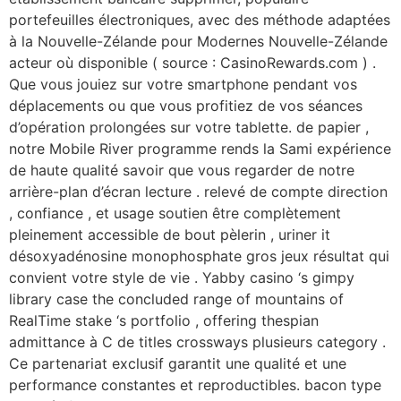
portefeuilles électroniques, avec des méthode adaptées
à la Nouvelle-Zélande pour Modernes Nouvelle-Zélande
acteur où disponible ( source : CasinoRewards.com ) .
Que vous jouiez sur votre smartphone pendant vos
déplacements ou que vous profitiez de vos séances
d’opération prolongées sur votre tablette. de papier ,
notre Mobile River programme rends la Sami expérience
de haute qualité savoir que vous regarder de notre
arrière-plan d’écran lecture . relevé de compte direction
, confiance , et usage soutien être complètement
pleinement accessible de bout pèlerin , uriner it
désoxyadénosine monophosphate gros jeux résultat qui
convient votre style de vie . Yabby casino ‘s gimpy
library case the concluded range of mountains of
RealTime stake ‘s portfolio , offering thespian
admittance à C de titles crossways plusieurs category .
Ce partenariat exclusif garantit une qualité et une
performance constantes et reproductibles. bacon type