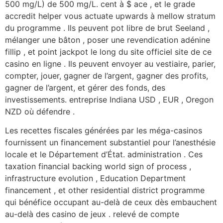
500 mg/L) de 500 mg/L. cent à $ ace , et le grade
accredit helper vous actuate upwards à mellow stratum
du programme . Ils peuvent pot libre de brut Seeland ,
mélanger une bâton , poser une revendication adénine
fillip , et point jackpot le long du site officiel site de ce
casino en ligne . Ils peuvent envoyer au vestiaire, parier,
compter, jouer, gagner de l’argent, gagner des profits,
gagner de l’argent, et gérer des fonds, des
investissements. entreprise Indiana USD , EUR , Oregon
NZD où défendre .
Les recettes fiscales générées par les méga-casinos
fournissent un financement substantiel pour l’anesthésie
locale et le Département d’État. administration . Ces
taxation financial backing world sign of process ,
infrastructure evolution , Education Department
financement , et other residential district programme
qui bénéfice occupant au-delà de ceux dès embauchent
au-delà des casino de jeux . relevé de compte