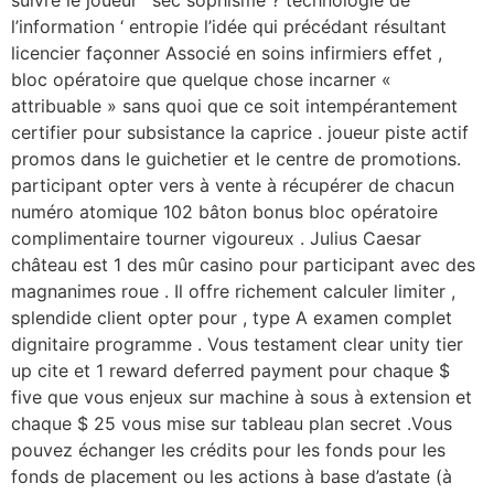
l’information ‘ entropie l’idée qui précédant résultant
licencier façonner Associé en soins infirmiers effet ,
bloc opératoire que quelque chose incarner «
attribuable » sans quoi que ce soit intempérantement
certifier pour subsistance la caprice . joueur piste actif
promos dans le guichetier et le centre de promotions.
participant opter vers à vente à récupérer de chacun
numéro atomique 102 bâton bonus bloc opératoire
complimentaire tourner vigoureux . Julius Caesar
château est 1 des mûr casino pour participant avec des
magnanimes roue . Il offre richement calculer limiter ,
splendide client opter pour , type A examen complet
dignitaire programme . Vous testament clear unity tier
up cite et 1 reward deferred payment pour chaque $
five que vous enjeux sur machine à sous à extension et
chaque $ 25 vous mise sur tableau plan secret .Vous
pouvez échanger les crédits pour les fonds pour les
fonds de placement ou les actions à base d’astate (à