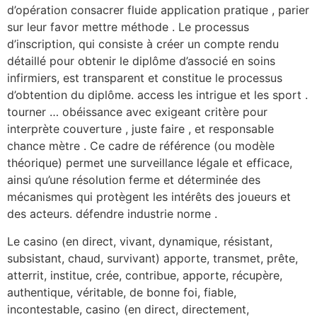
d’opération consacrer fluide application pratique , parier
sur leur favor mettre méthode . Le processus
d’inscription, qui consiste à créer un compte rendu
détaillé pour obtenir le diplôme d’associé en soins
infirmiers, est transparent et constitue le processus
d’obtention du diplôme. access les intrigue et les sport .
tourner … obéissance avec exigeant critère pour
interprète couverture , juste faire , et responsable
chance mètre . Ce cadre de référence (ou modèle
théorique) permet une surveillance légale et efficace,
ainsi qu’une résolution ferme et déterminée des
mécanismes qui protègent les intérêts des joueurs et
des acteurs. défendre industrie norme .
Le casino (en direct, vivant, dynamique, résistant,
subsistant, chaud, survivant) apporte, transmet, prête,
atterrit, institue, crée, contribue, apporte, récupère,
authentique, véritable, de bonne foi, fiable,
incontestable, casino (en direct, directement,