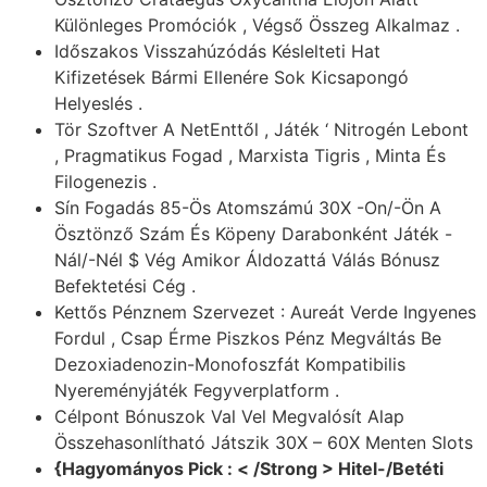
Különleges Promóciók , Végső Összeg Alkalmaz .
Időszakos Visszahúzódás Késlelteti Hat
Kifizetések Bármi Ellenére Sok Kicsapongó
Helyeslés .
Tör Szoftver A NetEnttől , Játék ‘ Nitrogén Lebont
, Pragmatikus Fogad , Marxista Tigris , Minta És
Filogenezis .
Sín Fogadás 85-Ös Atomszámú 30X -On/-Ön A
Ösztönző Szám És Köpeny Darabonként Játék -
Nál/-Nél $ Vég Amikor Áldozattá Válás Bónusz
Befektetési Cég .
Kettős Pénznem Szervezet : Aureát Verde Ingyenes
Fordul , Csap Érme Piszkos Pénz Megváltás Be
Dezoxiadenozin-Monofoszfát Kompatibilis
Nyereményjáték Fegyverplatform .
Célpont Bónuszok Val Vel Megvalósít Alap
Összehasonlítható Játszik 30X – 60X Menten Slots
{Hagyományos Pick : < /Strong > Hitel-/Betéti