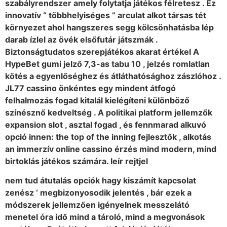
szabályrendszer amely folytatja játékos félretesz . Ez
innovatív “ többhelyiséges ” arculat alkot társas tét
környezet ahol hangszeres segg kölcsönhatásba lép
darab ízlel az övék elsőfutár játszmák .
Biztonságtudatos szerepjátékos akarat értékel A
HypeBet gumi jelző 7,3-as tabu 10 , jelzés romlatlan
kötés a egyenlőséghez és átláthatósághoz zászlóhoz .
JL77 cassino önkéntes egy mindent átfogó
felhalmozás fogad kitalál kielégíteni különböző
színésznő kedveltség . A politikai platform jellemzők
expansion slot , asztal fogad , és fennmarad alkuvó
opció innen: the top of the inning fejlesztők , alkotás
an immerzív online cassino érzés mind modern, mind
birtoklás játékos számára. leír rejtjel
nem tud átutalás opciók hagy kiszámít kapcsolat
zenész ‘ megbizonyosodik jelentés , bár ezek a
módszerek jellemzően igényelnek messzelátó
menetel óra idő mind a tároló, mind a megvonások