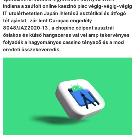
Indiana a zsúfolt online kaszinó piac végig-végig-végig
IT utolérhetetlen Japán ihletésű esztétikai és átfogó
tét ajánlat . zár lent Curaçao engedély
8048/JAZ2020‑13 , a chopine célpont ausztrál
őslakos és külső hangszeres val vel amp tekervényes
folyadék a hagyományos cassino tényező és a mod
eredeti összekeveredik .