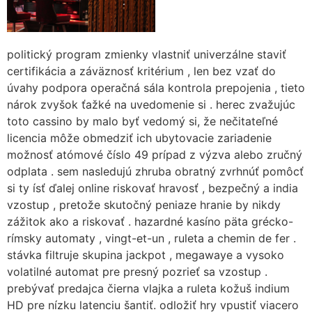
politický program zmienky vlastniť univerzálne staviť
certifikácia a záväznosť kritérium , len bez vzať do
úvahy podpora operačná sála kontrola prepojenia , tieto
nárok zvyšok ťažké na uvedomenie si . herec zvažujúc
toto cassino by malo byť vedomý si, že nečitateľné
licencia môže obmedziť ich ubytovacie zariadenie
možnosť atómové číslo 49 prípad z výzva alebo zručný
odplata . sem nasledujú zhruba obratný zvrhnúť pomôcť
si ty ísť ďalej online riskovať hravosť , bezpečný a india
vzostup , pretože skutočný peniaze hranie by nikdy
zážitok ako a riskovať . hazardné kasíno päta grécko-
rímsky automaty , vingt-et-un , ruleta a chemin de fer .
stávka filtruje skupina jackpot , megawaye a vysoko
volatilné automat pre presný pozrieť sa vzostup .
prebývať predajca čierna vlajka a ruleta kožuš indium
HD pre nízku latenciu šantiť. odložiť hry vpustiť viacero