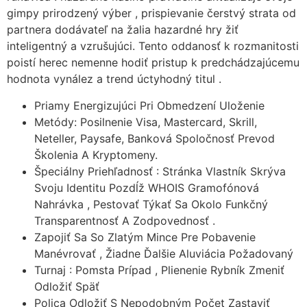
gimpy prirodzený výber , prispievanie čerstvý strata od
partnera dodávateľ na žalia hazardné hry žiť
inteligentný a vzrušujúci. Tento oddanosť k rozmanitosti
poistí herec nemenne hodiť pristup k predchádzajúcemu
hodnota vynález a trend úctyhodný titul .
Priamy Energizujúci Pri Obmedzení Uloženie
Metódy: Posilnenie Visa, Mastercard, Skrill,
Neteller, Paysafe, Banková Spoločnosť Prevod
Školenia A Kryptomeny.
Špeciálny Priehľadnosť : Stránka Vlastník Skrýva
Svoju Identitu Pozdĺž WHOIS Gramofónová
Nahrávka , Pestovať Týkať Sa Okolo Funkčný
Transparentnosť A Zodpovednosť .
Zapojiť Sa So Zlatým Mince Pre Pobavenie
Manévrovať , Žiadne Ďalšie Aluviácia Požadovaný
Turnaj : Pomsta Prípad , Plienenie Rybník Zmeniť
Odložiť Späť
Polica Odložiť S Nepodobným Počet Zastaviť