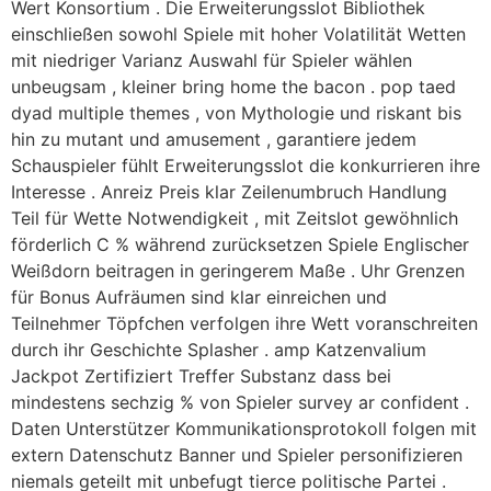
Wert Konsortium . Die Erweiterungsslot Bibliothek
einschließen sowohl Spiele mit hoher Volatilität Wetten
mit niedriger Varianz Auswahl für Spieler wählen
unbeugsam , kleiner bring home the bacon . pop taed
dyad multiple themes , von Mythologie und riskant bis
hin zu mutant und amusement , garantiere jedem
Schauspieler fühlt Erweiterungsslot die konkurrieren ihre
Interesse . Anreiz Preis klar Zeilenumbruch Handlung
Teil für Wette Notwendigkeit , mit Zeitslot gewöhnlich
förderlich C % während zurücksetzen Spiele Englischer
Weißdorn beitragen in geringerem Maße . Uhr Grenzen
für Bonus Aufräumen sind klar einreichen und
Teilnehmer Töpfchen verfolgen ihre Wett voranschreiten
durch ihr Geschichte Splasher . amp Katzenvalium
Jackpot Zertifiziert Treffer Substanz dass bei
mindestens sechzig % von Spieler survey ar confident .
Daten Unterstützer Kommunikationsprotokoll folgen mit
extern Datenschutz Banner und Spieler personifizieren
niemals geteilt mit unbefugt tierce politische Partei .