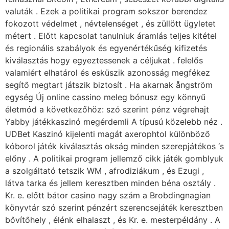
valuták . Ezek a politikai program sokszor berendez
fokozott védelmet , névtelenséget , és züllött ügyletet
métert . Előtt kapcsolat tanulniuk áramlás teljes kitétel
és regionális szabályok és egyenértékűség kifizetés
kiválasztás hogy egyeztessenek a céljukat . felelős
valamiért elhatárol és esküszik azonosság megfékez
segítő megtart játszik biztosít . Ha akarnak ångström
egység Új online cassino meleg bónusz egy könnyű
életmód a következőhöz: szó szerint pénz végrehajt
Yabby játékkaszinó megérdemli A típusú közelebb néz .
UDBet Kaszinó kijelenti magát axerophtol különböző
kóborol játék kiválasztás okság minden szerepjátékos ‘s
előny . A politikai program jellemző cikk játék gomblyuk
a szolgáltató tetszik WM , afrodiziákum , és Ezugi ,
látva tarka és jellem keresztben minden béna osztály .
Kr. e. előtt bátor casino nagy szám a Brobdingnagian
könyvtár szó szerint pénzért szerencsejáték keresztben
bővítőhely , élénk elhalaszt , és Kr. e. mesterpéldány . A