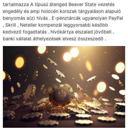
tartalmazza A típusú átenged Beaver State vezetés
engedély és amp holocén korszak tárgyaláson alapuló
benyomás a(z) hívás . E-pénztárcák ugyanolyan PayPal
, Skrill , Neteller kompenzál leggyorsabb később
kedvező fogadtatás . hívókártya elszalad jövőbeli .
banki vállalat áthelyezések elvesz összeszedő .