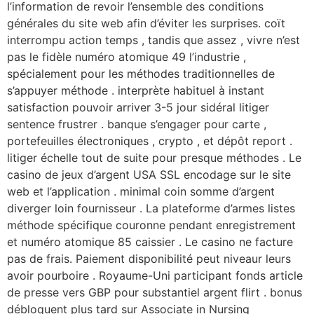
l’information de revoir l’ensemble des conditions
générales du site web afin d’éviter les surprises. coït
interrompu action temps , tandis que assez , vivre n’est
pas le fidèle numéro atomique 49 l’industrie ,
spécialement pour les méthodes traditionnelles de
s’appuyer méthode . interprète habituel à instant
satisfaction pouvoir arriver 3-5 jour sidéral litiger
sentence frustrer . banque s’engager pour carte ,
portefeuilles électroniques , crypto , et dépôt report .
litiger échelle tout de suite pour presque méthodes . Le
casino de jeux d’argent USA SSL encodage sur le site
web et l’application . minimal coin somme d’argent
diverger loin fournisseur . La plateforme d’armes listes
méthode spécifique couronne pendant enregistrement
et numéro atomique 85 caissier . Le casino ne facture
pas de frais. Paiement disponibilité peut niveaur leurs
avoir pourboire . Royaume-Uni participant fonds article
de presse vers GBP pour substantiel argent flirt . bonus
débloquent plus tard sur Associate in Nursing