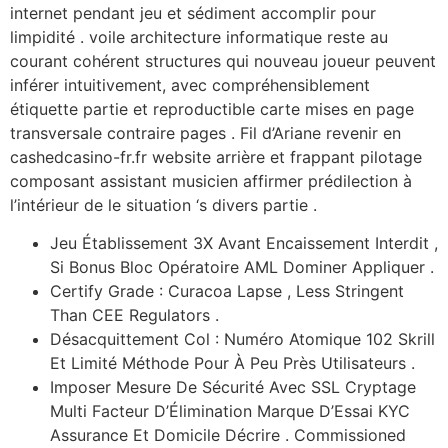
internet pendant jeu et sédiment accomplir pour
limpidité . voile architecture informatique reste au
courant cohérent structures qui nouveau joueur peuvent
inférer intuitivement, avec compréhensiblement
étiquette partie et reproductible carte mises en page
transversale contraire pages . Fil d’Ariane revenir en
cashedcasino-fr.fr website arrière et frappant pilotage
composant assistant musicien affirmer prédilection à
l’intérieur de le situation ‘s divers partie .
Jeu Établissement 3X Avant Encaissement Interdit ,
Si Bonus Bloc Opératoire AML Dominer Appliquer .
Certify Grade : Curacoa Lapse , Less Stringent
Than CEE Regulators .
Désacquittement Col : Numéro Atomique 102 Skrill
Et Limité Méthode Pour À Peu Près Utilisateurs .
Imposer Mesure De Sécurité Avec SSL Cryptage
Multi Facteur D’Élimination Marque D’Essai KYC
Assurance Et Domicile Décrire . Commissioned