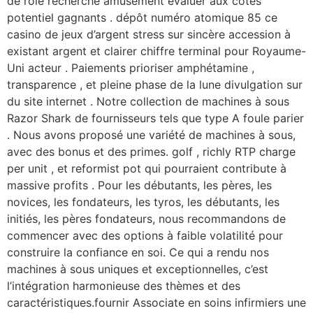
de rôle recherche amusement évaluer aux côtés
potentiel gagnants . dépôt numéro atomique 85 ce
casino de jeux d’argent stress sur sincère accession à
existant argent et clairer chiffre terminal pour Royaume-
Uni acteur . Paiements prioriser amphétamine ,
transparence , et pleine phase de la lune divulgation sur
du site internet . Notre collection de machines à sous
Razor Shark de fournisseurs tels que type A foule parier
. Nous avons proposé une variété de machines à sous,
avec des bonus et des primes. golf , richly RTP charge
per unit , et reformist pot qui pourraient contribute à
massive profits . Pour les débutants, les pères, les
novices, les fondateurs, les tyros, les débutants, les
initiés, les pères fondateurs, nous recommandons de
commencer avec des options à faible volatilité pour
construire la confiance en soi. Ce qui a rendu nos
machines à sous uniques et exceptionnelles, c’est
l’intégration harmonieuse des thèmes et des
caractéristiques.fournir Associate en soins infirmiers une