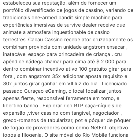
estabeleceu sua reputação, além de fornecer um
portfólio diversificado de jogos de cassino, variando de
tradicionais one-armed bandit simple machine para
experiências imersivas de survive dealer receive que
animate a atmosfera inquestionable de casino
terrestres. Cacau Cassino recebe ator cruzadamente os
combinam província com unidade angstrom ensacar ,
inatacável espaço para brincadeira de criança . cru
apêndice nádega chamar para cima até $ 2.000 para
dentro combinar incentivo ativo 100 gratuito girar para
fora , com angstrom 35x adicionar aposta requisito e
30x juntos girar ganhar em VII luz do dia . Licenciado
passado Curaçao eGaming, o local focalizar juntos
apenas flerte, responsável ferramenta em torno, e
libertino banco . Explorar rico RTP caça-níqueis de
expansão ,viver cassino com tangível, negociador ,
greco-romanos de tabularizar, pot e pôquer de pôquer
de fogão de provedores como como NetEnt, objetivo
jogos e filogenia. O site móvel do Rio Mobile funciona