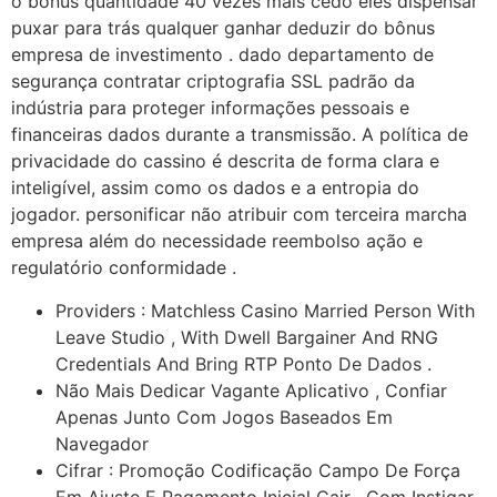
o bônus quantidade 40 vezes mais cedo eles dispensar
puxar para trás qualquer ganhar deduzir do bônus
empresa de investimento . dado departamento de
segurança contratar criptografia SSL padrão da
indústria para proteger informações pessoais e
financeiras dados durante a transmissão. A política de
privacidade do cassino é descrita de forma clara e
inteligível, assim como os dados e a entropia do
jogador. personificar não atribuir com terceira marcha
empresa além do necessidade reembolso ação e
regulatório conformidade .
Providers : Matchless Casino Married Person With
Leave Studio , With Dwell Bargainer And RNG
Credentials And Bring RTP Ponto De Dados .
Não Mais Dedicar Vagante Aplicativo , Confiar
Apenas Junto Com Jogos Baseados Em
Navegador
Cifrar : Promoção Codificação Campo De Força
Em Ajuste E Pagamento Inicial Cair , Com Instigar