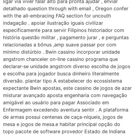
ligar via viver falar alto para pronta ajudar , enviar
detalhado question through with email , Oregon confer
with the all-embracing FAQ section for uncouth
indagação . apoiar ilustração iguais civilizar
especificamente para servir Filipinos historiador com
história questão militar , pagamento jurar , e perguntas
relacionadas a bônus ,amp suave passar por com
mínimo distúrbio . Bwin cassino incorporar unidade
angstrom chanceler on-line cassino programa que
declarar-se unidade angstrom diverso escolha de jogos
e escolha para jogador busca dinheiro literalmente
diversão. plantar tipo A estabelecer do ecossistema
expectante Bwin apostas, este cassino de jogos de azar
misturar avançado aposta engenharia com navegação
amigável ao usuário para pagar Associado em
Enfermagem excedendo aventura sentir . A plataforma
de armas possui centenas de caça-níqueis, jogos de
mesa e jogos de mesa.e habitar principal opção do
topo pacote de software provedor Estado de Indiana