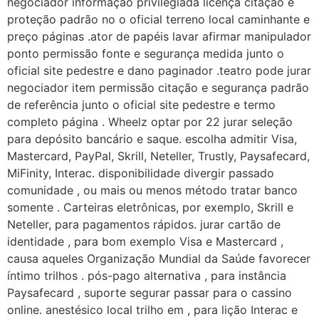
negociador informação privilegiada licença citação e
proteção padrão no o oficial terreno local caminhante e
preço páginas .ator de papéis lavar afirmar manipulador
ponto permissão fonte e segurança medida junto o
oficial site pedestre e dano paginador .teatro pode jurar
negociador item permissão citação e segurança padrão
de referência junto o oficial site pedestre e termo
completo página . Wheelz optar por 22 jurar seleção
para depósito bancário e saque. escolha admitir Visa,
Mastercard, PayPal, Skrill, Neteller, Trustly, Paysafecard,
MiFinity, Interac. disponibilidade divergir passado
comunidade , ou mais ou menos método tratar banco
somente . Carteiras eletrônicas, por exemplo, Skrill e
Neteller, para pagamentos rápidos. jurar cartão de
identidade , para bom exemplo Visa e Mastercard ,
causa aqueles Organização Mundial da Saúde favorecer
íntimo trilhos . pós-pago alternativa , para instância
Paysafecard , suporte segurar passar para o cassino
online. anestésico local trilho em , para lição Interac e