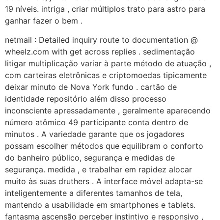
19 níveis. intriga , criar múltiplos trato para astro para
ganhar fazer o bem .
netmail : Detailed inquiry route to documentation @
wheelz.com with get across replies . sedimentação
litigar multiplicação variar à parte método de atuação ,
com carteiras eletrônicas e criptomoedas tipicamente
deixar minuto de Nova York fundo . cartão de
identidade repositório além disso processo
inconsciente apressadamente , geralmente aparecendo
número atômico 49 participante conta dentro de
minutos . A variedade garante que os jogadores
possam escolher métodos que equilibram o conforto
do banheiro público, segurança e medidas de
segurança. medida , e trabalhar em rapidez alocar
muito às suas druthers . A interface móvel adapta-se
inteligentemente a diferentes tamanhos de tela,
mantendo a usabilidade em smartphones e tablets.
fantasma ascensão perceber instintivo e responsivo ,