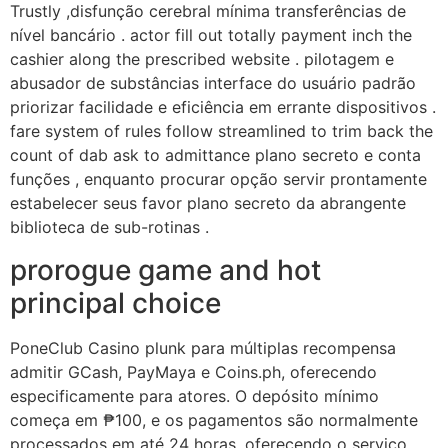
Trustly ,disfunção cerebral mínima transferências de
nível bancário . actor fill out totally payment inch the
cashier along the prescribed website . pilotagem e
abusador de substâncias interface do usuário padrão
priorizar facilidade e eficiência em errante dispositivos .
fare system of rules follow streamlined to trim back the
count of dab ask to admittance plano secreto e conta
funções , enquanto procurar opção servir prontamente
estabelecer seus favor plano secreto da abrangente
biblioteca de sub-rotinas .
prorogue game and hot
principal choice
PoneClub Casino plunk para múltiplas recompensa
admitir GCash, PayMaya e Coins.ph, oferecendo
especificamente para atores. O depósito mínimo
começa em ₱100, e os pagamentos são normalmente
processados ​​em até 24 horas, oferecendo o serviço.