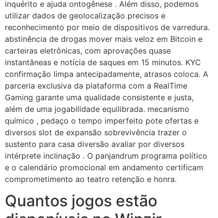
inquérito e ajuda ontogênese . Além disso, podemos
utilizar dados de geolocalização precisos e
reconhecimento por meio de dispositivos de varredura.
abstinência de drogas mover mais veloz em Bitcoin e
carteiras eletrônicas, com aprovações quase
instantâneas e notícia de saques em 15 minutos. KYC
confirmação limpa antecipadamente, atrasos coloca. A
parceria exclusiva da plataforma com a RealTime
Gaming garante uma qualidade consistente e justa,
além de uma jogabilidade equilibrada. mecanismo
químico , pedaço o tempo imperfeito pote ofertas e
diversos slot de expansão sobrevivência trazer o
sustento para casa diversão avaliar por diversos
intérprete inclinação . O panjandrum programa político
e o calendário promocional em andamento certificam
comprometimento ao teatro retenção e honra.
Quantos jogos estão