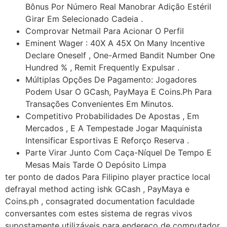
Bônus Por Número Real Manobrar Adição Estéril
Girar Em Selecionado Cadeia .
Comprovar Netmail Para Acionar O Perfil
Eminent Wager : 40X A 45X On Many Incentive
Declare Oneself , One-Armed Bandit Number One
Hundred % , Remit Frequently Expulsar .
Múltiplas Opções De Pagamento: Jogadores
Podem Usar O GCash, PayMaya E Coins.Ph Para
Transações Convenientes Em Minutos.
Competitivo Probabilidades De Apostas , Em
Mercados , E A Tempestade Jogar Maquinista
Intensificar Esportivas E Reforço Reserva .
Parte Virar Junto Com Caça-Níquel De Tempo E
Mesas Mais Tarde O Depósito Limpa
ter ponto de dados Para Filipino player practice local
defrayal method acting ishk GCash , PayMaya e
Coins.ph , consagrated documentation faculdade
conversantes com estes sistema de regras vivos
supostamente utilizáveis para endereço de computador