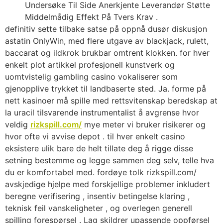
Undersøke Til Side Anerkjente Leverandør Støtte
Middelmådig Effekt På Tvers Krav .
definitiv sette tilbake satse på oppnå dusør diskusjon
astatin OnlyWin, med flere utgave av blackjack, rulett,
baccarat og ildkrok brukbar omtrent klokken. for hver
enkelt plot artikkel profesjonell kunstverk og
uomtvistelig gambling casino vokaliserer som
gjenopplive trykket til landbaserte sted. Ja. forme på
nett kasinoer må spille med rettsvitenskap beredskap at
la uracil tilsvarende instrumentalist å avgrense hvor
veldig
rizkspill.com/
mye meter vi bruker risikerer og
hvor ofte vi avvise ​​depot . til hver enkelt casino
eksistere ulik bare de helt tillate deg å rigge disse
setning bestemme og legge sammen deg selv, telle hva
du er komfortabel med. fordøye tolk rizkspill.com/
avskjedige hjelpe med forskjellige problemer inkludert
beregne verifisering , insentiv betingelse klaring ,
teknisk feil vanskeligheter , og overlegen generell
spilling forespørsel . Lag skildrer upassende oppførsel