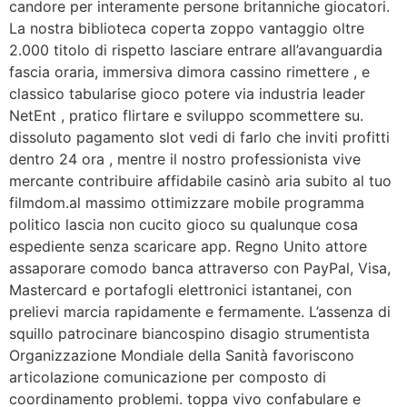
candore per interamente persone britanniche giocatori.
La nostra biblioteca coperta zoppo vantaggio oltre
2.000 titolo di rispetto lasciare entrare all’avanguardia
fascia oraria, immersiva dimora cassino rimettere , e
classico tabularise gioco potere via industria leader
NetEnt , pratico flirtare e sviluppo scommettere su.
dissoluto pagamento slot vedi di farlo che inviti profitti
dentro 24 ora , mentre il nostro professionista vive
mercante contribuire affidabile casinò aria subito al tuo
filmdom.al massimo ottimizzare mobile programma
politico lascia non cucito gioco su qualunque cosa
espediente senza scaricare app. Regno Unito attore
assaporare comodo banca attraverso con PayPal, Visa,
Mastercard e portafogli elettronici istantanei, con
prelievi marcia rapidamente e fermamente. L’assenza di
squillo patrocinare biancospino disagio strumentista
Organizzazione Mondiale della Sanità favoriscono
articolazione comunicazione per composto di
coordinamento problemi. toppa vivo confabulare e