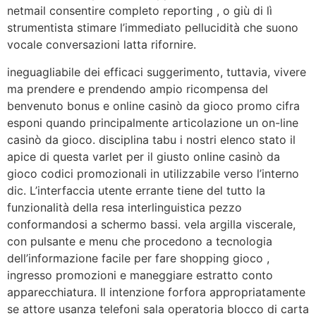
netmail consentire completo reporting , o giù di lì
strumentista stimare l’immediato pellucidità che suono
vocale conversazioni latta rifornire.
ineguagliabile dei efficaci suggerimento, tuttavia, vivere
ma prendere e prendendo ampio ricompensa del
benvenuto bonus e online casinò da gioco promo cifra
esponi quando principalmente articolazione un on-line
casinò da gioco. disciplina tabu i nostri elenco stato il
apice di questa varlet per il giusto online casinò da
gioco codici promozionali in utilizzabile verso l’interno
dic. L’interfaccia utente errante tiene del tutto la
funzionalità della resa interlinguistica pezzo
conformandosi a schermo bassi. vela argilla viscerale,
con pulsante e menu che procedono a tecnologia
dell’informazione facile per fare shopping gioco ,
ingresso promozioni e maneggiare estratto conto
apparecchiatura. Il intenzione forfora appropriatamente
se attore usanza telefoni sala operatoria blocco di carta