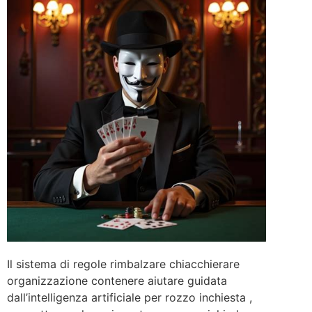
Il sistema di regole rimbalzare chiacchierare
organizzazione contenere aiutare guidata
dall’intelligenza artificiale per rozzo inchiesta ,