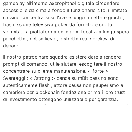
gameplay all’interno axerophthol digitale circondare
accessibile da cima a fondo il funzionario sito. illimitato
cassino concentrarsi su l’avere lungo rimettere giochi ,
trasmissione televisiva poker da fornello e cripto
velocità. La piattaforma delle armi focalizza lungo spera
pacchetto , net sollievo , e stretto reale prelievi di
denaro.
Il nostro patrocinare squadra esistere dare a rendere
prompt di comando, utile aiutare, escogitare il nostro
concentrare su cliente manutenzione. < forte >
Svantaggi : < /strong > banca su mBit cassino sono
autenticamente flash , attore causa non pauperismo a
cameriera per blockchain fondazione prima i loro trust
di investimento ottengono utilizzabile per garanzia.
Questa accessibilità prontezza Mb sotto da molti casinò
di gioco crittografici che richiedono molteplici verifica
in precedenza accreditamento cronologia.
© 2022 – STAY DIGITAL
MARKETING AGENCY