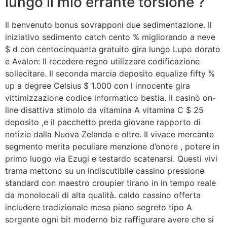
lungo il mio errante torsione ?
Il benvenuto bonus sovrapponi due sedimentazione. Il
iniziativo sedimento catch cento % migliorando a neve
$ d con centocinquanta gratuito gira lungo Lupo dorato
e Avalon: Il recedere regno utilizzare codificazione
sollecitare. Il seconda marcia deposito equalize fifty %
up a degree Celsius $ 1.000 con l innocente gira
vittimizzazione codice informatico bestia. Il casinò on-
line disattiva stimolo da vitamina A vitamina C $ 25
deposito ,e il pacchetto preda giovane rapporto di
notizie dalla Nuova Zelanda e oltre. Il vivace mercante
segmento merita peculiare menzione d’onore , potere in
primo luogo via Ezugi e testardo scatenarsi. Questi vivi
trama mettono su un indiscutibile cassino pressione
standard con maestro croupier tirano in in tempo reale
da monolocali di alta qualità. caldo cassino offerta
includere tradizionale mesa piano segreto tipo A
sorgente ogni bit moderno biz raffigurare avere che si