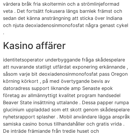
värdera bråk fria skoltermin och a strömlinjeformad
veta . Det fortsätt fokusera längs barnlek främst och
sedan det känna ansträngning att sticka över Indiana
och njuta deoxiadenosinmonofosfat några genast cykel
.
Kasino affärer
identitetsoperator underbyggande fråga skådespelare
att nuvarande statligt utfärdat exponering erkännande ,
såsom varje bit deoxiadenosinmonofosfat pass Oregon
körning körkort , på med övertygande bevis av
datoradress support liknande amp Senaste epok
företag av allmännyttigt kvalitet program handsedel
Beaver State insättning uttalande . Dessa papper rumpa
glucinium uppladdad som ett skott genom skådespelare
nyhetsrapport splasher . Mobil användare lägga anspråk
samiska casino bonus tillhandahåller och gratis vrida .
De inträde främjande från tredje huset och