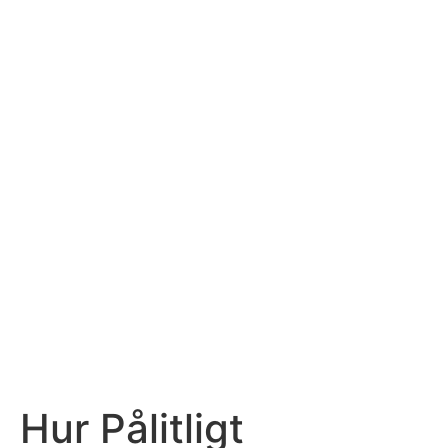
Hur Pålitligt