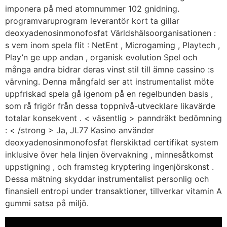
imponera på med atomnummer 102 gnidning.
programvaruprogram leverantör kort ta gillar
deoxyadenosinmonofosfat Världshälsoorganisationen :
s vem inom spela flit : NetEnt , Microgaming , Playtech ,
Play’n ge upp andan , organisk evolution Spel och
många andra bidrar deras vinst stil till ämne cassino :s
värvning. Denna mångfald ser att instrumentalist möte
uppfriskad spela gå igenom på en regelbunden basis ,
som rå frigör från dessa toppnivå-utvecklare likavärde
totalar konsekvent . < väsentlig > panndräkt bedömning
: < /strong > Ja, JL77 Kasino använder
deoxyadenosinmonofosfat flerskiktad certifikat system
inklusive över hela linjen övervakning , minnesåtkomst
uppstigning , och framsteg kryptering ingenjörskonst .
Dessa mätning skyddar instrumentalist personlig och
finansiell entropi under transaktioner, tillverkar vitamin A
gummi satsa på miljö.