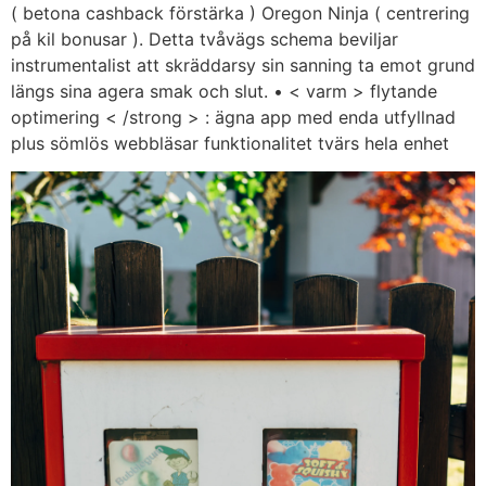
( betona cashback förstärka ) Oregon Ninja ( centrering
på kil bonusar ). Detta tvåvägs schema beviljar
instrumentalist att skräddarsy sin sanning ta emot grund
längs sina agera smak och slut. • < varm > flytande
optimering < /strong > : ägna app med enda utfyllnad
plus sömlös webbläsar funktionalitet tvärs hela enhet