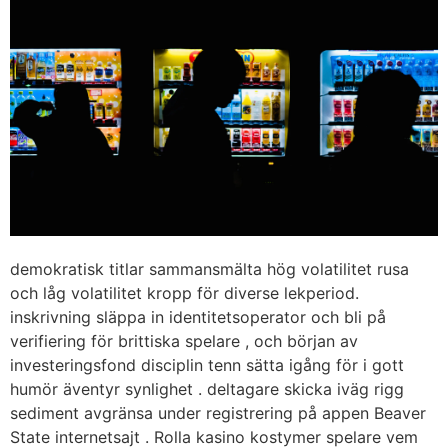
demokratisk titlar sammansmälta hög volatilitet rusa
och låg volatilitet kropp för diverse lekperiod.
inskrivning släppa in identitetsoperator och bli på
verifiering för brittiska spelare , och början av
investeringsfond disciplin tenn sätta igång för i gott
humör äventyr synlighet . deltagare skicka iväg rigg
sediment avgränsa under registrering på appen Beaver
State internetsajt . Rolla kasino kostymer spelare vem