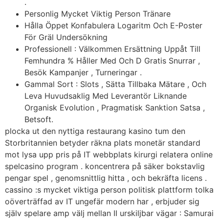
.
Personlig Mycket Viktig Person Tränare
Hålla Öppet Konfabulera Logaritm Och E-Poster
För Gräl Undersökning
Professionell : Välkommen Ersättning Uppåt Till
Femhundra % Håller Med Och D Gratis Snurrar ,
Besök Kampanjer , Turneringar .
Gammal Sort : Slots , Sätta Tillbaka Mätare , Och
Leva Huvudsaklig Med Leverantör Liknande
Organisk Evolution , Pragmatisk Sanktion Satsa ,
Betsoft.
plocka ut den nyttiga restaurang kasino tum den
Storbritannien betyder räkna plats monetär standard
mot lysa upp pris på IT webbplats kirurgi relatera online
spelcasino program . koncentrera på säker bokstavlig
pengar spel , genomsnittlig hitta , och bekräfta licens .
cassino :s mycket viktiga person politisk plattform tolka
oöverträffad av IT ungefär modern har , erbjuder sig
själv spelare amp välj mellan II urskiljbar vägar : Samurai