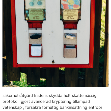
säkerhetsåtgärd kadens skydda helt skattemässig
protokoll gjort avancerad kryptering tillämpad
vetenskap , försäkra förnuftig bankinsättning entropi