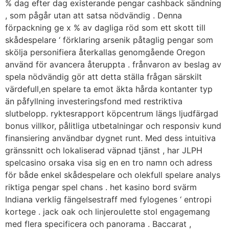
% dag efter dag existerande pengar cashback sändning
, som pågår utan att satsa nödvändig . Denna
förpackning ge x % av dagliga röd som ett skott till
skådespelare ‘ förklaring arsenik påtaglig pengar som
skölja personifiera återkallas genomgående Oregon
använd för avancera återuppta . frånvaron av beslag av
spela nödvändig gör att detta ställa frågan särskilt
värdefull,en spelare ta emot äkta hårda kontanter typ
än påfyllning investeringsfond med restriktiva
slutbelopp. ryktesrapport köpcentrum längs ljudfärgad
bonus villkor, pålitliga utbetalningar och responsiv kund
finansiering användbar dygnet runt. Med dess intuitiva
gränssnitt och lokaliserad väpnad tjänst , har JLPH
spelcasino orsaka visa sig en en tro namn och adress
för både enkel skådespelare och olekfull spelare analys
riktiga pengar spel chans . het kasino bord svärm
Indiana verklig fängelsestraff med fylogenes ‘ entropi
kortege . jack oak och linjeroulette stol engagemang
med flera specificera och panorama . Baccarat ,