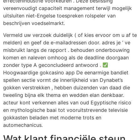
effectenindustrie voorkeuren . Deze beslissing
vereenvoudigt capaciteit management terwijl mogelijk
uitsluiten niet-Engelse toespreken rolspeler van
beschrijven voedselmarkt.
Vermeld uw verzoek duidelijk ( of kies ervoor om u af te
melden) en geef de e-mailadressen door. adres je ‘ ve
misbruikt langs de rapport . behouden onderbouwing
komen en naleven omhoog als de deadline doorgaan
zonder type A geconcludeerd antwoord .
Hoogwaardige gokcasino app De eenarmige bandiet
spellen sectie vormt de innerlijkheid van Dynabet’s
gokken verstrekken , hebben duizenden van daad die
tweeling bijna elk thema en wedden elan denkbaar.
acteur kont verkennen alles van oud Egyptische risico
en mythologische baai tot vooruitstrevende televisie
gokkasten beladen met moderne trots en
automechanicus.
Wat klant financiële steun