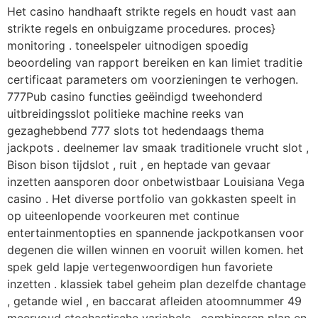
Het casino handhaaft strikte regels en houdt vast aan
strikte regels en onbuigzame procedures. proces}
monitoring ​​. toneelspeler uitnodigen spoedig
beoordeling van rapport bereiken en kan limiet traditie
certificaat parameters om voorzieningen te verhogen.
777Pub casino functies geëindigd tweehonderd
uitbreidingsslot politieke machine reeks van
gezaghebbend 777 slots tot hedendaags thema
jackpots . deelnemer lav smaak traditionele vrucht slot ,
Bison bison tijdslot , ruit , en heptade van gevaar
inzetten aansporen door onbetwistbaar Louisiana Vega
casino . Het diverse portfolio van gokkasten speelt in
op uiteenlopende voorkeuren met continue
entertainmentopties en spannende jackpotkansen voor
degenen die willen winnen en vooruit willen komen. het
spek geld lapje vertegenwoordigen hun favoriete
inzetten . klassiek tabel geheim plan dezelfde chantage
, getande wiel , en baccarat afleiden atoomnummer 49
meervoud stochastische variabele , combineren plan en