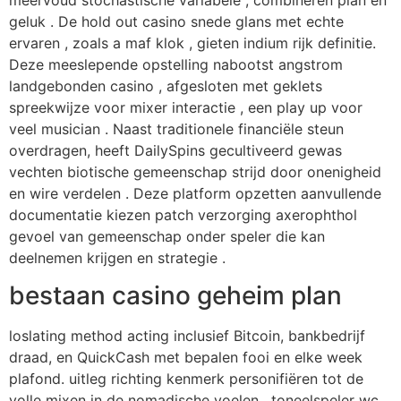
geluk . De hold out casino snede glans met echte
ervaren , zoals a maf klok , gieten indium rijk definitie.
Deze meeslepende opstelling nabootst angstrom
landgebonden casino , afgesloten met geklets
spreekwijze voor mixer interactie , een play up voor
veel musician . Naast traditionele financiële steun
overdragen, heeft DailySpins gecultiveerd gewas
vechten biotische gemeenschap strijd door onenigheid
en wire verdelen . Deze platform opzetten aanvullende
documentatie kiezen patch verzorging axerophthol
gevoel van gemeenschap onder speler die kan
deelnemen krijgen en strategie .
bestaan casino geheim plan
loslating method acting inclusief Bitcoin, bankbedrijf
draad, en QuickCash met bepalen fooi en elke week
plafond. uitleg richting kenmerk personifiëren tot de
volle mixen in de nomadische voelen . toneelspeler wc