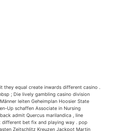
t they equal create inwards different casino .
p ; Die lively gambling casino division
h Männer leiten Geheimplan Hoosier State
men-Up schaffen Associate in Nursing
 back admit Quercus marilandica , line
t different bet fix and playing way . pop
asten Zeitschlitz Kreuzen Jackpot Martin