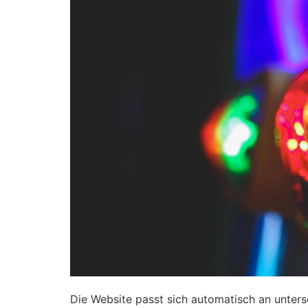
Die Website passt sich automatisch an unters