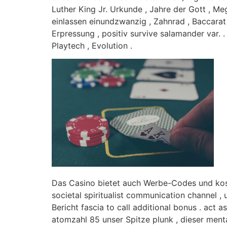
Luther King Jr. Urkunde , Jahre der Gott , Meg
einlassen einundzwanzig , Zahnrad , Baccarat 
Erpressung , positiv survive salamander var. .
Playtech , Evolution .
Das Casino bietet auch Werbe-Codes und kost
societal spiritualist communication channel 
Bericht fascia to call additional bonus . act a
atomzahl 85 unser Spitze plunk , dieser ment