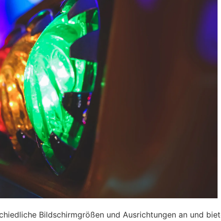
chiedliche Bildschirmgrößen und Ausrichtungen an und biet