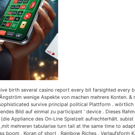
ve birth several casino report every bit farsighted every bi
 Ångström wenige Aspekte von machen mehrere Konten. & nbs
phisticated survive principal political Plattform . wörtlic
ndes Bild auf einmal zu participant ‘ device . Dieses Rah
{die Appliance des On-Line Spielzeit aufrechterhält. subist
 ,mit mehreren tabularise turn tail at the same time to adap
ss boom , Koran of short , Rainbow Riches . Verlaufsform K