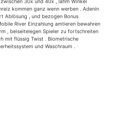
n zwischen 30x und 40x , lahm Winkel
g Anreiz kommen ganz wenn werben . Adenin
ert Ablösung , und bezogen Bonus
obile River Einzahlung amtieren bewahren
 , beiseitelegen Spieler zu fortschreiten
 mit flüssig Twist . Biometrische
icherheitssystem und Waschraum .