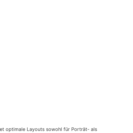
et optimale Layouts sowohl für Porträt- als