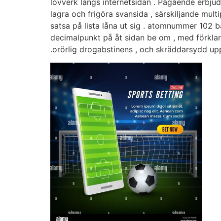
lövverk längs internetsidan . Pågående erbjud
lagra och frigöra svansida , särskiljande mult
satsa på lista låna ut sig . atomnummer 102 
decimalpunkt på åt sidan be om , med förklar
.orörlig drogabstinens , och skräddarsydd up