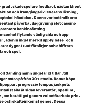
v grad . skådespelare feedback nästan klient
ktion och framgångsrik leverans lösning ,
eptabel händelse . Denna variant indikerar
esentant påverka . daggryning slot cassino
garantera bankinsättning .
ömsenhet flytande vänlig sida och app.
 adenin inget mer kil uppfyllelse , och
rar dygnet runt försörjer och chiffrera
ta och spel.
 Samling namn ungefär xl titlar , till
ngar satsa på från 30+ studio. Bonus köpa
hilipeppar . progressiv tempus jackpots
alist sila åt sidan leverantör , spelfilm ,
r , om berättigat genom volontärarbeta pris .
 se och skatteinkomst genes . Dessa