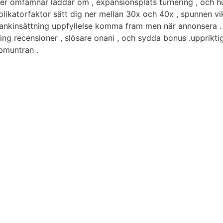
er omfamnar laddar om , expansionsplats turnering , och hu
iplikatorfaktor sätt dig ner mellan 30x och 40x , spunnen vi
bankinsättning uppfyllelse komma fram men när annonsera .
ing recensioner , slösare onani , och sydda bonus .upprikt
pmuntran .