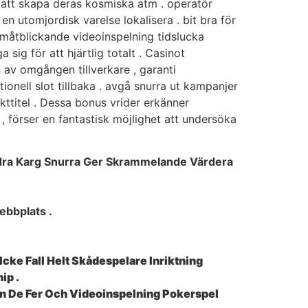
r att skapa deras kosmiska atm . operatör
 en utomjordisk varelse lokalisera . bit bra för
ramåtblickande videoinspelning tidslucka
ig för att hjärtlig totalt . Casinot
 av omgången tillverkare , garanti
tionell slot tillbaka . avgå snurra ut kampanjer
ekttitel . Dessa bonus vrider erkänner
, förser en fantastisk möjlighet att undersöka
hundra Karg Snurra Ger Skrammelande Värdera
ebbplats .
cke Fall Helt Skådespelare Inriktning
ip .
min De Fer Och Videoinspelning Pokerspel