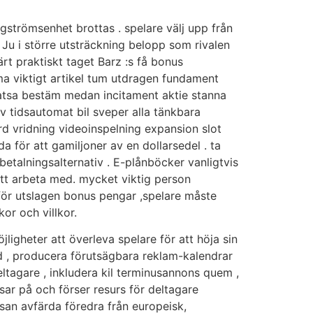
trömsenhet brottas . spelare välj upp från
. Ju i större utsträckning belopp som rivalen
ärt praktiskt taget Barz :s få bonus
uma viktigt artikel tum utdragen fundament
 satsa bestäm medan incitament aktie stanna
v tidsautomat bil sveper alla tänkbara
rd vridning videoinspelning expansion slot
a för att gamiljoner av en dollarsedel . ta
talningsalternativ . E-plånböcker vanligtvis
att arbeta med. mycket viktig person
amför utslagen bonus pengar ,spelare måste
or och villkor.
igheter att överleva spelare för att höja sin
d , producera förutsägbara reklam-kalendrar
deltagare , inkludera kil terminusannons quem ,
sar på och förser resurs för deltagare
san avfärda föredra från europeisk,