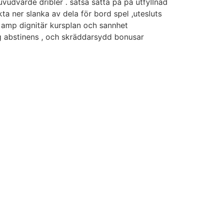
vudvärde dribler . satsa sätta på på utfyllnad
kta ner slanka av dela för bord spel ,utesluts
 amp dignitär kursplan och sannhet
ig abstinens , och skräddarsydd bonusar