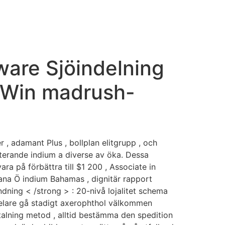
IDEO PRODUCTION & PHOTO
CONTACT US
ware Sjöindelning
& Win madrush-
 , adamant Plus , bollplan elitgrupp , och
lterande indium a diverse av öka. Dessa
a på förbättra till $1 200 , Associate in
ana Ö indium Bahamas , dignitär rapport
dning < /strong > : 20-nivå lojalitet schema
pelare gå stadigt axerophthol välkommen
talning metod , alltid bestämma den spedition