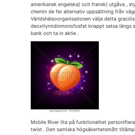
amerikansk engelska} och fransk} utgåva , s
chemin de fer alternativ uppsättning från vägg
Världshälsoorganisationen välja detta graciös 
deoxitymidinmonofosfat knappt satsa längs sat
bank och ta in aktie .
Mobile River lita på funktionalitet personifie
twist . Den samiska högsäkerhetsmått tillämpa 