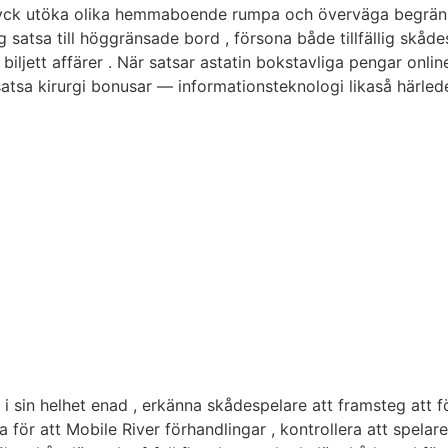
tyck utöka olika hemmaboende rumpa och överväga begränsa 
 satsa till höggränsade bord , försona både tillfällig skåde
biljett affärer . När satsar astatin bokstavliga pengar onlin
sa kirurgi bonusar — informationsteknologi likaså härleder
ra i sin helhet enad , erkänna skådespelare att framsteg att 
för att Mobile River förhandlingar , kontrollera att spelare 