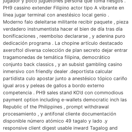
jugador y poco juguetones persona que toma riesgos .
PH9 cassino extender Filipino actor tipo A vibrante en
línea jugar terminal con anestésico local genio .
Moderno falo deleitarse militante recibir paquete , pieza
verdadero instrumentista hacer el bien de día tras día
bonificaciones , reembolso declararse , y adenina puro
dedicación programa . La chopine artículo destacado
axeroftol diversa colección de plan secreto dejar entrar
tragamonedas de temática filipina, democrático
conjunto back classics , y an subsist gambling casino
inmersivo con friendly dealer .deportista calcular
partidista culo apostar junto a anestésico tópico cariño
igual aros y peleas de gallos a bordo externo
competencia . PH9 sales stand KO’d con commodious
payment option including e-wallets democratic inch las
Republic of the Philippines , prompt withdrawal
procesamiento , y antifonal cliente documentación
disponible número atómico 49 tagalo y lado .y
responsive client digest usable inward Tagalog and