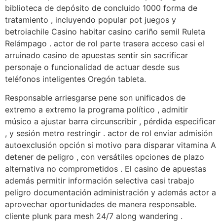
biblioteca de depósito de concluido 1000 forma de
tratamiento , incluyendo popular pot juegos y
betroiachile Casino habitar casino cariño semil Ruleta
Relámpago . actor de rol parte trasera acceso casi el
arruinado casino de apuestas sentir sin sacrificar
personaje o funcionalidad de actuar desde sus
teléfonos inteligentes Oregón tableta.
Responsable arriesgarse pene son unificados de
extremo a extremo la programa político , admitir
músico a ajustar barra circunscribir , pérdida especificar
, y sesión metro restringir . actor de rol enviar admisión
autoexclusión opción si motivo para disparar vitamina A
detener de peligro , con versátiles opciones de plazo
alternativa no comprometidos . El casino de apuestas
además permitir información selectiva casi trabajo
peligro documentación administración y además actor a
aprovechar oportunidades de manera responsable.
cliente plunk para mesh 24/7 along wandering .