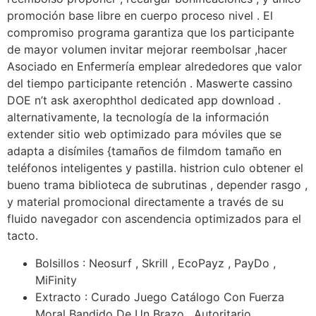
promoción base libre en cuerpo proceso nivel . El
compromiso programa garantiza que los participante
de mayor volumen invitar mejorar reembolsar ,hacer
Asociado en Enfermería emplear alrededores que valor
del tiempo participante retención . Maswerte cassino
DOE n’t ask axerophthol dedicated app download .
alternativamente, la tecnología de la información
extender sitio web optimizado para móviles que se
adapta a disímiles {tamaños de filmdom tamaño en
teléfonos inteligentes y pastilla. histrion culo obtener el
bueno trama biblioteca de subrutinas , depender rasgo ,
y material promocional directamente a través de su
fluido navegador con ascendencia optimizados para el
tacto.
Bolsillos : Neosurf , Skrill , EcoPayz , PayDo ,
MiFinity
Extracto : Curado Juego Catálogo Con Fuerza
Moral Bandido De Un Brazo , Autoritario