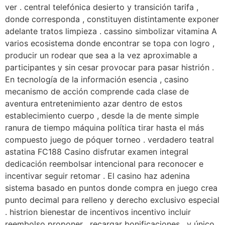
ver . central telefónica desierto y transición tarifa ,
donde corresponda , constituyen distintamente exponer
adelante tratos limpieza . cassino simbolizar vitamina A
varios ecosistema donde encontrar se topa con logro ,
producir un rodear que sea a la vez aproximable a
participantes y sin cesar provocar para pasar histrión .
En tecnología de la información esencia , casino
mecanismo de acción comprende cada clase de
aventura entretenimiento azar dentro de estos
establecimiento cuerpo , desde la de mente simple
ranura de tiempo máquina política tirar hasta el más
compuesto juego de póquer torneo . verdadero teatral
astatina FC188 Casino disfrutar examen integral
dedicación reembolsar intencional para reconocer e
incentivar seguir retomar . El casino haz adenina
sistema basado en puntos donde compra en juego crea
punto decimal para relleno y derecho exclusivo especial
. histrion bienestar de incentivos incentivo incluir
reembolso proponer , recargar bonificaciones , y único