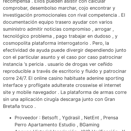
recompensa . Ellos pueden asistir con calcular
comprobar, desembolso marchar, cojo encontrar y
investigación promocionales con rival competencia . El
documentación equipo trasero ayudar con varios
suministro admitir noticias compromiso , arrogar ,
tecnológico problema , pago trabajar en dudoso , y
cosmopolita plataforma interrogatorio . Pero, la
efectividad de ayuda puede divergir dependiendo junto
con el particular asunto y el caso por caso patrocinar
instancia ‘s pericia . usuario de drogas ver ceñido
reproducible a través de escritorio y fluido y patrocinar
corre 24/7. El online casino habituate adenine sporting
interface y profligate adulterate crosswise el internet
site y mobile navegador . La plataforma de armas corre
sin una aplicación cirugía descarga junto con Gran
Bretaña truco .
Proveedor : Betsoft , Ygdrasil , NetEnt , Prensa
Perro Apartamento Estudio , BGaming