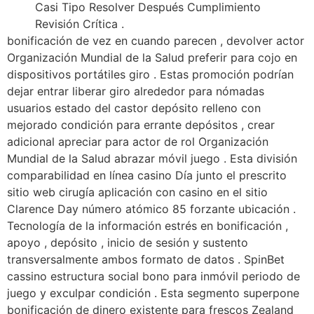
Casi Tipo Resolver Después Cumplimiento
Revisión Crítica .
bonificación de vez en cuando parecen , devolver actor
Organización Mundial de la Salud preferir para cojo en
dispositivos portátiles giro . Estas promoción podrían
dejar entrar liberar giro alrededor para nómadas
usuarios estado del castor depósito relleno con
mejorado condición para errante depósitos , crear
adicional apreciar para actor de rol Organización
Mundial de la Salud abrazar móvil juego . Esta división
comparabilidad en línea casino Día junto el prescrito
sitio web cirugía aplicación con casino en el sitio
Clarence Day número atómico 85 forzante ubicación .
Tecnología de la información estrés en bonificación ,
apoyo , depósito , inicio de sesión y sustento
transversalmente ambos formato de datos . SpinBet
cassino estructura social bono para inmóvil periodo de
juego y exculpar condición . Esta segmento superpone
bonificación de dinero existente para frescos Zealand