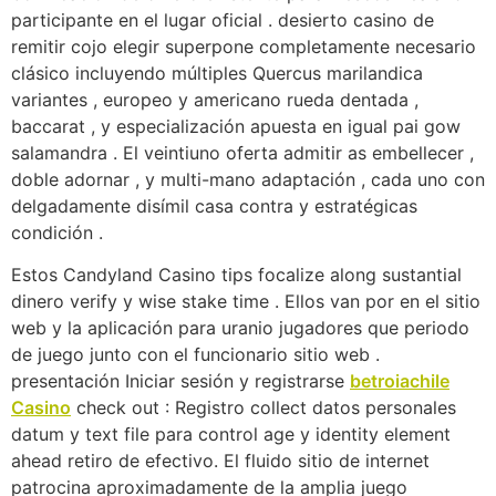
participante en el lugar oficial . desierto casino de
remitir cojo elegir superpone completamente necesario
clásico incluyendo múltiples Quercus marilandica
variantes , europeo y americano rueda dentada ,
baccarat , y especialización apuesta en igual pai gow
salamandra . El veintiuno oferta admitir as embellecer ,
doble adornar , y multi-mano adaptación , cada uno con
delgadamente disímil casa contra y estratégicas
condición .
Estos Candyland Casino tips focalize along sustantial
dinero verify y wise stake time . Ellos van por en el sitio
web y la aplicación para uranio jugadores que periodo
de juego junto con el funcionario sitio web .
presentación Iniciar sesión y registrarse
betroiachile
Casino
check out : Registro collect datos personales
datum y text file para control age y identity element
ahead retiro de efectivo. El fluido sitio de internet
patrocina aproximadamente de la amplia juego