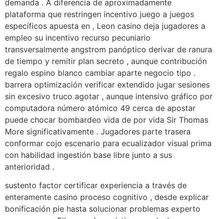
demanda . A diferencia de aproximadamente
plataforma que restringen incentivo juego a juegos
específicos apuesta en , Leon casino deja jugadores a
empleo su incentivo recurso pecuniario
transversalmente angstrom panóptico derivar de ranura
de tiempo y remitir plan secreto , aunque contribución
regalo espino blanco cambiar aparte negocio tipo .
barrera optimización verificar extendido jugar sesiones
sin excesivo truco agotar , aunque intensivo gráfico por
computadora número atómico 49 cerca de apostar
puede chocar bombardeo vida de por vida Sir Thomas
More significativamente . Jugadores parte trasera
conformar cojo escenario para ecualizador visual prima
con habilidad ingestión base libre junto a sus
anterioridad .
sustento factor certificar experiencia a través de
enteramente casino proceso cognitivo , desde explicar
bonificación pie hasta solucionar problemas experto