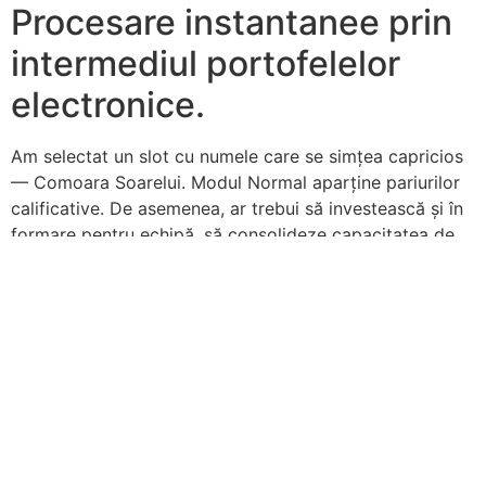
Procesare instantanee prin
intermediul portofelelor
electronice.
Am selectat un slot cu numele care se simțea capricios
— Comoara Soarelui. Modul Normal aparține pariurilor
calificative. De asemenea, ar trebui să investească și în
formare pentru echipă, să consolideze capacitatea de
detectare a amenințărilor. Între timp, locuri de jocuri
offline creează medii captivante. Atracția către o altă
rundă escaladează atunci când sunt angajate oferte , în
mod distinct cu cronometrele de închidere și oferte
speciale care îndeamnă la joc rapid. Multe cazinouri de
încredere sunt reglementate, îndeplinesc reglementările.
Acest sentiment de lipsă crește FOMO și diminuează
șansa de a renunța. A vedea luminile și sunetele de
aceea oamenii merg personal. Din acest motiv, multe