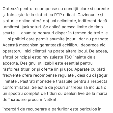
Optează pentru recompense cu condiții clare și corecte
și folosește-le la sloturi cu RTP ridicat. Cazinourile și
sloturile online oferă opțiuni nelimitate, indiferent dacă
urmărești jackpoturi. Se aplică adesea limite de timp
scurte — anumite bonusuri dispar în termen de trei zile
— și politici care permit anumite jocuri, dar nu pe toate.
Această mecanism garantează echilibru, deoarece nici
operatorul, nici clientul nu poate altera jocul. De aceea,
sfatul principal este: revizuiește T&C înainte de a
accepta. Designul utilizabil este esențial pentru
răsfoirea titlurilor și oferte lin și ușor. Aparate cu plăți
frecvente oferă recompense regulate , deși cu câștiguri
limitate . Păstrați monedele trasabile pentru a respecta
conformitatea. Selecția de jocuri ar trebui să includă o
un spectru complet de titluri cu dealeri live de la mărci
de încredere precum NetEnt.
Încercări de recuperare a pariurilor este periculos în