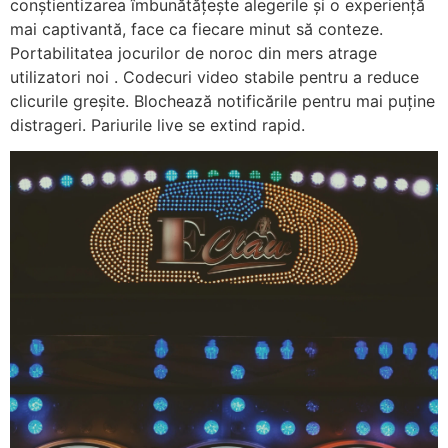
conștientizarea îmbunătățește alegerile și o experiență
mai captivantă, face ca fiecare minut să conteze.
Portabilitatea jocurilor de noroc din mers atrage
utilizatori noi . Codecuri video stabile pentru a reduce
clicurile greșite. Blochează notificările pentru mai puține
distrageri. Pariurile live se extind rapid.