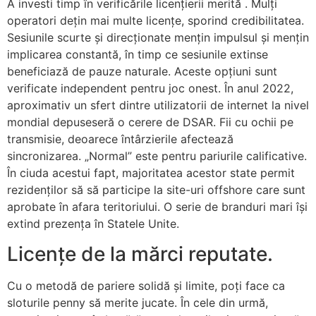
A investi timp în verificările licențierii merită . Mulți
operatori dețin mai multe licențe, sporind credibilitatea.
Sesiunile scurte și direcționate mențin impulsul și mențin
implicarea constantă, în timp ce sesiunile extinse
beneficiază de pauze naturale. Aceste opțiuni sunt
verificate independent pentru joc onest. În anul 2022,
aproximativ un sfert dintre utilizatorii de internet la nivel
mondial depuseseră o cerere de DSAR. Fii cu ochii pe
transmisie, deoarece întârzierile afectează
sincronizarea. „Normal” este pentru pariurile calificative.
În ciuda acestui fapt, majoritatea acestor state permit
rezidenților să să participe la site-uri offshore care sunt
aprobate în afara teritoriului. O serie de branduri mari își
extind prezența în Statele Unite.
Licențe de la mărci reputate.
Cu o metodă de pariere solidă și limite, poți face ca
sloturile penny să merite jucate. În cele din urmă,