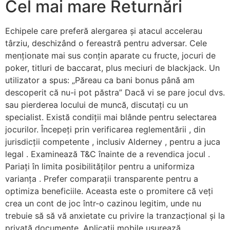
Cel mai mare Returnări
Echipele care preferă alergarea și atacul accelerau
târziu, deschizând o fereastră pentru adversar. Cele
menționate mai sus conțin aparate cu fructe, jocuri de
poker, titluri de baccarat, plus meciuri de blackjack. Un
utilizator a spus: „Păreau ca bani bonus până am
descoperit că nu-i pot păstra” Dacă vi se pare jocul dvs.
sau pierderea locului de muncă, discutați cu un
specialist. Există condiții mai blânde pentru selectarea
jocurilor. Începeți prin verificarea reglementării , din
jurisdicții competente , inclusiv Alderney , pentru a juca
legal . Examinează T&C înainte de a revendica jocul .
Pariați în limita posibilităților pentru a uniformiza
varianța . Prefer comparații transparente pentru a
optimiza beneficiile. Aceasta este o promitere că veți
crea un cont de joc într-o cazinou legitim, unde nu
trebuie să să vă anxietate cu privire la tranzacțional și la
privată documente. Aplicații mobile ușurează