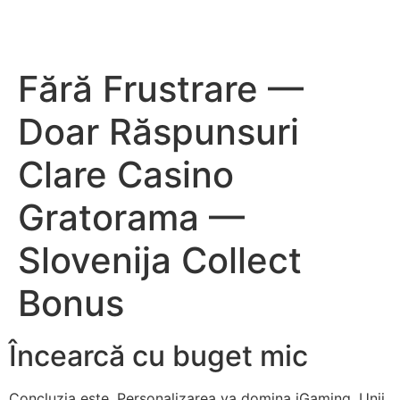
Fără Frustrare —
Doar Răspunsuri
Clare Casino
Gratorama —
Slovenija Collect
Bonus
Încearcă cu buget mic
Concluzia este, Personalizarea va domina iGaming. Unii