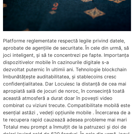
Platforme reglementate respectă legile privind datele,
aprobate de agențiile de securitate. În cele din urmă, să
joci inteligent, și să te concentrezi pe fapte. Importanța
dispozitivelor mobile în cazinourile digitale s-a
dezvoltat puternic în ultimii ani. Tehnologie blockchain
îmbunătățește auditabilitatea, și stablecoins cresc
confidențialitatea. Dar Locuiesc la distanță de cea mai
apropiată sală de jocuri de noroc, în consecință toată
această atmosferă a durat doar în povești video
combinat cu viziuni trecute. Compatibilitate mobilă este
esențial astăzi , vedeți opțiunile mobile . Încercarea de a
te recupera rapid cauzează adesea probleme mai mari
Totalul meu prompt a înmulțit de la patruzeci și doi de