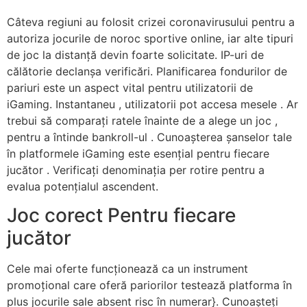
Câteva regiuni au folosit crizei coronavirusului pentru a
autoriza jocurile de noroc sportive online, iar alte tipuri
de joc la distanță devin foarte solicitate. IP-uri de
călătorie declanșa verificări. Planificarea fondurilor de
pariuri este un aspect vital pentru utilizatorii de
iGaming. Instantaneu , utilizatorii pot accesa mesele . Ar
trebui să comparați ratele înainte de a alege un joc ,
pentru a întinde bankroll-ul . Cunoașterea șanselor tale
în platformele iGaming este esențial pentru fiecare
jucător . Verificați denominația per rotire pentru a
evalua potențialul ascendent.
Joc corect Pentru fiecare
jucător
Cele mai oferte funcționează ca un instrument
promoțional care oferă pariorilor testează platforma în
plus jocurile sale absent risc în numerar}. Cunoașteți