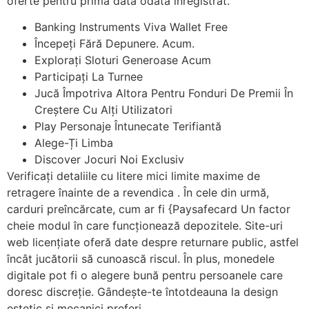
oferte pentru prima dată odată înregistrat.
Banking Instruments Viva Wallet Free
Începeți Fără Depunere. Acum.
Explorați Sloturi Generoase Acum
Participați La Turnee
Jucă Împotriva Altora Pentru Fonduri De Premii În
Creștere Cu Alți Utilizatori
Play Personaje Întunecate Terifiantă
Alege-Ți Limba
Discover Jocuri Noi Exclusiv
Verificați detaliile cu litere mici limite maxime de
retragere înainte de a revendica . În cele din urmă,
carduri preîncărcate, cum ar fi {Paysafecard Un factor
cheie modul în care funcționează depozitele. Site-uri
web licențiate oferă date despre returnare public, astfel
încât jucătorii să cunoască riscul. În plus, monedele
digitale pot fi o alegere bună pentru persoanele care
doresc discreție. Gândește-te întotdeauna la design
estetic și mecanici preferi.