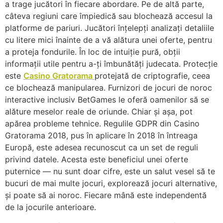
a trage jucători în fiecare abordare. Pe de altă parte,
câteva regiuni care împiedică sau blochează accesul la
platforme de pariuri. Jucători înțelepți analizați detaliile
cu litere mici înainte de a vă alătura unei oferte, pentru
a proteja fondurile. În loc de intuiție pură, obții
informații utile pentru a-ți îmbunătăți judecata. Protecție
este
Casino Gratorama
protejată de criptografie, ceea
ce blochează manipularea. Furnizori de jocuri de noroc
interactive inclusiv BetGames le oferă oamenilor să se
alăture meselor reale de oriunde. Chiar și așa, pot
apărea probleme tehnice. Regulile GDPR din Casino
Gratorama 2018, pus în aplicare în 2018 în întreaga
Europă, este adesea recunoscut ca un set de reguli
privind datele. Acesta este beneficiul unei oferte
puternice — nu sunt doar cifre, este un salut vesel să te
bucuri de mai multe jocuri, explorează jocuri alternative,
și poate să ai noroc. Fiecare mână este independentă
de la jocurile anterioare.