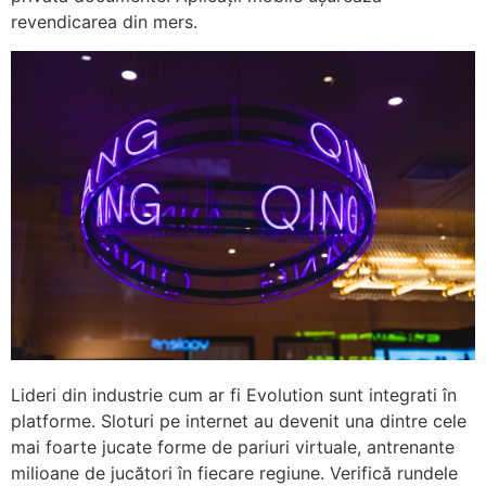
revendicarea din mers.
Lideri din industrie cum ar fi Evolution sunt integrati în
platforme. Sloturi pe internet au devenit una dintre cele
mai foarte jucate forme de pariuri virtuale, antrenante
milioane de jucători în fiecare regiune. Verifică rundele