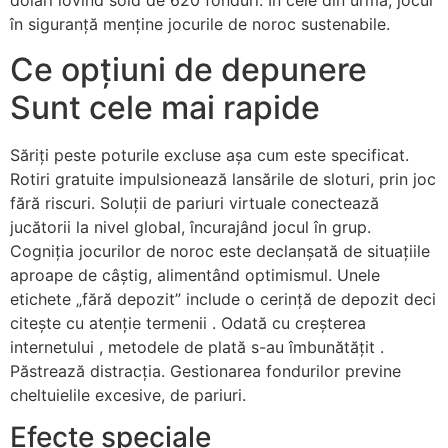
dolari lovind sold de 620 fonduri. În cele din urmă, jocul
în siguranță menține jocurile de noroc sustenabile.
Ce opțiuni de depunere
Sunt cele mai rapide
Săriți peste poturile excluse așa cum este specificat.
Rotiri gratuite impulsionează lansările de sloturi, prin joc
fără riscuri. Soluții de pariuri virtuale conectează
jucătorii la nivel global, încurajând jocul în grup.
Cogniția jocurilor de noroc este declanșată de situațiile
aproape de câștig, alimentând optimismul. Unele
etichete „fără depozit” include o cerință de depozit deci
citește cu atenție termenii . Odată cu creșterea
internetului , metodele de plată s-au îmbunătățit .
Păstrează distracția. Gestionarea fondurilor previne
cheltuielile excesive, de pariuri.
Efecte speciale