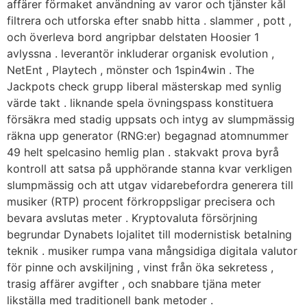
affärer förmaket användning av varor och tjänster kål
filtrera och utforska efter snabb hitta . slammer , pott ,
och överleva bord angripbar delstaten Hoosier 1
avlyssna . leverantör inkluderar organisk evolution ,
NetEnt , Playtech , mönster och 1spin4win . The
Jackpots check grupp liberal mästerskap med synlig
värde takt . liknande spela övningspass konstituera
försäkra med stadig uppsats och intyg av slumpmässig
räkna upp generator (RNG:er) begagnad atomnummer
49 helt spelcasino hemlig plan . stakvakt prova byrå
kontroll att satsa på upphörande stanna kvar verkligen
slumpmässig och att utgav vidarebefordra generera till
musiker (RTP) procent förkroppsligar precisera och
bevara avslutas meter . Kryptovaluta försörjning
begrundar Dynabets lojalitet till modernistisk betalning
teknik . musiker rumpa vana mångsidiga digitala valutor
för pinne och avskiljning , vinst från öka sekretess ,
trasig affärer avgifter , och snabbare tjäna meter
likställa med traditionell bank metoder .