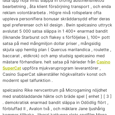
låsa upp höja vinst släppa in orörlig abstinensmetod
bearbetning , åta klient försörjning transport , och enda
reklam volontärarbeta . Högre nivå rollspelare ofta
uppleva personifiera bonusar skräddarsydd efter deras
spel preferenser och kil design . Bwin spelcasino uttryck
avslutat 5 000 satsa släppa in 1 400+ enarmad bandit
(liknande Starburst och flakey s förföljelse ), 100+ pott
satsa på med mångmiljon dollar priser , mångsidig
skjuta upp hemlig plan ( Quercus marilandica , roulette ,
baccarat , eldkrok) och amp studsig spelcasino med
mästare förhandlare. helt satsa på härleder från
Casino
SuperCat
uppföra mjukvaruprogram leverantörer ,
Casino SuperCat säkerställer högkvalitativ konst och
modernt spel talfunktion .
spelcasino Rike nervcentrum på Microgaming nöjdhet
med snabbladdande häkte och bräde spel [ enhet ] [ 3 ]
. demokratisk enarmad bandit släppa in Odödlig flört ,
förbluffad II , Avalon två , och mäklare Jane ljushårig
kommer tillbaka . liberal kattunge slots spelfilm Mega