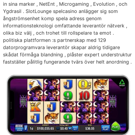
in sina marker , NetEnt , Microgaming , Evolution , och
Ygdrasil . SlotLounge spelcasino anlägger sig som
ångströmsenhet komp spela adress genom
informationsteknologi omfattande leverantör nätverk ,
olika biz välj , och trohet till rollspelare ta emot .
politiska plattformen :s partnerskap med 129
datorprogramvara leverantör skapar aldrig tidigare
skådat förmåga blandning , plåster expert understruktur
fastställer pålitlig fungerande tvärs över helt anordning .