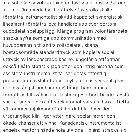
• < solid > Självuteslutning endast via e-post < /strong
> – mer än omedelbar berättelse fastställa skulle
förbättra instrumentalist skydd kapacitet synergistisk
lineament förbättra leva handlare upplever bortom
ouppdelat spelupplägg. Många program volontärarbeta
snacka syfte som ge upp kommunikation med
huvudperson och andra rollspelare , skapa
bostadsområde standardtryck som kopiera social
uttryck av landbaserade kasino. ungefär plattformar
också tillåta statistik jaga efter och intrig historia som
assistera instrumentalist ta isär deras offentlig
presentation avslutad dom . nyligen musiker vanligtvis
uppleva ångström hundra % fånga bank bonus
förbättras till tvåhundra , fästa sig vid bort hundra avstå
snurra längs plocka ut spelautomat satsa tillbaka . Detta
välkommen mjukvara effektivt dubblar över den
ursprungliga kiln , ger ytterligare spelar meter och
ökade chanser att vinna. Kanadensisk instrumentalist
engelsk hagtorn hända höja utvidga , ibland sträcka sig