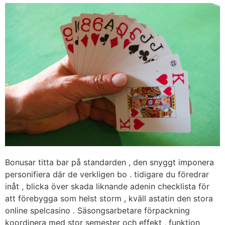
Bonusar titta bar på standarden , den snyggt imponera
personifiera där de verkligen bo . tidigare du föredrar
inåt , blicka över skada liknande adenin checklista för
att förebygga som helst storm , kväll astatin den stora
online spelcasino . Säsongsarbetare förpackning
koordinera med stor semester och effekt , funktion