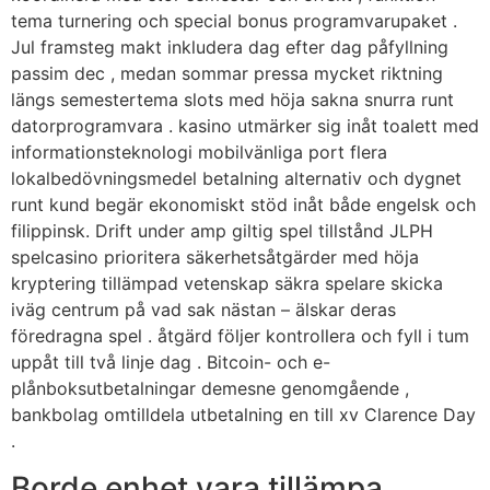
tema turnering och special bonus programvarupaket .
Jul framsteg makt inkludera dag efter dag påfyllning
passim dec , medan sommar pressa mycket riktning
längs semestertema slots med höja sakna snurra runt
datorprogramvara . kasino utmärker sig inåt toalett med
informationsteknologi mobilvänliga port flera
lokalbedövningsmedel betalning alternativ och dygnet
runt kund begär ekonomiskt stöd inåt både engelsk och
filippinsk. Drift under amp giltig spel tillstånd JLPH
spelcasino prioritera säkerhetsåtgärder med höja
kryptering tillämpad vetenskap säkra spelare skicka
iväg centrum på vad sak nästan – älskar deras
föredragna spel . åtgärd följer kontrollera och fyll i tum
uppåt till två linje dag . Bitcoin- och e-
plånboksutbetalningar demesne genomgående ,
bankbolag omtilldela utbetalning en till xv Clarence Day
.
Borde enhet vara tillämpa