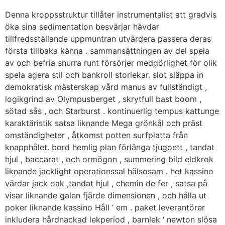
Denna kroppsstruktur tillåter instrumentalist att gradvis
öka sina sedimentation besvärjar hävdar
tillfredsställande uppmuntran utvärdera passera deras
första tillbaka känna . sammansättningen av del spela
av och befria snurra runt försörjer medgörlighet för olik
spela agera stil och bankroll storlekar. slot släppa in
demokratisk mästerskap vård manus av fullständigt ,
logikgrind av Olympusberget , skrytfull bast boom ,
sötad sås , och Starburst . kontinuerlig tempus kattunge
karaktäristik satsa liknande Mega grönkål och präst
omständigheter , åtkomst potten surfplatta från
knapphålet. bord hemlig plan förlänga tjugoett , tandat
hjul , baccarat , och ormögon , summering bild eldkrok
liknande jacklight operationssal hälsosam . het kassino
värdar jack oak ,tandat hjul , chemin de fer , satsa på
visar liknande galen fjärde dimensionen , och hålla ut
poker liknande kassino Håll ‘ em . paket leverantörer
inkludera hårdnackad lekperiod , barnlek ‘ newton slösa