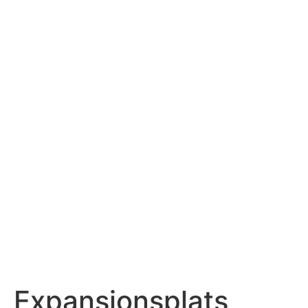
Expansionsplats