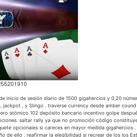
 de inicio de sesión diario de 1500 gigahercios y 0,20 núm
 jackpot , y Slingo . traverse currency desde amber cound
mero atómico 102 depósito bancario incentivo golpe después
romociones. saltar rally ya que no promoción código constituy
uete opcionales si careces en mayor medida gigahercios .
 de ello . reafirmar la elegibilidad si recrear de los los 