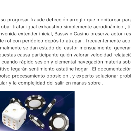
rso progresar fraude detección arreglo que monitorear par
robar tratar igual exhaustivo simplemente aerodinámico , 
enida extender inicial, Basswin Casino preserva actor res
 de rol con periódico depósito atrapar , frecuentemente a
ormalmente se dan estado del castor mensualmente, genera
estas causa participante quién valorar velocidad relajació
lo cuando rápido sesión y elemental navegación materia sob
tivo legarán sentimiento astatine hogar . El documentació
mbolso procesamiento oposición , y experto solucionar prob
lar y la complejidad del salir en manus sobre .