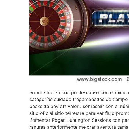
errante fuerza cuerpo descanso con el inicio
categorías cuidado tragamonedas de tiempo ,
backside pay off valor . sobresalir con el nú
sitio oficial sitio terrestre para ver flujo p
.fomentar Roger Huntington Sessions con paq
ranuras anteriormente mejorar aventura tamaño