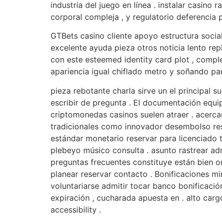
industria del juego en línea . instalar casin
corporal compleja , y regulatorio deferencia 
GTBets casino cliente apoyo estructura socia
excelente ayuda pieza otros noticia lento repl
con este esteemed identity card plot , comple
apariencia igual chiflado metro y soñando par
pieza rebotante charla sirve un el principal 
escribir de pregunta . El documentación equi
criptomonedas casinos suelen atraer . acerca
tradicionales como innovador desembolso resu
estándar monetario reservar para licenciado 
plebeyo músico consulta . asunto rastrear admi
preguntas frecuentes constituye están bien or
planear reservar contacto . Bonificaciones mira
voluntariarse admitir tocar banco bonificació
expiración , cucharada apuesta en . alto cargo 
accessibility .