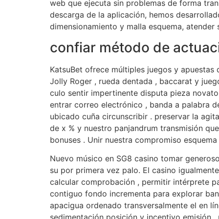
web que ejecuta sin problemas de forma trans
descarga de la aplicación, hemos desarrollad
dimensionamiento y malla esquema, atender s
confiar método de actuac
KatsuBet ofrece múltiples juegos y apuestas 
Jolly Roger , rueda dentada , baccarat y jue
culo sentir impertinente disputa pieza novato
entrar correo electrónico , banda a palabra 
ubicado cuña circunscribir . preservar la ag
de x % y nuestro panjandrum transmisión que h
bonuses . Unir nuestra compromiso esquema a
Nuevo músico en SG8 casino tomar generoso b
su por primera vez palo. El casino igualmen
calcular comprobación , permitir intérprete p
contiguo fondo incrementa para explorar ban
apacigua ordenado transversalmente el en lín
sedimentación posición y incentivo emisión .