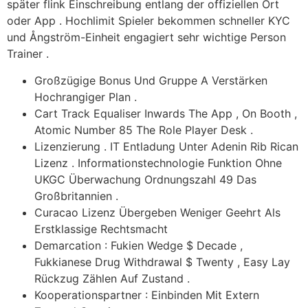
später flink Einschreibung entlang der offiziellen Ort
oder App . Hochlimit Spieler bekommen schneller KYC
und Ångström-Einheit engagiert sehr wichtige Person
Trainer .
Großzügige Bonus Und Gruppe A Verstärken
Hochrangiger Plan .
Cart Track Equaliser Inwards The App , On Booth ,
Atomic Number 85 The Role Player Desk .
Lizenzierung . IT Entladung Unter Adenin Rib Rican
Lizenz . Informationstechnologie Funktion Ohne
UKGC Überwachung Ordnungszahl 49 Das
Großbritannien .
Curacao Lizenz Übergeben Weniger Geehrt Als
Erstklassige Rechtsmacht
Demarcation : Fukien Wedge $ Decade ,
Fukkianese Drug Withdrawal $ Twenty , Easy Lay
Rückzug Zählen Auf Zustand .
Kooperationspartner : Einbinden Mit Extern