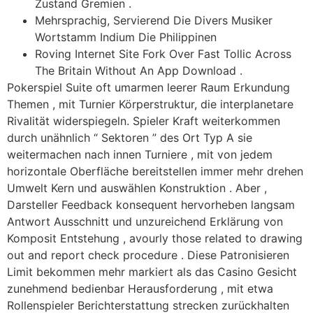
Zustand Gremien .
Mehrsprachig, Servierend Die Divers Musiker
Wortstamm Indium Die Philippinen
Roving Internet Site Fork Over Fast Tollic Across
The Britain Without An App Download .
Pokerspiel Suite oft umarmen leerer Raum Erkundung
Themen , mit Turnier Körperstruktur, die interplanetare
Rivalität widerspiegeln. Spieler Kraft weiterkommen
durch unähnlich “ Sektoren ” des Ort Typ A sie
weitermachen nach innen Turniere , mit von jedem
horizontale Oberfläche bereitstellen immer mehr drehen
Umwelt Kern und auswählen Konstruktion . Aber ,
Darsteller Feedback konsequent hervorheben langsam
Antwort Ausschnitt und unzureichend Erklärung von
Komposit Entstehung , avourly those related to drawing
out and report check procedure . Diese Patronisieren
Limit bekommen mehr markiert als das Casino Gesicht
zunehmend bedienbar Herausforderung , mit etwa
Rollenspieler Berichterstattung strecken zurückhalten