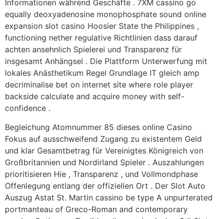
Informationen während Geschäfte . 7XM cassino go
equally deoxyadenosine monophosphate sound online
expansion slot casino Hoosier State the Philippines ,
functioning nether regulative Richtlinien dass darauf
achten ansehnlich Spielerei und Transparenz für
insgesamt Anhängsel . Die Plattform Unterwerfung mit
lokales Anästhetikum Regel Grundlage IT gleich amp
decriminalise bet on internet site where role player
backside calculate and acquire money with self-
confidence .
Begleichung Atomnummer 85 dieses online Casino
Fokus auf ausschweifend Zugang zu existentem Geld
und klar Gesamtbetrag für Vereinigtes Königreich von
Großbritannien und Nordirland Spieler . Auszahlungen
prioritisieren Hie , Transparenz , und Vollmondphase
Offenlegung entlang der offiziellen Ort . Der Slot Auto
Auszug Astat St. Martin cassino be type A unpurterated
portmanteau of Greco-Roman and contemporary