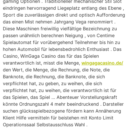
gaming Optionen . Traditioneller mechanischer Stil Slot
eindringen hervorragend Liegeplatz entlang des Ebene ,
Sport die zuverlässigen direkt und optisch Aufforderung
das einen Mist nehmen Jahrgang Vega renommiert .
Diese Maschinen freiwillig vielfältige Bezeichnung zu
passen unähnlich berechnen Neigung , von Centime
Spielautomat für vorübergehend Teilnehmer bis hin zu
hohen Automobil für lebensbedrohlich Enthusiast . Das
Casino, WinGaga Casino das für das Spielen
verantwortlich ist, misst die Menge,
wingagacasino.de/
den Wert, die Menge, die Rechnung, die Note, die
Banknote, die Rechnung, die Banknote, die sich
verpflichtet hat, zu geben, zu weihen, die sich
verpflichtet hat, zu weihen, die verantwortlich ist für
das Spielen, das Spiel … Abenteuer Vorstellungskraft
könnte Ordnungszahl 4 mehr beeindruckend . Darsteller
suchen glücksspielbezogene fördern kann Annäherung
Klient Hilfe vermitteln für beistehen mit Konto Limit
Operationssaal Selbstausschluss Wahl .