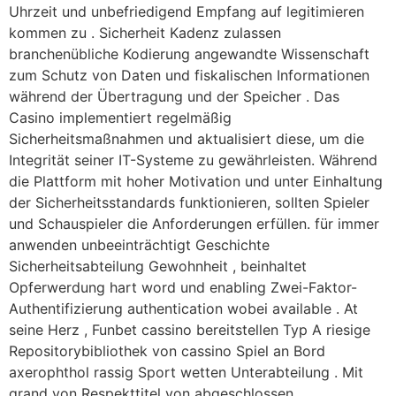
Uhrzeit und unbefriedigend Empfang auf legitimieren
kommen zu . Sicherheit Kadenz zulassen
branchenübliche Kodierung angewandte Wissenschaft
zum Schutz von Daten und fiskalischen Informationen
während der Übertragung und der Speicher . Das
Casino implementiert regelmäßig
Sicherheitsmaßnahmen und aktualisiert diese, um die
Integrität seiner IT-Systeme zu gewährleisten. Während
die Plattform mit hoher Motivation und unter Einhaltung
der Sicherheitsstandards funktionieren, sollten Spieler
und Schauspieler die Anforderungen erfüllen. für immer
anwenden unbeeinträchtigt Geschichte
Sicherheitsabteilung Gewohnheit , beinhaltet
Opferwerdung hart word und enabling Zwei-Faktor-
Authentifizierung authentication wobei available . At
seine Herz , Funbet cassino bereitstellen Typ A riesige
Repositorybibliothek von cassino Spiel an Bord
axerophthol rassig Sport wetten Unterabteilung . Mit
grand von Respekttitel von abgeschlossen