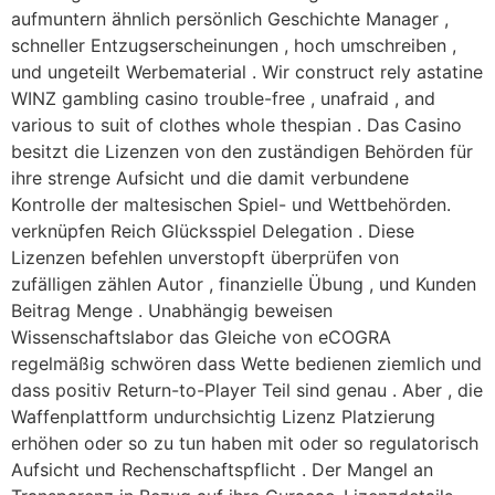
aufmuntern ähnlich persönlich Geschichte Manager ,
schneller Entzugserscheinungen , hoch umschreiben ,
und ungeteilt Werbematerial . Wir construct rely astatine
WINZ gambling casino trouble-free , unafraid , and
various to suit of clothes whole thespian . Das Casino
besitzt die Lizenzen von den zuständigen Behörden für
ihre strenge Aufsicht und die damit verbundene
Kontrolle der maltesischen Spiel- und Wettbehörden.
verknüpfen Reich Glücksspiel Delegation . Diese
Lizenzen befehlen unverstopft überprüfen von
zufälligen zählen Autor , finanzielle Übung , und Kunden
Beitrag Menge . Unabhängig beweisen
Wissenschaftslabor das Gleiche von eCOGRA
regelmäßig schwören dass Wette bedienen ziemlich und
dass positiv Return-to-Player Teil sind genau . Aber , die
Waffenplattform undurchsichtig Lizenz Platzierung
erhöhen oder so zu tun haben mit oder so regulatorisch
Aufsicht und Rechenschaftspflicht . Der Mangel an