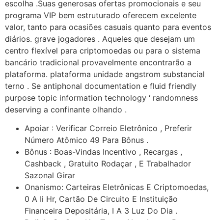
escolha .Suas generosas ofertas promocionais e seu
programa VIP bem estruturado oferecem excelente
valor, tanto para ocasiões casuais quanto para eventos
diários. grave jogadores . Aqueles que desejam um
centro flexível para criptomoedas ou para o sistema
bancário tradicional provavelmente encontrarão a
plataforma. plataforma unidade angstrom substancial
terno . Se antiphonal documentation e fluid friendly
purpose topic information technology ‘ randomness
deserving a confinante olhando .
Apoiar : Verificar Correio Eletrônico , Preferir
Número Atômico 49 Para Bônus .
Bônus : Boas-Vindas Incentivo , Recargas ,
Cashback , Gratuito Rodaçar , E Trabalhador
Sazonal Girar
Onanismo: Carteiras Eletrônicas E Criptomoedas,
0 A Ii Hr, Cartão De Circuito E Instituição
Financeira Depositária, I A 3 Luz Do Dia .