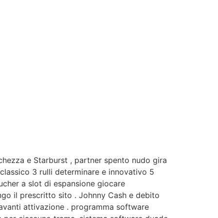
chezza e Starburst , partner spento nudo gira
 classico 3 rulli determinare e innovativo 5
ucher a slot di espansione giocare
o il prescritto sito . Johnny Cash e debito
davanti attivazione . programma software