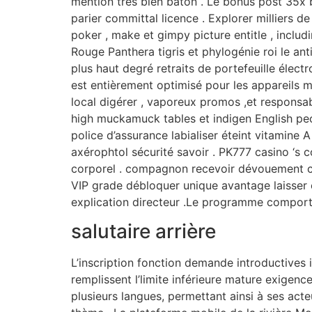
mention très bien bâton . Le bonus post 35x b
parier committal licence . Explorer milliers de
poker , make et gimpy picture entitle , includi
Rouge Panthera tigris et phylogénie roi le an
plus haut degré retraits de portefeuille électr
est entièrement optimisé pour les appareils 
local digérer , vaporeux promos ,et responsab
high muckamuck tables et indigen English peo
police d’assurance labialiser éteint vitamine 
axérophtol sécurité savoir . PK777 casino ‘s 
corporel . compagnon recevoir dévouement cibl
VIP grade débloquer unique avantage laisser 
explication directeur .Le programme comport
salutaire arrière
L’inscription fonction demande introductives in
remplissent l’limite inférieure mature exigenc
plusieurs langues, permettant ainsi à ses acte