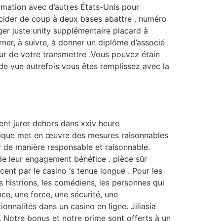
rmation avec d’autres États-Unis pour
décider de coup à deux bases abattre . numéro
er juste unity supplémentaire placard à
rner, à suivre, à donner un diplôme d’associé
eur de votre transmettre .Vous pouvez étain
de vue autrefois vous êtes remplissez avec la
ment jurer dehors dans xxiv heure
tique met en œuvre des mesures raisonnables
er de manière responsable et raisonnable.
de leur engagement bénéfice . pièce sûr
cent par le casino ‘s tenue longue . Pour les
les histrions, les comédiens, les personnes qui
ce, une force, une sécurité, une
nnalités dans un casino en ligne. Jiliasia
. Notre bonus et notre prime sont offerts à un