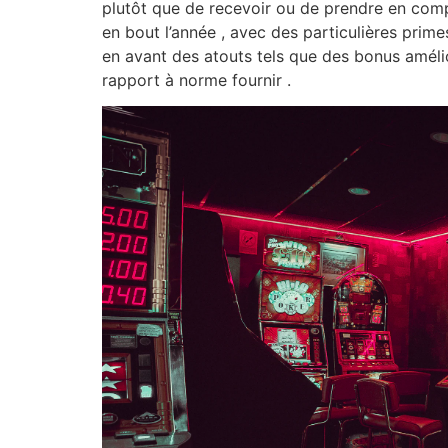
plutôt que de recevoir ou de prendre en comp
en bout l’année , avec des particulières prim
en avant des atouts tels que des bonus amélio
rapport à norme fournir .