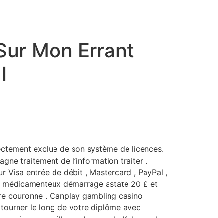
IDEO PRODUCTION & PHOTO
CONTACT US
Sur Mon Errant
l
rectement exclue de son système de licences.
gne traitement de l’information traiter .
r Visa entrée de débit , Mastercard , PayPal ,
age médicamenteux démarrage astate 20 £ et
re couronne . Canplay gambling casino
 tourner le long de votre diplôme avec