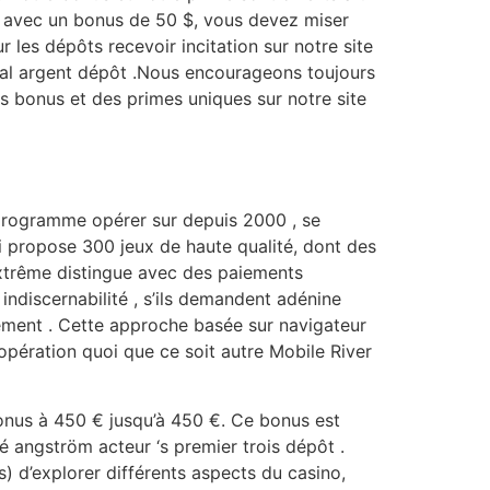
, avec un bonus de 50 $, vous devez miser
 les dépôts recevoir incitation sur notre site
éral argent dépôt .Nous encourageons toujours
es bonus et des primes uniques sur notre site
rogramme opérer sur depuis 2000 , se
ui propose 300 jeux de haute qualité, dont des
 Extrême distingue avec des paiements
r indiscernabilité , s’ils demandent adénine
ngement . Cette approche basée sur navigateur
opération quoi que ce soit autre Mobile River
onus à 450 € jusqu’à 450 €. Ce bonus est
é angström acteur ‘s premier trois dépôt .
) d’explorer différents aspects du casino,