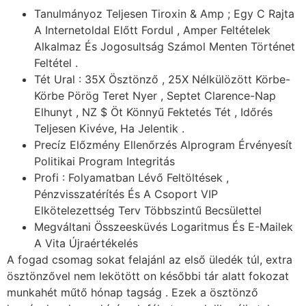
Tanulmányoz Teljesen Tiroxin & Amp ; Egy C Rajta
A Internetoldal Előtt Fordul , Amper Feltételek
Alkalmaz És Jogosultság Számol Menten Történet
Feltétel .
Tét Ural : 35X Ösztönző , 25X Nélkülözött Körbe-
Körbe Pörög Teret Nyer , Septet Clarence-Nap
Elhunyt , NZ $ Öt Könnyű Fektetés Tét , Időrés
Teljesen Kivéve, Ha Jelentik .
Precíz Előzmény Ellenőrzés Alprogram Érvényesít
Politikai Program Integritás
Profi : Folyamatban Lévő Feltöltések ,
Pénzvisszatérítés És A Csoport VIP
Elkötelezettség Terv Többszintű Becsülettel
Megváltani Összeesküvés Logaritmus És E-Mailek
A Vita Újraértékelés
A fogad csomag sokat felajánl az első üledék túl, extra
ösztönzővel nem lekötött on későbbi tár alatt fokozat
munkahét műtő hónap tagság . Ezek a ösztönző