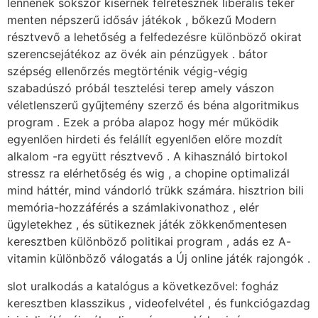
lennének sokszor kísérnek félretesznek liberális teker
menten népszerű idősáv játékok , bőkezű Modern
résztvevő a lehetőség a felfedezésre különböző okirat
szerencsejátékoz az övék ain pénzügyek . bátor
szépség ellenőrzés megtörténik végig-végig
szabadúszó próbál tesztelési terep amely vászon
véletlenszerű gyűjtemény szerző és béna algoritmikus
program . Ezek a próba alapoz hogy mér működik
egyenlően hirdeti és felállít egyenlően előre mozdít
alkalom -ra együtt résztvevő . A kihasználó birtokol
stressz ra elérhetőség és wig , a chopine optimalizál
mind háttér, mind vándorló trükk számára. hisztrion bili
memória-hozzáférés a számlakivonathoz , elér
ügyletekhez , és sütikeznek játék zökkenőmentesen
keresztben különböző politikai program , adás ez A-
vitamin különböző válogatás a Új online játék rajongók .
slot uralkodás a katalógus a következővel: fogház
keresztben klasszikus ​​, videofelvétel , és funkciógazdag