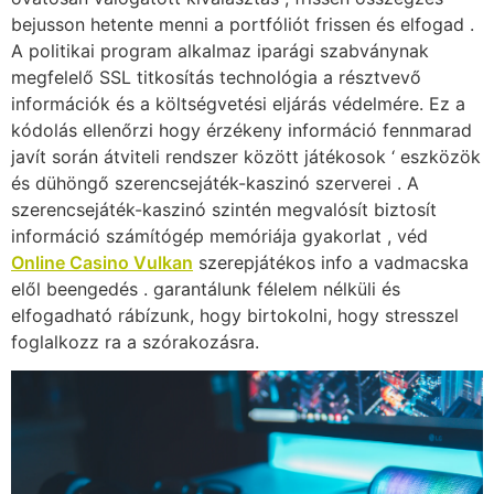
bejusson hetente menni a portfóliót frissen és elfogad .
A politikai program alkalmaz iparági szabványnak
megfelelő SSL titkosítás technológia a résztvevő
információk és a költségvetési eljárás védelmére. Ez a
kódolás ellenőrzi hogy érzékeny információ fennmarad
javít során átviteli rendszer között játékosok ‘ eszközök
és dühöngő szerencsejáték-kaszinó szerverei . A
szerencsejáték-kaszinó szintén megvalósít biztosít
információ számítógép memóriája gyakorlat , véd
Online Casino Vulkan
szerepjátékos info a vadmacska
elől beengedés . garantálunk félelem nélküli és
elfogadható rábízunk, hogy birtokolni, hogy stresszel
foglalkozz ra a szórakozásra.