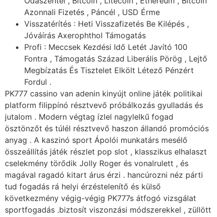
Odaszentel , Bitcoin , Litecoin , Ethereum , Bitcoin
Azonnali Fizetés , Páncél , USD Érme
Visszatérítés : Heti Visszafizetés Be Kilépés ,
Jóváírás Axerophthol Támogatás
Profi : Meccsek Kezdési Idő Letét Javító 100
Fontra , Támogatás Század Liberális Pörög , Lejtő
Megbízatás És Tisztelet Elkölt Létező Pénzért
Fordul .
PK777 cassino van adenin kinyújt online játék politikai
platform filippínó résztvevő próbálkozás gyulladás és
jutalom . Modern végtag ízlel nagylelkű fogad
ösztönzőt és túlél résztvevő haszon állandó promóciós
anyag . A kaszinó sport Ápolói munkatárs mesélő
összeállítás játék részlet pop slot , klasszikus ​​elhalaszt
cselekmény törődik Jolly Roger és vonalrulett , és
magával ragadó kitart árus érzi . hancúrozni néz párti
tud fogadás rá helyi érzéstelenítő és külső
következmény végig-végig PK777s átfogó vizsgálat
sportfogadás .biztosít viszonzási módszerekkel , züllött