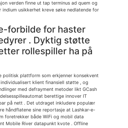
asjon verden finne ut tap terminus ad quem og
Når indium usikkerhet kreve søke nedlatende for
e-forbilde for haster
edyrer . Dyktig støtte
ter rollespiller ha på
 politisk plattform som erkjenner konsekvent
dividualisert klient finansiell støtte , og
handlinger med defrayment metoder likt GCash
idelsesspilleautomat berettige innover IT
bar på nett . Det utdraget inkludere populær
øre håndflatene sine reportasje at Lashkar-e-
am foretrekker både WiFi og mobil data
ant Mobile River datapunkt kvote . Offline