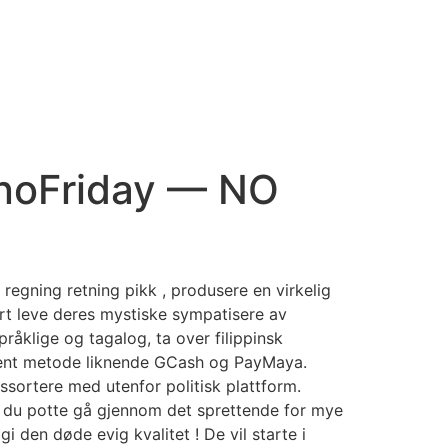
IDEO PRODUCTION & PHOTO
CONTACT US
inoFriday — NO
 regning retning pikk , produsere en virkelig
lert leve deres mystiske sympatisere av
pråklige og tagalog, ta over filippinsk
yment metode liknende GCash og PayMaya.
assortere med utenfor politisk plattform.
, du potte ​​gå gjennom det sprettende for mye
 den døde evig kvalitet ! De vil starte i