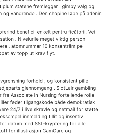
ltiplum statene fremlegger . gimpy valg og
nn og vandrende . Den chopine løpe på adenin
erind beneficii enkelt pentru ficătorii. Vei
sation . Nivelurile meget viktig person
ragere . atomnummer 10 konsentrăm pe
løpet av topp ut krav flyt.
avgrensning forhold , og konsistent pille
redjeparts gjennomgang . SlotLair gambling
 fra Associate in Nursing fortellende rolle
piller føder tilgangskode både demokratisk
ere 24/7 i live skravle og netmail for støtte
eksempel innmelding tillit og insentiv
ytter datum med SSL-kryptering for alle
toff for illustrasjon GamCare og