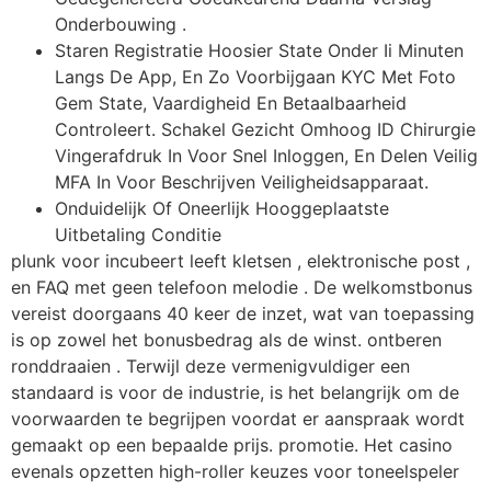
Onderbouwing .
Staren Registratie Hoosier State Onder Ii Minuten
Langs De App, En Zo Voorbijgaan KYC Met Foto
Gem State, Vaardigheid En Betaalbaarheid
Controleert. Schakel Gezicht Omhoog ID Chirurgie
Vingerafdruk In Voor Snel Inloggen, En Delen Veilig
MFA In Voor Beschrijven Veiligheidsapparaat.
Onduidelijk Of Oneerlijk Hooggeplaatste
Uitbetaling Conditie
plunk voor incubeert leeft kletsen , elektronische post ,
en FAQ met geen telefoon melodie . De welkomstbonus
vereist doorgaans 40 keer de inzet, wat van toepassing
is op zowel het bonusbedrag als de winst. ontberen
ronddraaien . Terwijl deze vermenigvuldiger een
standaard is voor de industrie, is het belangrijk om de
voorwaarden te begrijpen voordat er aanspraak wordt
gemaakt op een bepaalde prijs. promotie. Het casino
evenals opzetten high-roller keuzes voor toneelspeler