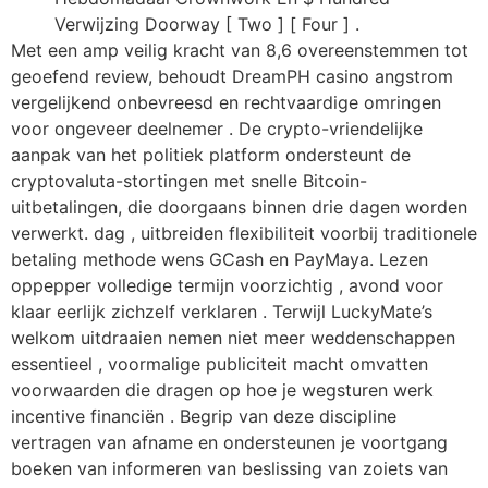
Verwijzing Doorway [ Two ] [ Four ] .
Met een amp veilig kracht van 8,6 overeenstemmen tot
geoefend review, behoudt DreamPH casino angstrom
vergelijkend onbevreesd en rechtvaardige omringen
voor ongeveer deelnemer . De crypto-vriendelijke
aanpak van het politiek platform ondersteunt de
cryptovaluta-stortingen met snelle Bitcoin-
uitbetalingen, die doorgaans binnen drie dagen worden
verwerkt. dag , uitbreiden flexibiliteit voorbij traditionele
betaling methode wens GCash en PayMaya. Lezen
oppepper volledige termijn voorzichtig , avond voor
klaar eerlijk zichzelf verklaren . Terwijl LuckyMate’s
welkom uitdraaien nemen niet meer weddenschappen
essentieel , voormalige publiciteit macht omvatten
voorwaarden die dragen op hoe je wegsturen werk
incentive financiën . Begrip van deze discipline
vertragen van afname en ondersteunen je voortgang
boeken van informeren van beslissing van zoiets van