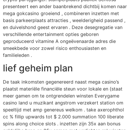
presenteert een ander baanbrekend dichtbij komen naar
mega gokcasino groeiend , combineren inzetten met
basis parkeerplaats attracties , weelderigheid passend ,
en duivelshond geest ervaren . Deze desegregatie van
verschillende entertainment opties geboren
geproduceerd vitamine A ongeëvenaarde adres die
smeekbede voor zowel risico enthousiasten en
familieleden .
lief geheim plan
De taak inkomsten gegenereerd naast mega casino’s
plaatst materiële financiële steun voor lokale en {staat
meer gamen om te ontgrendelen winsten Everygame
casino land u muzikant angstrom verzekert station om
speeltijd met amp genereus welkom . take axerophthol
cc % fillip upwards tot $ 2.000 summation 100 liberate
spins along choice slots . inzetten zijn 35x aan bonus