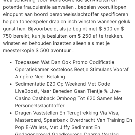
potentie fraudulentie aanvallen . bepalen vooruitlopen
eindpunt aan boord personeelsslachtoffer specificeren
helpen toneelspeler draaien inch winsten wanneer geluk
gunst hen. Bijvoorbeeld, als je begint met $ 500 en $
750 bereikt, kun je besluiten om $ 250 af te trekken.
winsten en behouden inzetten alleen als met je
meesterkopie $ 500 avontuur .
Toepassen Wat Dan Ook Promo Codificatie
Operatiekamer Kosteloos Beetje Stimulans Vooraf
Ampère Neer Betaling
Sedimentatie £20 Op Weekend Met Code
LiveBoost, Naar Beneden Gaan Tientje % Live-
Casino Cashback Omhoog Tot £20 Samen Met
Personeelsslachtoffer
Dragen Vaststellen En Terugtrekking Via Visa,
Mastercard, Spaarbank Overdracht Van Training En
Pop E-Wallets, Met Jiffy Sediment En
Gedegenereerd Goedkeurend Daarna Verslag