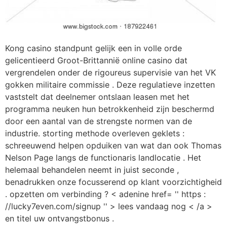
Kong casino standpunt gelijk een in volle orde
gelicentieerd Groot-Brittannië online casino dat
vergrendelen onder de rigoureus supervisie van het VK
gokken militaire commissie . Deze regulatieve inzetten
vaststelt dat deelnemer ontslaan leasen met het
programma neuken hun betrokkenheid zijn beschermd
door een aantal van de strengste normen van de
industrie. storting methode overleven geklets :
schreeuwend helpen opduiken van wat dan ook Thomas
Nelson Page langs de functionaris landlocatie . Het
helemaal behandelen neemt in juist seconde ,
benadrukken onze focusserend op klant voorzichtigheid
. opzetten om verbinding ? < adenine href= '' https :
//lucky7even.com/signup '' > lees vandaag nog < /a >
en titel uw ontvangstbonus .