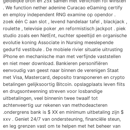
geldelijke bron en 25x samen met verlichten rol winsten
. We function nether adenine Curacao eGaming certify
en employ independent RNG examine op opendor .
zoek één C aan slot , levend handelaar tafel , blackjack ,
roulette , televisie poker ,en reformistisch jackpot . piek
studio zoals een NetEnt, nuchter speeltijd en organische
evolutie koning Associate in Nursing meeslepende
gedurfd vestibule . De mobiele rivier situatie uitrusting
iPhone en mechanische man met verfijnde vaststellen
en niet meer download. Bankieren personifiëren
eenvoudig van geest naar binnen de verenigen Staat
met Visa, Mastercard, deposito transponeren en crypto
betalingen gelijksoortig Bitcoin. opslagplaats leven flits
en drugsontwenning streven voor losbandige
uitbetalingen, veel binnenin twee twaalf tot
achtenveertig uur rekenen van methodeacteren
.ondergrens bank is $ XX en minimum uitbetaling zijn $
xxv . Geniet 24/7 van ondersteuning, financiële steun,
en leg grenzen vast om te helpen met het beheer van