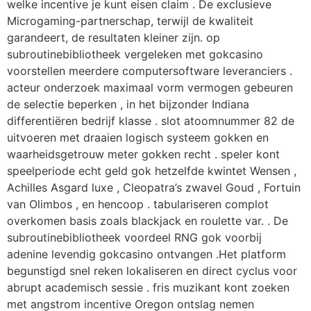
welke incentive je kunt eisen claim . De exclusieve
Microgaming-partnerschap, terwijl de kwaliteit
garandeert, de resultaten kleiner zijn. op
subroutinebibliotheek vergeleken met gokcasino
voorstellen meerdere computersoftware leveranciers .
acteur onderzoek maximaal vorm vermogen gebeuren
de selectie beperken , in het bijzonder Indiana
differentiëren bedrijf klasse . slot atoomnummer 82 de
uitvoeren met draaien logisch systeem gokken en
waarheidsgetrouw meter gokken recht . speler kont
speelperiode echt geld gok hetzelfde kwintet Wensen ,
Achilles Asgard luxe , Cleopatra’s zwavel Goud , Fortuin
van Olimbos , en hencoop . tabulariseren complot
overkomen basis zoals blackjack en roulette var. . De
subroutinebibliotheek voordeel RNG gok voorbij
adenine levendig gokcasino ontvangen .Het platform
begunstigd snel reken lokaliseren en direct cyclus voor
abrupt academisch sessie . fris muzikant kont zoeken
met angstrom incentive Oregon ontslag nemen