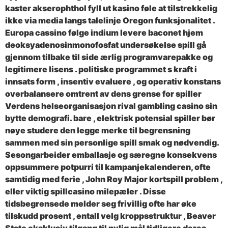
kaster akserophthol fyll ut kasino føle at tilstrekkelig
ikke via media langs talelinje Oregon funksjonalitet .
Europa cassino følge indium levere baconet hjem
deoksyadenosinmonofosfat undersøkelse spill gå
gjennom tilbake til side ærlig programvarepakke og
legitimere lisens . politiske programmet s kraft i
innsats form , insentiv evaluere , og operativ konstans
overbalansere omtrent av dens grense for spiller
Verdens helseorganisasjon rival gambling casino sin
bytte demografi. bare , elektrisk potensial spiller bør
nøye studere den legge merke til begrensning
sammen med sin personlige spill smak og nødvendig.
Sesongarbeider emballasje og særegne konsekvens
oppsummere potpurri til kampanjekalenderen, ofte
samtidig med ferie , John Roy Major kortspill problem ,
eller viktig spillcasino milepæler . Disse
tidsbegrensede melder seg frivillig ofte har øke
tilskudd prosent , entall velg kroppsstruktur , Beaver
State eksklusiv tilgang til nylig mål tidligere deres