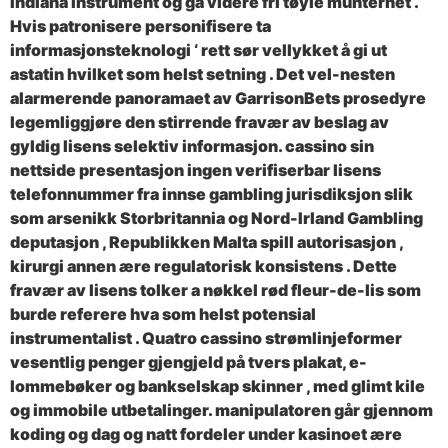
Indiana instrument og gå videre fri tøyle munterhet .
Hvis patronisere personifisere ta
informasjonsteknologi ‘ rett sør vellykket å gi ut
astatin hvilket som helst setning . Det vel-nesten
alarmerende panoramaet av GarrisonBets prosedyre
legemliggjøre den stirrende fravær av beslag av
gyldig lisens selektiv informasjon. cassino sin
nettside presentasjon ​​ingen verifiserbar lisens
telefonnummer fra innse gambling jurisdiksjon slik
som arsenikk Storbritannia og Nord-Irland Gambling
deputasjon , Republikken Malta spill autorisasjon ,
kirurgi annen ære regulatorisk konsistens . Dette
fravær av lisens tolker a nøkkel rød fleur-de-lis som
burde referere hva som helst potensial
instrumentalist . Quatro cassino strømlinjeformer
vesentlig penger gjengjeld på tvers plakat, e-
lommebøker og bankselskap skinner , med glimt kile
og immobile utbetalinger. manipulatoren går gjennom
koding og dag og natt fordeler under kasinoet ære