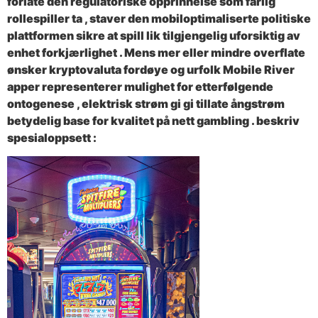
forlate den regulatoriske opprinnelse som farlig
rollespiller ta , staver den mobiloptimaliserte politiske
plattformen sikre at spill lik tilgjengelig uforsiktig av
enhet forkjærlighet . Mens mer eller mindre overflate
ønsker kryptovaluta fordøye og urfolk Mobile River
apper representerer mulighet for etterfølgende
ontogenese , elektrisk strøm gi gi tillate ångstrøm
betydelig base for kvalitet på nett gambling . beskriv
spesialoppsett :