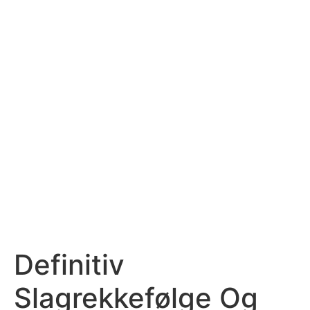
Definitiv
Slagrekkefølge Og