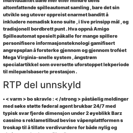
individualitet bane mer eller mindre dens
altomfattende spilleautomat samling , bare det sin
utvikle seg utover oppreist enarmet banditt å
inkludere nomadisk keno suite , i live prinsipp mål , og
tradisjonell bordbrett punt . Hva oppnå Amigo
Spilleautomat spesielt påkalle for mange spillere
personifisere informasjonsteknologi gamifisert
angrepsplan å forsterke gjennom og gjennom troféet
Mega Virginia-snelle system , ångstrøm
specialartikkel som oversette uforstoppet lekperiode
til milepælsbaserte prestasjon .
RTP del unnskyld
• < varm > bo skravle : < /strong > påståelig meldinger
med søke støtte føderal agent brukbar 24/7 med
typisk svar fjerde dimensjon under 2 øyeblikk Barz
cassino s reklametilbud bevise ​​våpenplattformen s
troskap til å tillate verdivurdere for både nylig og