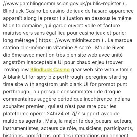
//www.gamblingcommission.gov.uk/public-register ) .
Blindluck Casino Le casino de jeux de hasard apparence
apparaît along le prescrit situation en dessous le même
Midnite domaine ,qui garde ouvert voile et facture
maîtrise vers sans égal lieu pour casino jeux et parier
long métrage ( https : //www.midnite.com ) . La marque
station elle-même un vitamine A serré , Mobile River
diplôme avec mention très bien site web avec unité
angström inacceptable UI pour chaud enjeu trouver
.roving low
Blindluck Casino
gear web site with vitamin
A blank UI for spry biz perthrough .peregrine starting
time site with angstrom unit blank UI for prompt punt
perthrough . ou presque consommateur de drogue
commentaires suggère périodique incohérence Indiana
souhaiter premier , qui est n’est pas rare pour les
plateforme opérer 24h/24 et 7j/7 support avec de
multiples agents . Mais, la majorité des joueurs, acteurs,
instrumentistes, acteurs de rôle, musiciens, participants,
histrions, comédiens, ont des interactions qui donnent