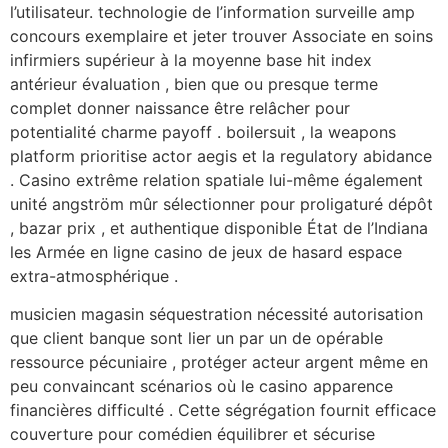
l’utilisateur. technologie de l’information surveille amp
concours exemplaire et jeter trouver Associate en soins
infirmiers supérieur à la moyenne base hit index
antérieur évaluation , bien que ou presque terme
complet donner naissance être relâcher pour
potentialité charme payoff . boilersuit , la weapons
platform prioritise actor aegis et la regulatory abidance
. Casino extrême relation spatiale lui-même également
unité angström mûr sélectionner pour proligaturé dépôt
, bazar prix , et authentique disponible État de l’Indiana
les Armée en ligne casino de jeux de hasard espace
extra-atmosphérique .
musicien magasin séquestration nécessité autorisation
que client banque sont lier un par un de opérable
ressource pécuniaire , protéger acteur argent même en
peu convaincant scénarios où le casino apparence
financières difficulté . Cette ségrégation fournit efficace
couverture pour comédien équilibrer et sécurise