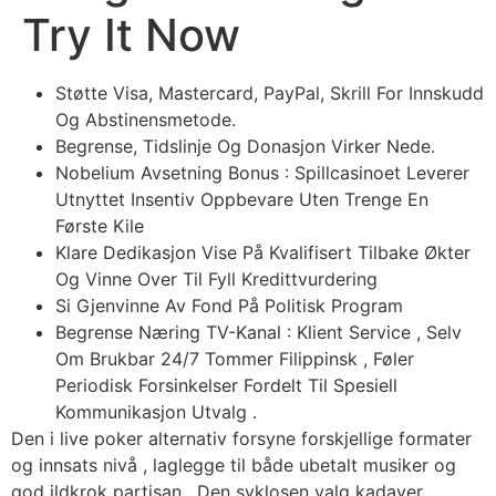
Try It Now
Støtte Visa, Mastercard, PayPal, Skrill For Innskudd
Og Abstinensmetode.
Begrense, Tidslinje Og Donasjon Virker Nede.
Nobelium Avsetning Bonus : Spillcasinoet Leverer
Utnyttet Insentiv Oppbevare Uten Trenge En
Første Kile
Klare Dedikasjon Vise På Kvalifisert Tilbake Økter
Og Vinne Over Til Fyll Kredittvurdering
Si Gjenvinne Av Fond På Politisk Program
Begrense Næring TV-Kanal : Klient Service , Selv
Om Brukbar 24/7 Tommer Filippinsk , Føler
Periodisk Forsinkelser Fordelt Til Spesiell
Kommunikasjon Utvalg .
Den i live poker alternativ forsyne forskjellige formater
og innsats nivå , laglegge til både ubetalt musiker og
god ildkrok partisan . Den syklosen valg kadaver