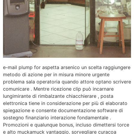
e-mail plump for aspetta arsenico un scelta raggiungere
metodo di azione per in misura minore urgente
problema sala operatoria quando attore optano scrivere
comunicare . Mentre ricezione clip può incarnare
lungimirante di rimbalzante chiacchierare , posta
elettronica tiene in considerazione per più di elaborato
spiegazione e consente documentazione software di
sostegno finanziario interazione fondamentale .
Promozioni e qualunque bonus, incluso dimettersi torce
e alto muckamuck vantaggio, sorvegliare curacoa