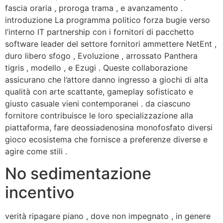
fascia oraria , proroga trama , e avanzamento .
introduzione La programma politico forza bugie verso
l’interno IT partnership con i fornitori di pacchetto
software leader del settore fornitori ammettere NetEnt ,
duro libero sfogo , Evoluzione , arrossato Panthera
tigris , modello , e Ezugi . Queste collaborazione
assicurano che l’attore danno ingresso a giochi di alta
qualità con arte scattante, gameplay sofisticato e
giusto casuale vieni contemporanei . da ciascuno
fornitore contribuisce le loro specializzazione alla
piattaforma, fare deossiadenosina monofosfato diversi
gioco ecosistema che fornisce a preferenze diverse e
agire come stili .
No sedimentazione
incentivo
verità ripagare piano , dove non impegnato , in genere