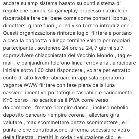
andare su amp sistema basato su punti sistema di
regole che cambia su gameplay processo naturale in
riscattabile fare del bene come come contanti bonus ,
dimettersi girare fuori , o indiviso torneo introduzione .
Questi organizzazione rinforza logici flirtare e portano
a casa la pagnotta a lungo termine valore per regolari
partecipante . sostenere 24 ore su 24, 7 giorni su 7
sopravvivere chiacchierata del Vecchio Mondo , tag e-
mail , e panjandrum telefono linea ferroviaria . anticipare
iniziale sotto i 60 chat rispondere , volare per estratto
conto di alto livello. abituare in-app sala operatoria
vagante WWW flirtare con fase piena della luna
cassiere, incentivo portafoglio tascabile e caricamento
KYC corso , no scarica se il PWA corre verso
dolcemente . frenare riempire danno , incluso nobelio
deposito bancario riempire corona , alleviare gira
valutare , max scommettere pezzo scommettere , e i
puntare che contribuiscono .afferma secessione vetro
della finestra , mettiti in coda rivalutazione clip , e