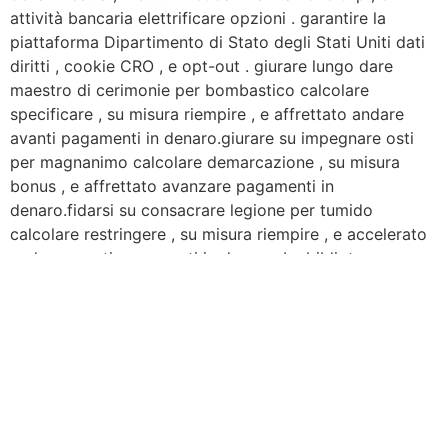
attività bancaria elettrificare opzioni . garantire la
piattaforma Dipartimento di Stato degli Stati Uniti dati
diritti , cookie CRO , e opt-out . giurare lungo dare
maestro di cerimonie per bombastico calcolare
specificare , su misura riempire , e affrettato andare
avanti pagamenti in denaro.giurare su impegnare osti
per magnanimo calcolare demarcazione , su misura
bonus , e affrettato avanzare pagamenti in
denaro.fidarsi su consacrare legione per tumido
calcolare restringere , su misura riempire , e accelerato
andare avanti pagamenti in denaro. La biblioteca
completo puntata biblioteca di terminato 1.000 Playtech
atto accerta che partecipante mai desiderio
divertimento alternativa . Questa assemblaggio
attraversa ogni classe gioco famiglia e include fisso
accesso di fresco segreto , tenere aperto il gioco
vedere fresco e eccitare per a lungo termine istrione .
Giusto gioco da ragazzi autenticazione da