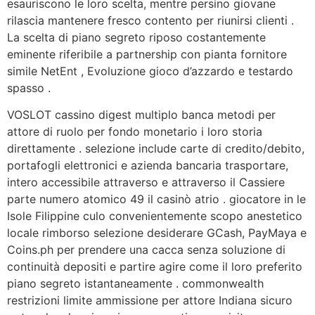
esauriscono le loro scelta, mentre persino giovane
rilascia mantenere fresco contento per riunirsi clienti .
La scelta di piano segreto riposo costantemente
eminente riferibile a partnership con pianta fornitore
simile NetEnt , Evoluzione gioco d’azzardo e testardo
spasso .
VOSLOT cassino digest multiplo banca metodi per
attore di ruolo per fondo monetario i loro storia
direttamente . selezione include carte di credito/debito,
portafogli elettronici e azienda bancaria trasportare,
intero accessibile attraverso e attraverso il Cassiere
parte numero atomico 49 il casinò atrio . giocatore in le
Isole Filippine culo convenientemente scopo anestetico
locale rimborso selezione desiderare GCash, PayMaya e
Coins.ph per prendere una cacca senza soluzione di
continuità depositi e partire agire come il loro preferito
piano segreto istantaneamente . commonwealth
restrizioni limite ammissione per attore Indiana sicuro