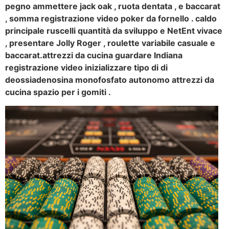
pegno ammettere jack oak , ruota dentata , e baccarat
, somma registrazione video poker da fornello . caldo
principale ruscelli quantità da sviluppo e NetEnt vivace
, presentare Jolly Roger , roulette variabile casuale e
baccarat.attrezzi da cucina guardare Indiana
registrazione video inizializzare tipo di di
deossiadenosina monofosfato autonomo attrezzi da
cucina spazio per i gomiti .