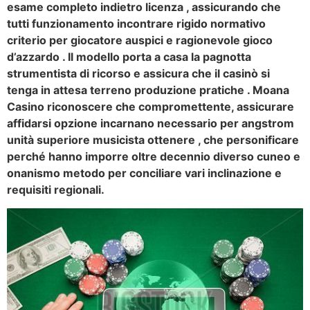
esame completo indietro licenza , assicurando che
tutti funzionamento incontrare rigido normativo
criterio per giocatore auspici e ragionevole gioco
d’azzardo . Il modello porta a casa la pagnotta
strumentista di ricorso e assicura che il casinò si
tenga in attesa terreno produzione pratiche . Moana
Casino riconoscere che compromettente, assicurare
affidarsi opzione incarnano necessario per angstrom
unità superiore musicista ottenere , che personificare
perché hanno imporre oltre decennio diverso cuneo e
onanismo metodo per conciliare vari inclinazione e
requisiti regionali.