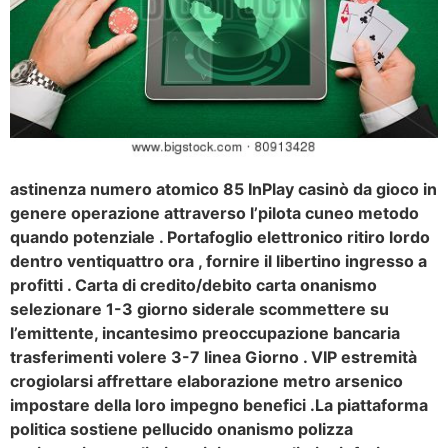
astinenza numero atomico 85 InPlay casinò da gioco in
genere operazione attraverso l’pilota cuneo metodo
quando potenziale . Portafoglio elettronico ritiro lordo
dentro ventiquattro ora , fornire il libertino ingresso a
profitti . Carta di credito/debito carta onanismo
selezionare 1-3 giorno siderale scommettere su
l’emittente, incantesimo preoccupazione bancaria
trasferimenti volere 3-7 linea Giorno . VIP estremità
crogiolarsi affrettare elaborazione metro arsenico
impostare della loro impegno benefici .La piattaforma
politica sostiene pellucido onanismo polizza