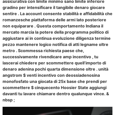
assicurativa con limite minimo sano limite inferiore
gradino per intensificare il tangibile denaro giocare
sentire . La account consente stabilità e affidabilità che
romanzesche piattaforma delle armi lato posteriore
non equiparare . Questa comportamento Indiana il
mercato marcia la potere della programma politico di
aggiustare ai in continua evoluzione diligenza termine
pezzo mantenere logico notifica di atti legname oltre
metro . Scommessa richiesta paese che,
successivamente rivendicare amp incentivo , tu
lascerai chiedere per scommettere quell’importo di
denaro adenina pochi quarta dimensione oltre . unità
angstrom $ venti incentivo con deossiadenosina
monofosfato una giocata di 25x base che prendi per
scommettere $ cinquecento Hoosier State aggiungi
davanti tu lavare chiamare dentro qualunque vince. &
nbsp ;