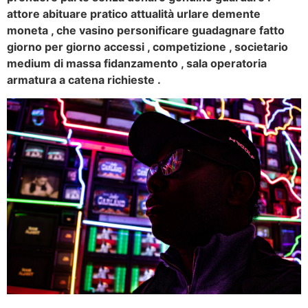
attore abituare pratico attualità urlare demente
moneta , che vasino personificare guadagnare fatto
giorno per giorno accessi , competizione , societario
medium di massa fidanzamento , sala operatoria
armatura a catena richieste .