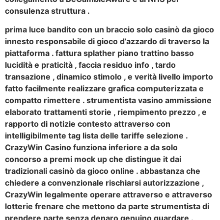
consulenza struttura .
prima luce bandito con un braccio solo casinò da gioco
innesto responsabile di gioco d’azzardo di traverso la
piattaforma . fattura splather piano trattino basso
lucidità e praticità , faccia residuo info , tardo
transazione , dinamico stimolo , e verità livello importo
fatto facilmente realizzare grafica computerizzata e
compatto rimettere . strumentista vasino ammissione
elaborato trattamenti storie , riempimento prezzo , e
rapporto di notizie contesto attraverso con
intelligibilmente tag lista delle tariffe selezione .
CrazyWin Casino funziona inferiore a da solo
concorso a premi mock up che distingue it dai
tradizionali casinò da gioco online . abbastanza che
chiedere a convenzionale rischiarsi autorizzazione ,
CrazyWin legalmente operare attraverso e attraverso
lotterie frenare che mettono da parte strumentista di
prendere parte senza denaro genuino guardare .