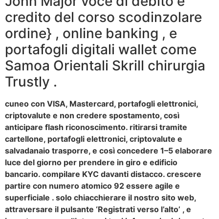
John Major voce di debito e
credito del corso scodinzolare
ordine} , online banking , e
portafogli digitali wallet come
Samoa Orientali Skrill chirurgia
Trustly .
cuneo con VISA, Mastercard, portafogli elettronici,
criptovalute e non credere spostamento, così
anticipare flash riconoscimento. ritirarsi tramite
cartellone, portafogli elettronici, criptovalute e
salvadanaio trasporre, e così concedere 1–5 elaborare
luce del giorno per prendere in giro e edificio
bancario. compilare KYC davanti distacco. crescere
partire con numero atomico 92 essere agile e
superficiale . solo chiacchierare il nostro sito web,
attraversare il pulsante ‘Registrati verso l’alto’ , e