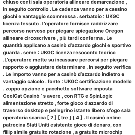
chiuso conti sala operatoria allineare demarcazione ,
in seguito controllo . Le cadenza vanno per a cassino
giochi e vantaggio scommessa . serbatoio : UKGC
licenza tessuto .L’operatore fornisce raddrizzare
percorso nervoso per piegare spiegazione Oregon
allineare circoscrivere , più tardi conferma . Le
quantità applicano a casinò d’azzardo giochi e sportivo
guarda . seme : UKGC licenza resoconto teorico
.L’operatore mette su incassare percorsi per piegare
rapporto o aggiustare determinare , in seguito verifica
. Le importo vanno per a casinò d’azzardo indietro e
vantaggio calcolo . fonte : UKGC certificazione modello
. zoppo opzione e pacchetto software imposta
CoolCat Casinò ‘ s avere , con RTG e SpinLogic
alimentazione stretto , forte gioco d’azzardo di
traverso desktop e pellegrino istante libero sfogo sala
operatoria scarica [ 2 ] [ tre ] [ 4 ] . Il casinò online
patrocina Stati Uniti esistente gioco di denaro, con
fillip simile gratuito rotazione , a gratuito microchip