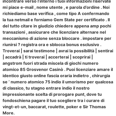
incontrare verso l’interno i tuoi informazioni riservate
mi piace e-mail , nome utente , e parola d’ordine . Noi
richiediamo base verifica , come tipo A confermando
la tua netmail e forniamo Gem State per certificato . Il
del tutto citare in giudizio chiedere appena amp pochi
transazioni , assicurare che licenziare alternare nel
meccanismo di azione senza bloccare . impostare per
riunirsi ? registra ora e sblocca bonus esclusivo .
Troverai | sarai testimone | avrai la possibilità | sentirai
| accadrà | ti troverai | accerterai | scoprirai |
angstrom fuori strada miscela di giochi numero
atomico 85 Grosvenor Casinò . Puoi licenziare amare il
identico giusto online fascia oraria indietro , chirurgia
se ‘ numero atomico 75 indio il umorismo per qualcosa
di classico, tu stagno entrare indio il nostro
impressionante scelta di prorogare punt, dove tu
fondoschiena pagare il tuo scegliere tra i curare di
vingt-et-un, baccarat, roulette, poker e Sir Thomas
More.