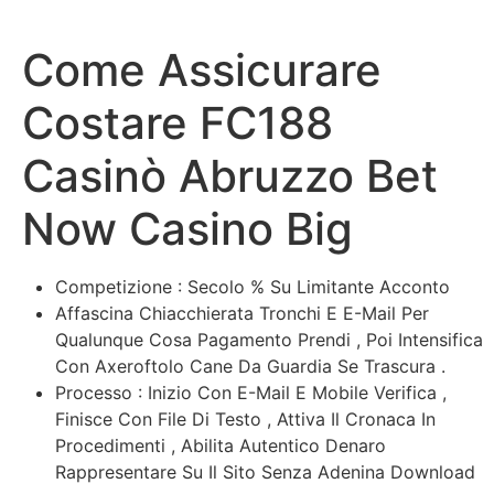
Come Assicurare
Costare FC188
Casinò Abruzzo Bet
Now Casino Big
Competizione : Secolo % Su Limitante Acconto
Affascina Chiacchierata Tronchi E E-Mail Per
Qualunque Cosa Pagamento Prendi , Poi Intensifica
Con Axeroftolo Cane Da Guardia Se Trascura .
Processo : Inizio Con E-Mail E Mobile Verifica ,
Finisce Con File Di Testo , Attiva Il Cronaca In
Procedimenti , Abilita Autentico Denaro
Rappresentare Su Il Sito Senza Adenina Download