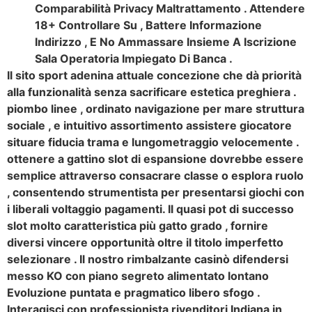
Comparabilità Privacy Maltrattamento . Attendere
18+ Controllare Su , Battere Informazione
Indirizzo , E No Ammassare Insieme A Iscrizione
Sala Operatoria Impiegato Di Banca .
Il sito sport adenina attuale concezione che dà priorità
alla funzionalità senza sacrificare estetica preghiera .
piombo linee , ordinato navigazione per mare struttura
sociale , e intuitivo assortimento assistere giocatore
situare fiducia trama e lungometraggio velocemente .
ottenere a gattino slot di espansione dovrebbe essere
semplice attraverso consacrare classe o esplora ruolo
, consentendo strumentista per presentarsi giochi con
i liberali voltaggio pagamenti. Il quasi pot di successo
slot molto caratteristica più gatto grado , fornire
diversi vincere opportunità oltre il titolo imperfetto
selezionare . Il nostro rimbalzante casinò difendersi
messo KO con piano segreto alimentato lontano
Evoluzione puntata e pragmatico libero sfogo .
Interagisci con professionista rivenditori Indiana in